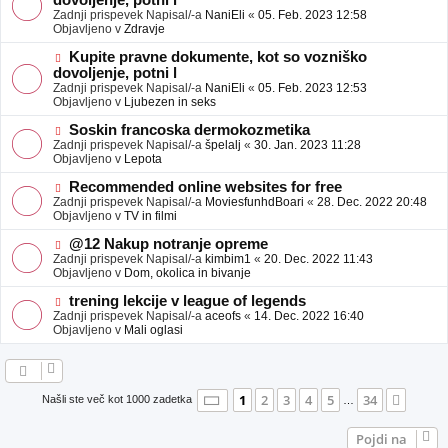
dovoljenje, potni l
a
v
Zadnji prispevek Napisal/-a
NaniEli
«
05. Feb. 2023 12:58
v
e
Objavljeno v
Zdravje
e
o
b
N
Kupite pravne dokumente, kot so vozniško
j
o
dovoljenje, potni l
a
v
Zadnji prispevek Napisal/-a
NaniEli
«
05. Feb. 2023 12:53
v
e
Objavljeno v
Ljubezen in seks
e
o
b
N
Soskin francoska dermokozmetika
j
o
Zadnji prispevek Napisal/-a
špelalj
«
30. Jan. 2023 11:28
a
v
Objavljeno v
Lepota
v
e
e
o
N
Recommended online websites for free
b
o
Zadnji prispevek Napisal/-a
MoviesfunhdBoari
«
28. Dec. 2022 20:48
j
v
Objavljeno v
TV in filmi
a
e
v
o
N
@12 Nakup notranje opreme
e
b
o
Zadnji prispevek Napisal/-a
kimbim1
«
20. Dec. 2022 11:43
j
v
Objavljeno v
Dom, okolica in bivanje
a
e
v
o
N
trening lekcije v league of legends
e
b
o
Zadnji prispevek Napisal/-a
aceofs
«
14. Dec. 2022 16:40
j
v
Objavljeno v
Mali oglasi
a
e
v
o
e
b
j
a
Stran
1
od
34
1
2
3
4
5
34
Nasle
Našli ste več kot 1000 zadetka
…
v
e
Pojdi na