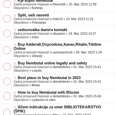
N
Kje kupiti Nembutal
e
b
o
Zadnji prispevek Napisal/-a
Reece69
«
25. Mar. 2023 12:58
j
v
Objavljeno v
Kuhinja
a
e
v
o
N
Split, vaši nasveti
e
b
o
Zadnji prispevek Napisal/-a
Ante10
«
23. Mar. 2023 11:22
j
v
Objavljeno v
Potovanja
a
e
v
o
N
vedezevalka damira kontakt
e
b
o
Zadnji prispevek Napisal/-a
obupano
«
18. Mar. 2023 10:27
j
v
Objavljeno v
Astro
a
e
v
o
N
Buy Adderall,Oxycodone,Xanax,Ritalin,Tilidine
e
b
o
Online
j
v
Zadnji prispevek Napisal/-a
vanessachuck
«
05. Mar. 2023 1:34
a
e
Objavljeno v
Zdravje
v
o
e
b
N
Buy Nembutal online legally and safely
j
o
Zadnji prispevek Napisal/-a
vkmallstores
«
01. Mar. 2023 15:41
a
v
Objavljeno v
Lepota
v
e
e
o
N
Best place to buy Nembutal in 2023
b
o
Zadnji prispevek Napisal/-a
vkmallstores
«
01. Mar. 2023 15:41
j
v
Objavljeno v
Moda
a
e
v
o
N
How to buy Nembutal with Bitcoin
e
b
o
Zadnji prispevek Napisal/-a
vkmallstores
«
01. Mar. 2023 15:40
j
v
Objavljeno v
Ljubezen in seks
a
e
v
o
N
Iščem inštrukcije za smer BIBLIOTEKARSTVO
e
b
o
(ŠPIK)
j
v