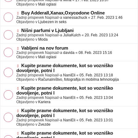
Zadnji prispevek Napisal/-a
Mina
«
27. Feb. 2023 16:07
a
e
Objavljeno v
Mali oglasi
v
o
e
b
N
Buy Adderall,Xanax,Oxycodone Online
j
o
Zadnji prispevek Napisal/-a
vanessachuck
«
27. Feb. 2023 1:46
a
v
Objavljeno v
Ljubezen in seks
v
e
e
o
N
Nišni parfumi v Ljubljani
b
o
Zadnji prispevek Napisal/-a
JuliaKulch
«
20. Feb. 2023 13:24
j
v
Objavljeno v
Moda
a
e
v
o
N
Vabljeni na nov forum
e
b
o
Zadnji prispevek Napisal/-a
davida
«
08. Feb. 2023 15:16
j
v
Objavljeno v
Mali oglasi
a
e
v
o
N
Kupite pravne dokumente, kot so vozniško
e
b
o
dovoljenje, potni l
j
v
Zadnji prispevek Napisal/-a
NaniEli
«
05. Feb. 2023 13:18
a
e
Objavljeno v
Računalništvo, fotografija in mobilna tehnologija
v
o
e
b
N
Kupite pravne dokumente, kot so vozniško
j
o
dovoljenje, potni l
a
v
Zadnji prispevek Napisal/-a
NaniEli
«
05. Feb. 2023 13:04
v
e
Objavljeno v
Kariera
e
o
b
N
Kupite pravne dokumente, kot so vozniško
j
o
dovoljenje, potni l
a
v
Zadnji prispevek Napisal/-a
NaniEli
«
05. Feb. 2023 13:01
v
e
Objavljeno v
Zvezde
e
o
b
N
Kupite pravne dokumente, kot so vozniško
j
o