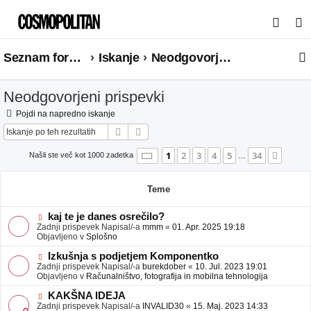
I
s
Seznam forumov
Iskanje
Neodgovorjeni prispevki
k
a
Neodgovorjeni prispevki
n
j
Pojdi na napredno iskanje
Iskanje
Napredno iskanje
e
Stran
1
od
34
1
2
3
4
5
34
Nasle
Našli ste več kot 1000 zadetka
…
Teme
N
kaj te je danes osrečilo?
o
Zadnji prispevek Napisal/-a
mmm
«
01. Apr. 2025 19:18
v
Objavljeno v
Splošno
e
o
N
Izkušnja s podjetjem Komponentko
b
o
Zadnji prispevek Napisal/-a
burekdober
«
10. Jul. 2023 19:01
j
v
Objavljeno v
Računalništvo, fotografija in mobilna tehnologija
a
e
v
o
N
KAKŠNA IDEJA
e
b
o
Zadnji prispevek Napisal/-a
INVALID30
«
15. Maj. 2023 14:33