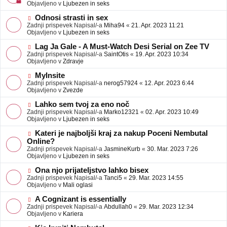
j
v
Objavljeno v
Ljubezen in seks
a
e
v
o
N
Odnosi strasti in sex
e
b
o
Zadnji prispevek Napisal/-a
Miha94
«
21. Apr. 2023 11:21
j
v
Objavljeno v
Ljubezen in seks
a
e
v
o
N
Lag Ja Gale - A Must-Watch Desi Serial on Zee TV
e
b
o
Zadnji prispevek Napisal/-a
SaintOtis
«
19. Apr. 2023 10:34
j
v
Objavljeno v
Zdravje
a
e
v
o
N
MyInsite
e
b
o
Zadnji prispevek Napisal/-a
nerog57924
«
12. Apr. 2023 6:44
j
v
Objavljeno v
Zvezde
a
e
v
o
N
Lahko sem tvoj za eno noč
e
b
o
Zadnji prispevek Napisal/-a
Marko12321
«
02. Apr. 2023 10:49
j
v
Objavljeno v
Ljubezen in seks
a
e
v
o
N
Kateri je najboljši kraj za nakup Poceni Nembutal
e
b
o
Online?
j
v
Zadnji prispevek Napisal/-a
JasmineKurb
«
30. Mar. 2023 7:26
a
e
Objavljeno v
Ljubezen in seks
v
o
e
b
N
Ona njo prijateljstvo lahko bisex
j
o
Zadnji prispevek Napisal/-a
Tanci5
«
29. Mar. 2023 14:55
a
v
Objavljeno v
Mali oglasi
v
e
e
o
N
A Cognizant is essentially
b
o
Zadnji prispevek Napisal/-a
Abdullah0
«
29. Mar. 2023 12:34
j
v
Objavljeno v
Kariera
a
e
v
o