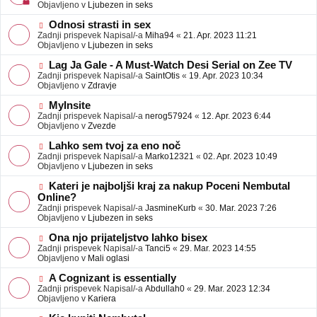
j
v
Objavljeno v
Ljubezen in seks
a
e
v
o
N
Odnosi strasti in sex
e
b
o
Zadnji prispevek Napisal/-a
Miha94
«
21. Apr. 2023 11:21
j
v
Objavljeno v
Ljubezen in seks
a
e
v
o
N
Lag Ja Gale - A Must-Watch Desi Serial on Zee TV
e
b
o
Zadnji prispevek Napisal/-a
SaintOtis
«
19. Apr. 2023 10:34
j
v
Objavljeno v
Zdravje
a
e
v
o
N
MyInsite
e
b
o
Zadnji prispevek Napisal/-a
nerog57924
«
12. Apr. 2023 6:44
j
v
Objavljeno v
Zvezde
a
e
v
o
N
Lahko sem tvoj za eno noč
e
b
o
Zadnji prispevek Napisal/-a
Marko12321
«
02. Apr. 2023 10:49
j
v
Objavljeno v
Ljubezen in seks
a
e
v
o
N
Kateri je najboljši kraj za nakup Poceni Nembutal
e
b
o
Online?
j
v
Zadnji prispevek Napisal/-a
JasmineKurb
«
30. Mar. 2023 7:26
a
e
Objavljeno v
Ljubezen in seks
v
o
e
b
N
Ona njo prijateljstvo lahko bisex
j
o
Zadnji prispevek Napisal/-a
Tanci5
«
29. Mar. 2023 14:55
a
v
Objavljeno v
Mali oglasi
v
e
e
o
N
A Cognizant is essentially
b
o
Zadnji prispevek Napisal/-a
Abdullah0
«
29. Mar. 2023 12:34
j
v
Objavljeno v
Kariera
a
e
v
o