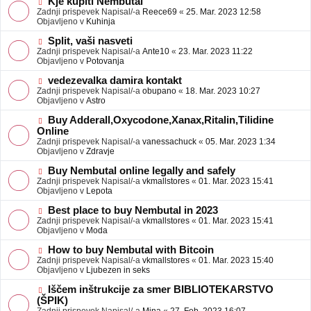
N
Kje kupiti Nembutal
e
b
o
Zadnji prispevek Napisal/-a
Reece69
«
25. Mar. 2023 12:58
j
v
Objavljeno v
Kuhinja
a
e
v
o
N
Split, vaši nasveti
e
b
o
Zadnji prispevek Napisal/-a
Ante10
«
23. Mar. 2023 11:22
j
v
Objavljeno v
Potovanja
a
e
v
o
N
vedezevalka damira kontakt
e
b
o
Zadnji prispevek Napisal/-a
obupano
«
18. Mar. 2023 10:27
j
v
Objavljeno v
Astro
a
e
v
o
N
Buy Adderall,Oxycodone,Xanax,Ritalin,Tilidine
e
b
o
Online
j
v
Zadnji prispevek Napisal/-a
vanessachuck
«
05. Mar. 2023 1:34
a
e
Objavljeno v
Zdravje
v
o
e
b
N
Buy Nembutal online legally and safely
j
o
Zadnji prispevek Napisal/-a
vkmallstores
«
01. Mar. 2023 15:41
a
v
Objavljeno v
Lepota
v
e
e
o
N
Best place to buy Nembutal in 2023
b
o
Zadnji prispevek Napisal/-a
vkmallstores
«
01. Mar. 2023 15:41
j
v
Objavljeno v
Moda
a
e
v
o
N
How to buy Nembutal with Bitcoin
e
b
o
Zadnji prispevek Napisal/-a
vkmallstores
«
01. Mar. 2023 15:40
j
v
Objavljeno v
Ljubezen in seks
a
e
v
o
N
Iščem inštrukcije za smer BIBLIOTEKARSTVO
e
b
o
(ŠPIK)
j
v