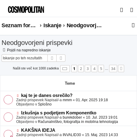
I
s
Seznam forumov
Iskanje
Neodgovorjeni prispevki
k
a
Neodgovorjeni prispevki
n
j
Pojdi na napredno iskanje
Iskanje
Napredno iskanje
e
Stran
1
od
34
1
2
3
4
5
34
Nasle
Našli ste več kot 1000 zadetka
…
Teme
N
kaj te je danes osrečilo?
o
Zadnji prispevek Napisal/-a
mmm
«
01. Apr. 2025 19:18
v
Objavljeno v
Splošno
e
o
N
Izkušnja s podjetjem Komponentko
b
o
Zadnji prispevek Napisal/-a
burekdober
«
10. Jul. 2023 19:01
j
v
Objavljeno v
Računalništvo, fotografija in mobilna tehnologija
a
e
v
o
N
KAKŠNA IDEJA
e
b
o
Zadnji prispevek Napisal/-a
INVALID30
«
15. Maj. 2023 14:33