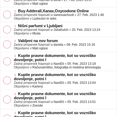
Zadnji prispevek Napisal/-a
Mina
«
27. Feb. 2023 16:07
a
e
Objavljeno v
Mali oglasi
v
o
e
b
N
Buy Adderall,Xanax,Oxycodone Online
j
o
Zadnji prispevek Napisal/-a
vanessachuck
«
27. Feb. 2023 1:46
a
v
Objavljeno v
Ljubezen in seks
v
e
e
o
N
Nišni parfumi v Ljubljani
b
o
Zadnji prispevek Napisal/-a
JuliaKulch
«
20. Feb. 2023 13:24
j
v
Objavljeno v
Moda
a
e
v
o
N
Vabljeni na nov forum
e
b
o
Zadnji prispevek Napisal/-a
davida
«
08. Feb. 2023 15:16
j
v
Objavljeno v
Mali oglasi
a
e
v
o
N
Kupite pravne dokumente, kot so vozniško
e
b
o
dovoljenje, potni l
j
v
Zadnji prispevek Napisal/-a
NaniEli
«
05. Feb. 2023 13:18
a
e
Objavljeno v
Računalništvo, fotografija in mobilna tehnologija
v
o
e
b
N
Kupite pravne dokumente, kot so vozniško
j
o
dovoljenje, potni l
a
v
Zadnji prispevek Napisal/-a
NaniEli
«
05. Feb. 2023 13:04
v
e
Objavljeno v
Kariera
e
o
b
N
Kupite pravne dokumente, kot so vozniško
j
o
dovoljenje, potni l
a
v
Zadnji prispevek Napisal/-a
NaniEli
«
05. Feb. 2023 13:01
v
e
Objavljeno v
Zvezde
e
o
b
N
Kupite pravne dokumente, kot so vozniško
j
o