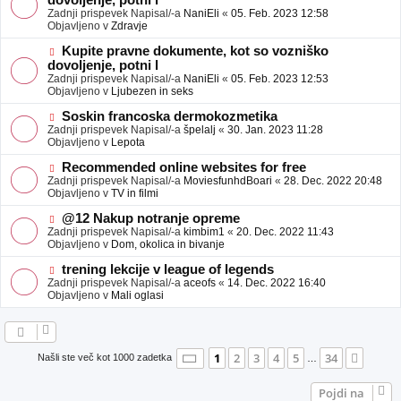
dovoljenje, potni l
a
v
Zadnji prispevek Napisal/-a
NaniEli
«
05. Feb. 2023 12:58
v
e
Objavljeno v
Zdravje
e
o
b
N
Kupite pravne dokumente, kot so vozniško
j
o
dovoljenje, potni l
a
v
Zadnji prispevek Napisal/-a
NaniEli
«
05. Feb. 2023 12:53
v
e
Objavljeno v
Ljubezen in seks
e
o
b
N
Soskin francoska dermokozmetika
j
o
Zadnji prispevek Napisal/-a
špelalj
«
30. Jan. 2023 11:28
a
v
Objavljeno v
Lepota
v
e
e
o
N
Recommended online websites for free
b
o
Zadnji prispevek Napisal/-a
MoviesfunhdBoari
«
28. Dec. 2022 20:48
j
v
Objavljeno v
TV in filmi
a
e
v
o
N
@12 Nakup notranje opreme
e
b
o
Zadnji prispevek Napisal/-a
kimbim1
«
20. Dec. 2022 11:43
j
v
Objavljeno v
Dom, okolica in bivanje
a
e
v
o
N
trening lekcije v league of legends
e
b
o
Zadnji prispevek Napisal/-a
aceofs
«
14. Dec. 2022 16:40
j
v
Objavljeno v
Mali oglasi
a
e
v
o
e
b
j
a
Stran
1
od
34
1
2
3
4
5
34
Nasle
Našli ste več kot 1000 zadetka
…
v
e
Pojdi na