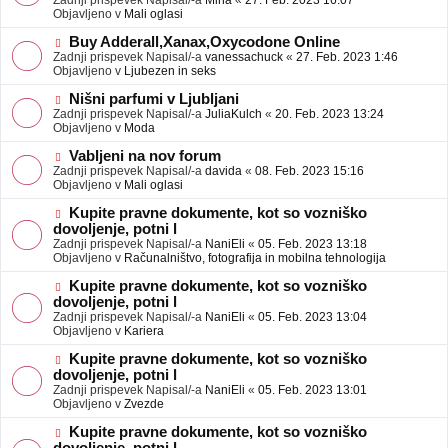
Zadnji prispevek Napisal/-a
Mina
«
27. Feb. 2023 16:07
a
e
Objavljeno v
Mali oglasi
v
o
e
b
N
Buy Adderall,Xanax,Oxycodone Online
j
o
Zadnji prispevek Napisal/-a
vanessachuck
«
27. Feb. 2023 1:46
a
v
Objavljeno v
Ljubezen in seks
v
e
e
o
N
Nišni parfumi v Ljubljani
b
o
Zadnji prispevek Napisal/-a
JuliaKulch
«
20. Feb. 2023 13:24
j
v
Objavljeno v
Moda
a
e
v
o
N
Vabljeni na nov forum
e
b
o
Zadnji prispevek Napisal/-a
davida
«
08. Feb. 2023 15:16
j
v
Objavljeno v
Mali oglasi
a
e
v
o
N
Kupite pravne dokumente, kot so vozniško
e
b
o
dovoljenje, potni l
j
v
Zadnji prispevek Napisal/-a
NaniEli
«
05. Feb. 2023 13:18
a
e
Objavljeno v
Računalništvo, fotografija in mobilna tehnologija
v
o
e
b
N
Kupite pravne dokumente, kot so vozniško
j
o
dovoljenje, potni l
a
v
Zadnji prispevek Napisal/-a
NaniEli
«
05. Feb. 2023 13:04
v
e
Objavljeno v
Kariera
e
o
b
N
Kupite pravne dokumente, kot so vozniško
j
o
dovoljenje, potni l
a
v
Zadnji prispevek Napisal/-a
NaniEli
«
05. Feb. 2023 13:01
v
e
Objavljeno v
Zvezde
e
o
b
N
Kupite pravne dokumente, kot so vozniško
j
o