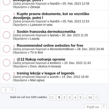
dovoljenje, potni l
a
v
Zadnji prispevek Napisal/-a
NaniEli
«
05. Feb. 2023 12:58
v
e
Objavljeno v
Zdravje
e
o
b
N
Kupite pravne dokumente, kot so vozniško
j
o
dovoljenje, potni l
a
v
Zadnji prispevek Napisal/-a
NaniEli
«
05. Feb. 2023 12:53
v
e
Objavljeno v
Ljubezen in seks
e
o
b
N
Soskin francoska dermokozmetika
j
o
Zadnji prispevek Napisal/-a
špelalj
«
30. Jan. 2023 11:28
a
v
Objavljeno v
Lepota
v
e
e
o
N
Recommended online websites for free
b
o
Zadnji prispevek Napisal/-a
MoviesfunhdBoari
«
28. Dec. 2022 20:48
j
v
Objavljeno v
TV in filmi
a
e
v
o
N
@12 Nakup notranje opreme
e
b
o
Zadnji prispevek Napisal/-a
kimbim1
«
20. Dec. 2022 11:43
j
v
Objavljeno v
Dom, okolica in bivanje
a
e
v
o
N
trening lekcije v league of legends
e
b
o
Zadnji prispevek Napisal/-a
aceofs
«
14. Dec. 2022 16:40
j
v
Objavljeno v
Mali oglasi
a
e
v
o
e
b
j
a
Stran
1
od
34
1
2
3
4
5
34
Nasle
Našli ste več kot 1000 zadetka
…
v
e
Pojdi na