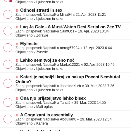
j
v
Objavljeno v
Ljubezen in seks
a
e
v
o
N
Odnosi strasti in sex
e
b
o
Zadnji prispevek Napisal/-a
Miha94
«
21. Apr. 2023 11:21
j
v
Objavljeno v
Ljubezen in seks
a
e
v
o
N
Lag Ja Gale - A Must-Watch Desi Serial on Zee TV
e
b
o
Zadnji prispevek Napisal/-a
SaintOtis
«
19. Apr. 2023 10:34
j
v
Objavljeno v
Zdravje
a
e
v
o
N
MyInsite
e
b
o
Zadnji prispevek Napisal/-a
nerog57924
«
12. Apr. 2023 6:44
j
v
Objavljeno v
Zvezde
a
e
v
o
N
Lahko sem tvoj za eno noč
e
b
o
Zadnji prispevek Napisal/-a
Marko12321
«
02. Apr. 2023 10:49
j
v
Objavljeno v
Ljubezen in seks
a
e
v
o
N
Kateri je najboljši kraj za nakup Poceni Nembutal
e
b
o
Online?
j
v
Zadnji prispevek Napisal/-a
JasmineKurb
«
30. Mar. 2023 7:26
a
e
Objavljeno v
Ljubezen in seks
v
o
e
b
N
Ona njo prijateljstvo lahko bisex
j
o
Zadnji prispevek Napisal/-a
Tanci5
«
29. Mar. 2023 14:55
a
v
Objavljeno v
Mali oglasi
v
e
e
o
N
A Cognizant is essentially
b
o
Zadnji prispevek Napisal/-a
Abdullah0
«
29. Mar. 2023 12:34
j
v
Objavljeno v
Kariera
a
e
v
o