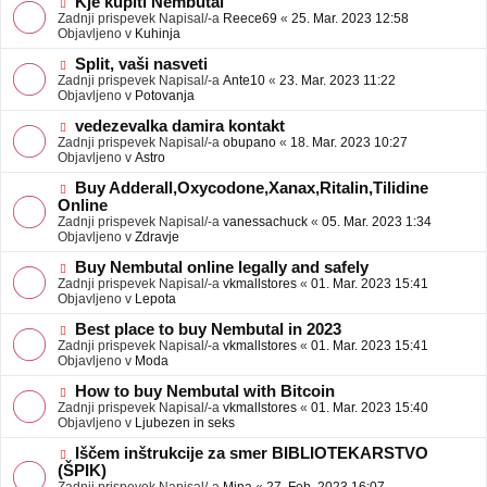
N
Kje kupiti Nembutal
e
b
o
Zadnji prispevek Napisal/-a
Reece69
«
25. Mar. 2023 12:58
j
v
Objavljeno v
Kuhinja
a
e
v
o
N
Split, vaši nasveti
e
b
o
Zadnji prispevek Napisal/-a
Ante10
«
23. Mar. 2023 11:22
j
v
Objavljeno v
Potovanja
a
e
v
o
N
vedezevalka damira kontakt
e
b
o
Zadnji prispevek Napisal/-a
obupano
«
18. Mar. 2023 10:27
j
v
Objavljeno v
Astro
a
e
v
o
N
Buy Adderall,Oxycodone,Xanax,Ritalin,Tilidine
e
b
o
Online
j
v
Zadnji prispevek Napisal/-a
vanessachuck
«
05. Mar. 2023 1:34
a
e
Objavljeno v
Zdravje
v
o
e
b
N
Buy Nembutal online legally and safely
j
o
Zadnji prispevek Napisal/-a
vkmallstores
«
01. Mar. 2023 15:41
a
v
Objavljeno v
Lepota
v
e
e
o
N
Best place to buy Nembutal in 2023
b
o
Zadnji prispevek Napisal/-a
vkmallstores
«
01. Mar. 2023 15:41
j
v
Objavljeno v
Moda
a
e
v
o
N
How to buy Nembutal with Bitcoin
e
b
o
Zadnji prispevek Napisal/-a
vkmallstores
«
01. Mar. 2023 15:40
j
v
Objavljeno v
Ljubezen in seks
a
e
v
o
N
Iščem inštrukcije za smer BIBLIOTEKARSTVO
e
b
o
(ŠPIK)
j
v