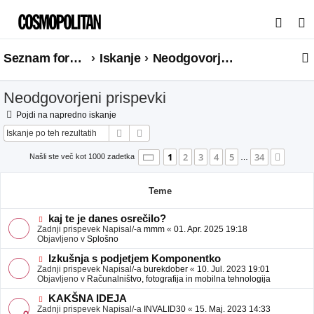
I
s
Seznam forumov
Iskanje
Neodgovorjeni prispevki
k
a
Neodgovorjeni prispevki
n
j
Pojdi na napredno iskanje
Iskanje
Napredno iskanje
e
Stran
1
od
34
1
2
3
4
5
34
Nasle
Našli ste več kot 1000 zadetka
…
Teme
N
kaj te je danes osrečilo?
o
Zadnji prispevek Napisal/-a
mmm
«
01. Apr. 2025 19:18
v
Objavljeno v
Splošno
e
o
N
Izkušnja s podjetjem Komponentko
b
o
Zadnji prispevek Napisal/-a
burekdober
«
10. Jul. 2023 19:01
j
v
Objavljeno v
Računalništvo, fotografija in mobilna tehnologija
a
e
v
o
N
KAKŠNA IDEJA
e
b
o
Zadnji prispevek Napisal/-a
INVALID30
«
15. Maj. 2023 14:33