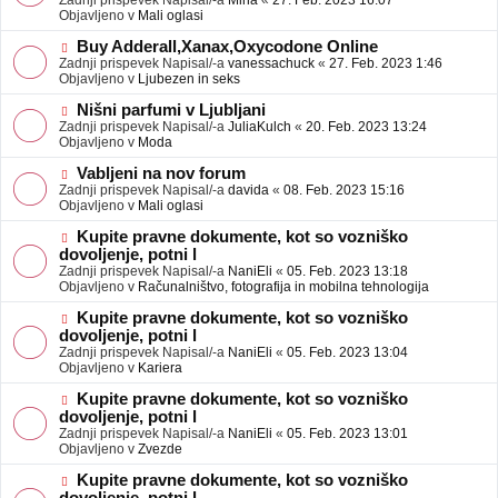
Zadnji prispevek Napisal/-a
Mina
«
27. Feb. 2023 16:07
a
e
Objavljeno v
Mali oglasi
v
o
e
b
N
Buy Adderall,Xanax,Oxycodone Online
j
o
Zadnji prispevek Napisal/-a
vanessachuck
«
27. Feb. 2023 1:46
a
v
Objavljeno v
Ljubezen in seks
v
e
e
o
N
Nišni parfumi v Ljubljani
b
o
Zadnji prispevek Napisal/-a
JuliaKulch
«
20. Feb. 2023 13:24
j
v
Objavljeno v
Moda
a
e
v
o
N
Vabljeni na nov forum
e
b
o
Zadnji prispevek Napisal/-a
davida
«
08. Feb. 2023 15:16
j
v
Objavljeno v
Mali oglasi
a
e
v
o
N
Kupite pravne dokumente, kot so vozniško
e
b
o
dovoljenje, potni l
j
v
Zadnji prispevek Napisal/-a
NaniEli
«
05. Feb. 2023 13:18
a
e
Objavljeno v
Računalništvo, fotografija in mobilna tehnologija
v
o
e
b
N
Kupite pravne dokumente, kot so vozniško
j
o
dovoljenje, potni l
a
v
Zadnji prispevek Napisal/-a
NaniEli
«
05. Feb. 2023 13:04
v
e
Objavljeno v
Kariera
e
o
b
N
Kupite pravne dokumente, kot so vozniško
j
o
dovoljenje, potni l
a
v
Zadnji prispevek Napisal/-a
NaniEli
«
05. Feb. 2023 13:01
v
e
Objavljeno v
Zvezde
e
o
b
N
Kupite pravne dokumente, kot so vozniško
j
o