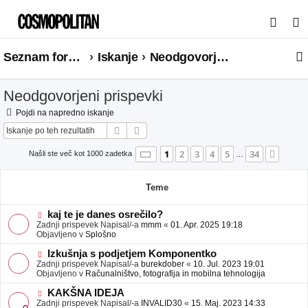
I
s
Seznam forumov
Iskanje
Neodgovorjeni prispevki
k
a
Neodgovorjeni prispevki
n
j
Pojdi na napredno iskanje
Iskanje
Napredno iskanje
e
Stran
1
od
34
1
2
3
4
5
34
Nasle
Našli ste več kot 1000 zadetka
…
Teme
N
kaj te je danes osrečilo?
o
Zadnji prispevek Napisal/-a
mmm
«
01. Apr. 2025 19:18
v
Objavljeno v
Splošno
e
o
N
Izkušnja s podjetjem Komponentko
b
o
Zadnji prispevek Napisal/-a
burekdober
«
10. Jul. 2023 19:01
j
v
Objavljeno v
Računalništvo, fotografija in mobilna tehnologija
a
e
v
o
N
KAKŠNA IDEJA
e
b
o
Zadnji prispevek Napisal/-a
INVALID30
«
15. Maj. 2023 14:33