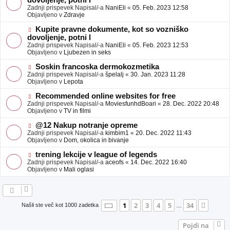
dovoljenje, potni l
a
v
Zadnji prispevek Napisal/-a
NaniEli
«
05. Feb. 2023 12:58
v
e
Objavljeno v
Zdravje
e
o
b
N
Kupite pravne dokumente, kot so vozniško
j
o
dovoljenje, potni l
a
v
Zadnji prispevek Napisal/-a
NaniEli
«
05. Feb. 2023 12:53
v
e
Objavljeno v
Ljubezen in seks
e
o
b
N
Soskin francoska dermokozmetika
j
o
Zadnji prispevek Napisal/-a
špelalj
«
30. Jan. 2023 11:28
a
v
Objavljeno v
Lepota
v
e
e
o
N
Recommended online websites for free
b
o
Zadnji prispevek Napisal/-a
MoviesfunhdBoari
«
28. Dec. 2022 20:48
j
v
Objavljeno v
TV in filmi
a
e
v
o
N
@12 Nakup notranje opreme
e
b
o
Zadnji prispevek Napisal/-a
kimbim1
«
20. Dec. 2022 11:43
j
v
Objavljeno v
Dom, okolica in bivanje
a
e
v
o
N
trening lekcije v league of legends
e
b
o
Zadnji prispevek Napisal/-a
aceofs
«
14. Dec. 2022 16:40
j
v
Objavljeno v
Mali oglasi
a
e
v
o
e
b
j
a
Stran
1
od
34
1
2
3
4
5
34
Nasle
Našli ste več kot 1000 zadetka
…
v
e
Pojdi na