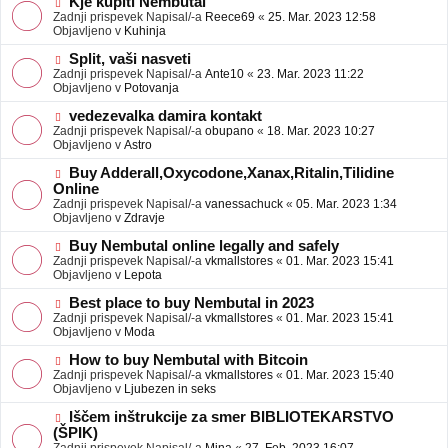
N
Kje kupiti Nembutal
e
b
o
Zadnji prispevek Napisal/-a
Reece69
«
25. Mar. 2023 12:58
j
v
Objavljeno v
Kuhinja
a
e
v
o
N
Split, vaši nasveti
e
b
o
Zadnji prispevek Napisal/-a
Ante10
«
23. Mar. 2023 11:22
j
v
Objavljeno v
Potovanja
a
e
v
o
N
vedezevalka damira kontakt
e
b
o
Zadnji prispevek Napisal/-a
obupano
«
18. Mar. 2023 10:27
j
v
Objavljeno v
Astro
a
e
v
o
N
Buy Adderall,Oxycodone,Xanax,Ritalin,Tilidine
e
b
o
Online
j
v
Zadnji prispevek Napisal/-a
vanessachuck
«
05. Mar. 2023 1:34
a
e
Objavljeno v
Zdravje
v
o
e
b
N
Buy Nembutal online legally and safely
j
o
Zadnji prispevek Napisal/-a
vkmallstores
«
01. Mar. 2023 15:41
a
v
Objavljeno v
Lepota
v
e
e
o
N
Best place to buy Nembutal in 2023
b
o
Zadnji prispevek Napisal/-a
vkmallstores
«
01. Mar. 2023 15:41
j
v
Objavljeno v
Moda
a
e
v
o
N
How to buy Nembutal with Bitcoin
e
b
o
Zadnji prispevek Napisal/-a
vkmallstores
«
01. Mar. 2023 15:40
j
v
Objavljeno v
Ljubezen in seks
a
e
v
o
N
Iščem inštrukcije za smer BIBLIOTEKARSTVO
e
b
o
(ŠPIK)
j
v