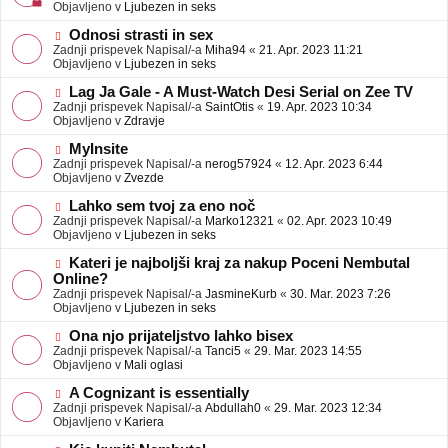
j
v
Objavljeno v
Ljubezen in seks
a
e
v
o
N
Odnosi strasti in sex
e
b
o
Zadnji prispevek Napisal/-a
Miha94
«
21. Apr. 2023 11:21
j
v
Objavljeno v
Ljubezen in seks
a
e
v
o
N
Lag Ja Gale - A Must-Watch Desi Serial on Zee TV
e
b
o
Zadnji prispevek Napisal/-a
SaintOtis
«
19. Apr. 2023 10:34
j
v
Objavljeno v
Zdravje
a
e
v
o
N
MyInsite
e
b
o
Zadnji prispevek Napisal/-a
nerog57924
«
12. Apr. 2023 6:44
j
v
Objavljeno v
Zvezde
a
e
v
o
N
Lahko sem tvoj za eno noč
e
b
o
Zadnji prispevek Napisal/-a
Marko12321
«
02. Apr. 2023 10:49
j
v
Objavljeno v
Ljubezen in seks
a
e
v
o
N
Kateri je najboljši kraj za nakup Poceni Nembutal
e
b
o
Online?
j
v
Zadnji prispevek Napisal/-a
JasmineKurb
«
30. Mar. 2023 7:26
a
e
Objavljeno v
Ljubezen in seks
v
o
e
b
N
Ona njo prijateljstvo lahko bisex
j
o
Zadnji prispevek Napisal/-a
Tanci5
«
29. Mar. 2023 14:55
a
v
Objavljeno v
Mali oglasi
v
e
e
o
N
A Cognizant is essentially
b
o
Zadnji prispevek Napisal/-a
Abdullah0
«
29. Mar. 2023 12:34
j
v
Objavljeno v
Kariera
a
e
v
o