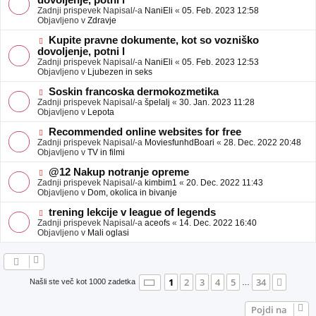
dovoljenje, potni l
a
v
Zadnji prispevek Napisal/-a
NaniEli
«
05. Feb. 2023 12:58
v
e
Objavljeno v
Zdravje
e
o
b
N
Kupite pravne dokumente, kot so vozniško
j
o
dovoljenje, potni l
a
v
Zadnji prispevek Napisal/-a
NaniEli
«
05. Feb. 2023 12:53
v
e
Objavljeno v
Ljubezen in seks
e
o
b
N
Soskin francoska dermokozmetika
j
o
Zadnji prispevek Napisal/-a
špelalj
«
30. Jan. 2023 11:28
a
v
Objavljeno v
Lepota
v
e
e
o
N
Recommended online websites for free
b
o
Zadnji prispevek Napisal/-a
MoviesfunhdBoari
«
28. Dec. 2022 20:48
j
v
Objavljeno v
TV in filmi
a
e
v
o
N
@12 Nakup notranje opreme
e
b
o
Zadnji prispevek Napisal/-a
kimbim1
«
20. Dec. 2022 11:43
j
v
Objavljeno v
Dom, okolica in bivanje
a
e
v
o
N
trening lekcije v league of legends
e
b
o
Zadnji prispevek Napisal/-a
aceofs
«
14. Dec. 2022 16:40
j
v
Objavljeno v
Mali oglasi
a
e
v
o
e
b
j
a
Stran
1
od
34
1
2
3
4
5
34
Nasle
Našli ste več kot 1000 zadetka
…
v
e
Pojdi na