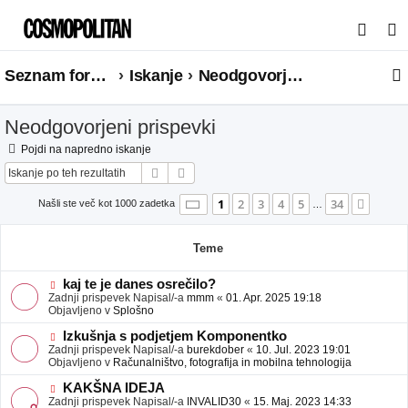
I
s
Seznam forumov
Iskanje
Neodgovorjeni prispevki
k
a
Neodgovorjeni prispevki
n
j
Pojdi na napredno iskanje
Iskanje
Napredno iskanje
e
Stran
1
od
34
1
2
3
4
5
34
Nasle
Našli ste več kot 1000 zadetka
…
Teme
N
kaj te je danes osrečilo?
o
Zadnji prispevek Napisal/-a
mmm
«
01. Apr. 2025 19:18
v
Objavljeno v
Splošno
e
o
N
Izkušnja s podjetjem Komponentko
b
o
Zadnji prispevek Napisal/-a
burekdober
«
10. Jul. 2023 19:01
j
v
Objavljeno v
Računalništvo, fotografija in mobilna tehnologija
a
e
v
o
N
KAKŠNA IDEJA
e
b
o
Zadnji prispevek Napisal/-a
INVALID30
«
15. Maj. 2023 14:33