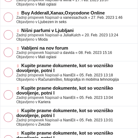
Zadnji prispevek Napisal/-a
Mina
«
27. Feb. 2023 16:07
a
e
Objavljeno v
Mali oglasi
v
o
e
b
N
Buy Adderall,Xanax,Oxycodone Online
j
o
Zadnji prispevek Napisal/-a
vanessachuck
«
27. Feb. 2023 1:46
a
v
Objavljeno v
Ljubezen in seks
v
e
e
o
N
Nišni parfumi v Ljubljani
b
o
Zadnji prispevek Napisal/-a
JuliaKulch
«
20. Feb. 2023 13:24
j
v
Objavljeno v
Moda
a
e
v
o
N
Vabljeni na nov forum
e
b
o
Zadnji prispevek Napisal/-a
davida
«
08. Feb. 2023 15:16
j
v
Objavljeno v
Mali oglasi
a
e
v
o
N
Kupite pravne dokumente, kot so vozniško
e
b
o
dovoljenje, potni l
j
v
Zadnji prispevek Napisal/-a
NaniEli
«
05. Feb. 2023 13:18
a
e
Objavljeno v
Računalništvo, fotografija in mobilna tehnologija
v
o
e
b
N
Kupite pravne dokumente, kot so vozniško
j
o
dovoljenje, potni l
a
v
Zadnji prispevek Napisal/-a
NaniEli
«
05. Feb. 2023 13:04
v
e
Objavljeno v
Kariera
e
o
b
N
Kupite pravne dokumente, kot so vozniško
j
o
dovoljenje, potni l
a
v
Zadnji prispevek Napisal/-a
NaniEli
«
05. Feb. 2023 13:01
v
e
Objavljeno v
Zvezde
e
o
b
N
Kupite pravne dokumente, kot so vozniško
j
o