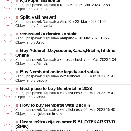
N
Kje kupiti Nembutal
e
b
o
Zadnji prispevek Napisal/-a
Reece69
«
25. Mar. 2023 12:58
j
v
Objavljeno v
Kuhinja
a
e
v
o
N
Split, vaši nasveti
e
b
o
Zadnji prispevek Napisal/-a
Ante10
«
23. Mar. 2023 11:22
j
v
Objavljeno v
Potovanja
a
e
v
o
N
vedezevalka damira kontakt
e
b
o
Zadnji prispevek Napisal/-a
obupano
«
18. Mar. 2023 10:27
j
v
Objavljeno v
Astro
a
e
v
o
N
Buy Adderall,Oxycodone,Xanax,Ritalin,Tilidine
e
b
o
Online
j
v
Zadnji prispevek Napisal/-a
vanessachuck
«
05. Mar. 2023 1:34
a
e
Objavljeno v
Zdravje
v
o
e
b
N
Buy Nembutal online legally and safely
j
o
Zadnji prispevek Napisal/-a
vkmallstores
«
01. Mar. 2023 15:41
a
v
Objavljeno v
Lepota
v
e
e
o
N
Best place to buy Nembutal in 2023
b
o
Zadnji prispevek Napisal/-a
vkmallstores
«
01. Mar. 2023 15:41
j
v
Objavljeno v
Moda
a
e
v
o
N
How to buy Nembutal with Bitcoin
e
b
o
Zadnji prispevek Napisal/-a
vkmallstores
«
01. Mar. 2023 15:40
j
v
Objavljeno v
Ljubezen in seks
a
e
v
o
N
Iščem inštrukcije za smer BIBLIOTEKARSTVO
e
b
o
(ŠPIK)
j
v