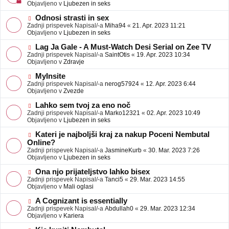
j
v
Objavljeno v
Ljubezen in seks
a
e
v
o
N
Odnosi strasti in sex
e
b
o
Zadnji prispevek Napisal/-a
Miha94
«
21. Apr. 2023 11:21
j
v
Objavljeno v
Ljubezen in seks
a
e
v
o
N
Lag Ja Gale - A Must-Watch Desi Serial on Zee TV
e
b
o
Zadnji prispevek Napisal/-a
SaintOtis
«
19. Apr. 2023 10:34
j
v
Objavljeno v
Zdravje
a
e
v
o
N
MyInsite
e
b
o
Zadnji prispevek Napisal/-a
nerog57924
«
12. Apr. 2023 6:44
j
v
Objavljeno v
Zvezde
a
e
v
o
N
Lahko sem tvoj za eno noč
e
b
o
Zadnji prispevek Napisal/-a
Marko12321
«
02. Apr. 2023 10:49
j
v
Objavljeno v
Ljubezen in seks
a
e
v
o
N
Kateri je najboljši kraj za nakup Poceni Nembutal
e
b
o
Online?
j
v
Zadnji prispevek Napisal/-a
JasmineKurb
«
30. Mar. 2023 7:26
a
e
Objavljeno v
Ljubezen in seks
v
o
e
b
N
Ona njo prijateljstvo lahko bisex
j
o
Zadnji prispevek Napisal/-a
Tanci5
«
29. Mar. 2023 14:55
a
v
Objavljeno v
Mali oglasi
v
e
e
o
N
A Cognizant is essentially
b
o
Zadnji prispevek Napisal/-a
Abdullah0
«
29. Mar. 2023 12:34
j
v
Objavljeno v
Kariera
a
e
v
o