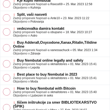
N
Kje kupiti Nembutal
e
b
o
Zadnji prispevek Napisal/-a
Reece69
«
25. Mar. 2023 12:58
j
v
Objavljeno v
Kuhinja
a
e
v
o
N
Split, vaši nasveti
e
b
o
Zadnji prispevek Napisal/-a
Ante10
«
23. Mar. 2023 11:22
j
v
Objavljeno v
Potovanja
a
e
v
o
N
vedezevalka damira kontakt
e
b
o
Zadnji prispevek Napisal/-a
obupano
«
18. Mar. 2023 10:27
j
v
Objavljeno v
Astro
a
e
v
o
N
Buy Adderall,Oxycodone,Xanax,Ritalin,Tilidine
e
b
o
Online
j
v
Zadnji prispevek Napisal/-a
vanessachuck
«
05. Mar. 2023 1:34
a
e
Objavljeno v
Zdravje
v
o
e
b
N
Buy Nembutal online legally and safely
j
o
Zadnji prispevek Napisal/-a
vkmallstores
«
01. Mar. 2023 15:41
a
v
Objavljeno v
Lepota
v
e
e
o
N
Best place to buy Nembutal in 2023
b
o
Zadnji prispevek Napisal/-a
vkmallstores
«
01. Mar. 2023 15:41
j
v
Objavljeno v
Moda
a
e
v
o
N
How to buy Nembutal with Bitcoin
e
b
o
Zadnji prispevek Napisal/-a
vkmallstores
«
01. Mar. 2023 15:40
j
v
Objavljeno v
Ljubezen in seks
a
e
v
o
N
Iščem inštrukcije za smer BIBLIOTEKARSTVO
e
b
o
(ŠPIK)
j
v