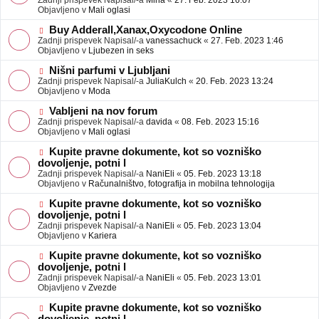
Zadnji prispevek Napisal/-a
Mina
«
27. Feb. 2023 16:07
a
e
Objavljeno v
Mali oglasi
v
o
e
b
N
Buy Adderall,Xanax,Oxycodone Online
j
o
Zadnji prispevek Napisal/-a
vanessachuck
«
27. Feb. 2023 1:46
a
v
Objavljeno v
Ljubezen in seks
v
e
e
o
N
Nišni parfumi v Ljubljani
b
o
Zadnji prispevek Napisal/-a
JuliaKulch
«
20. Feb. 2023 13:24
j
v
Objavljeno v
Moda
a
e
v
o
N
Vabljeni na nov forum
e
b
o
Zadnji prispevek Napisal/-a
davida
«
08. Feb. 2023 15:16
j
v
Objavljeno v
Mali oglasi
a
e
v
o
N
Kupite pravne dokumente, kot so vozniško
e
b
o
dovoljenje, potni l
j
v
Zadnji prispevek Napisal/-a
NaniEli
«
05. Feb. 2023 13:18
a
e
Objavljeno v
Računalništvo, fotografija in mobilna tehnologija
v
o
e
b
N
Kupite pravne dokumente, kot so vozniško
j
o
dovoljenje, potni l
a
v
Zadnji prispevek Napisal/-a
NaniEli
«
05. Feb. 2023 13:04
v
e
Objavljeno v
Kariera
e
o
b
N
Kupite pravne dokumente, kot so vozniško
j
o
dovoljenje, potni l
a
v
Zadnji prispevek Napisal/-a
NaniEli
«
05. Feb. 2023 13:01
v
e
Objavljeno v
Zvezde
e
o
b
N
Kupite pravne dokumente, kot so vozniško
j
o