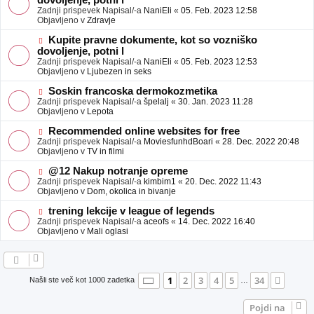
dovoljenje, potni l
a
v
Zadnji prispevek Napisal/-a
NaniEli
«
05. Feb. 2023 12:58
v
e
Objavljeno v
Zdravje
e
o
b
N
Kupite pravne dokumente, kot so vozniško
j
o
dovoljenje, potni l
a
v
Zadnji prispevek Napisal/-a
NaniEli
«
05. Feb. 2023 12:53
v
e
Objavljeno v
Ljubezen in seks
e
o
b
N
Soskin francoska dermokozmetika
j
o
Zadnji prispevek Napisal/-a
špelalj
«
30. Jan. 2023 11:28
a
v
Objavljeno v
Lepota
v
e
e
o
N
Recommended online websites for free
b
o
Zadnji prispevek Napisal/-a
MoviesfunhdBoari
«
28. Dec. 2022 20:48
j
v
Objavljeno v
TV in filmi
a
e
v
o
N
@12 Nakup notranje opreme
e
b
o
Zadnji prispevek Napisal/-a
kimbim1
«
20. Dec. 2022 11:43
j
v
Objavljeno v
Dom, okolica in bivanje
a
e
v
o
N
trening lekcije v league of legends
e
b
o
Zadnji prispevek Napisal/-a
aceofs
«
14. Dec. 2022 16:40
j
v
Objavljeno v
Mali oglasi
a
e
v
o
e
b
j
a
Stran
1
od
34
1
2
3
4
5
34
Nasle
Našli ste več kot 1000 zadetka
…
v
e
Pojdi na