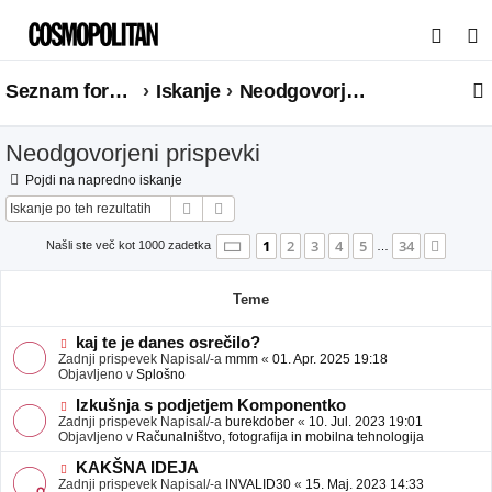
I
s
Seznam forumov
Iskanje
Neodgovorjeni prispevki
k
a
Neodgovorjeni prispevki
n
j
Pojdi na napredno iskanje
Iskanje
Napredno iskanje
e
Stran
1
od
34
1
2
3
4
5
34
Nasle
Našli ste več kot 1000 zadetka
…
Teme
N
kaj te je danes osrečilo?
o
Zadnji prispevek Napisal/-a
mmm
«
01. Apr. 2025 19:18
v
Objavljeno v
Splošno
e
o
N
Izkušnja s podjetjem Komponentko
b
o
Zadnji prispevek Napisal/-a
burekdober
«
10. Jul. 2023 19:01
j
v
Objavljeno v
Računalništvo, fotografija in mobilna tehnologija
a
e
v
o
N
KAKŠNA IDEJA
e
b
o
Zadnji prispevek Napisal/-a
INVALID30
«
15. Maj. 2023 14:33