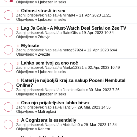
j
v
Objavljeno v
Ljubezen in seks
a
e
v
o
N
Odnosi strasti in sex
e
b
o
Zadnji prispevek Napisal/-a
Miha94
«
21. Apr. 2023 11:21
j
v
Objavljeno v
Ljubezen in seks
a
e
v
o
N
Lag Ja Gale - A Must-Watch Desi Serial on Zee TV
e
b
o
Zadnji prispevek Napisal/-a
SaintOtis
«
19. Apr. 2023 10:34
j
v
Objavljeno v
Zdravje
a
e
v
o
N
MyInsite
e
b
o
Zadnji prispevek Napisal/-a
nerog57924
«
12. Apr. 2023 6:44
j
v
Objavljeno v
Zvezde
a
e
v
o
N
Lahko sem tvoj za eno noč
e
b
o
Zadnji prispevek Napisal/-a
Marko12321
«
02. Apr. 2023 10:49
j
v
Objavljeno v
Ljubezen in seks
a
e
v
o
N
Kateri je najboljši kraj za nakup Poceni Nembutal
e
b
o
Online?
j
v
Zadnji prispevek Napisal/-a
JasmineKurb
«
30. Mar. 2023 7:26
a
e
Objavljeno v
Ljubezen in seks
v
o
e
b
N
Ona njo prijateljstvo lahko bisex
j
o
Zadnji prispevek Napisal/-a
Tanci5
«
29. Mar. 2023 14:55
a
v
Objavljeno v
Mali oglasi
v
e
e
o
N
A Cognizant is essentially
b
o
Zadnji prispevek Napisal/-a
Abdullah0
«
29. Mar. 2023 12:34
j
v
Objavljeno v
Kariera
a
e
v
o