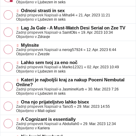
j
v
Objavljeno v
Ljubezen in seks
a
e
v
o
N
Odnosi strasti in sex
e
b
o
Zadnji prispevek Napisal/-a
Miha94
«
21. Apr. 2023 11:21
j
v
Objavljeno v
Ljubezen in seks
a
e
v
o
N
Lag Ja Gale - A Must-Watch Desi Serial on Zee TV
e
b
o
Zadnji prispevek Napisal/-a
SaintOtis
«
19. Apr. 2023 10:34
j
v
Objavljeno v
Zdravje
a
e
v
o
N
MyInsite
e
b
o
Zadnji prispevek Napisal/-a
nerog57924
«
12. Apr. 2023 6:44
j
v
Objavljeno v
Zvezde
a
e
v
o
N
Lahko sem tvoj za eno noč
e
b
o
Zadnji prispevek Napisal/-a
Marko12321
«
02. Apr. 2023 10:49
j
v
Objavljeno v
Ljubezen in seks
a
e
v
o
N
Kateri je najboljši kraj za nakup Poceni Nembutal
e
b
o
Online?
j
v
Zadnji prispevek Napisal/-a
JasmineKurb
«
30. Mar. 2023 7:26
a
e
Objavljeno v
Ljubezen in seks
v
o
e
b
N
Ona njo prijateljstvo lahko bisex
j
o
Zadnji prispevek Napisal/-a
Tanci5
«
29. Mar. 2023 14:55
a
v
Objavljeno v
Mali oglasi
v
e
e
o
N
A Cognizant is essentially
b
o
Zadnji prispevek Napisal/-a
Abdullah0
«
29. Mar. 2023 12:34
j
v
Objavljeno v
Kariera
a
e
v
o