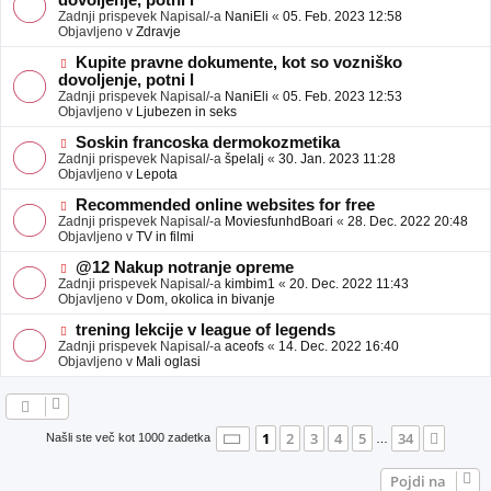
dovoljenje, potni l
a
v
Zadnji prispevek Napisal/-a
NaniEli
«
05. Feb. 2023 12:58
v
e
Objavljeno v
Zdravje
e
o
b
N
Kupite pravne dokumente, kot so vozniško
j
o
dovoljenje, potni l
a
v
Zadnji prispevek Napisal/-a
NaniEli
«
05. Feb. 2023 12:53
v
e
Objavljeno v
Ljubezen in seks
e
o
b
N
Soskin francoska dermokozmetika
j
o
Zadnji prispevek Napisal/-a
špelalj
«
30. Jan. 2023 11:28
a
v
Objavljeno v
Lepota
v
e
e
o
N
Recommended online websites for free
b
o
Zadnji prispevek Napisal/-a
MoviesfunhdBoari
«
28. Dec. 2022 20:48
j
v
Objavljeno v
TV in filmi
a
e
v
o
N
@12 Nakup notranje opreme
e
b
o
Zadnji prispevek Napisal/-a
kimbim1
«
20. Dec. 2022 11:43
j
v
Objavljeno v
Dom, okolica in bivanje
a
e
v
o
N
trening lekcije v league of legends
e
b
o
Zadnji prispevek Napisal/-a
aceofs
«
14. Dec. 2022 16:40
j
v
Objavljeno v
Mali oglasi
a
e
v
o
e
b
j
a
Stran
1
od
34
1
2
3
4
5
34
Nasle
Našli ste več kot 1000 zadetka
…
v
e
Pojdi na