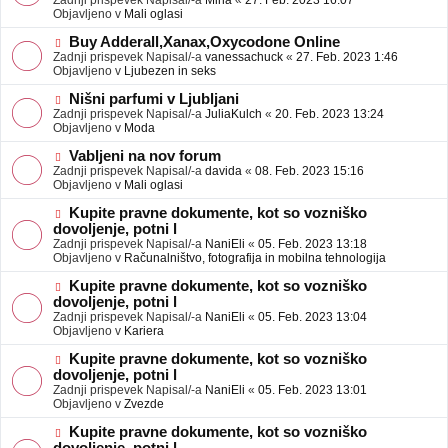
Zadnji prispevek Napisal/-a
Mina
«
27. Feb. 2023 16:07
a
e
Objavljeno v
Mali oglasi
v
o
e
b
N
Buy Adderall,Xanax,Oxycodone Online
j
o
Zadnji prispevek Napisal/-a
vanessachuck
«
27. Feb. 2023 1:46
a
v
Objavljeno v
Ljubezen in seks
v
e
e
o
N
Nišni parfumi v Ljubljani
b
o
Zadnji prispevek Napisal/-a
JuliaKulch
«
20. Feb. 2023 13:24
j
v
Objavljeno v
Moda
a
e
v
o
N
Vabljeni na nov forum
e
b
o
Zadnji prispevek Napisal/-a
davida
«
08. Feb. 2023 15:16
j
v
Objavljeno v
Mali oglasi
a
e
v
o
N
Kupite pravne dokumente, kot so vozniško
e
b
o
dovoljenje, potni l
j
v
Zadnji prispevek Napisal/-a
NaniEli
«
05. Feb. 2023 13:18
a
e
Objavljeno v
Računalništvo, fotografija in mobilna tehnologija
v
o
e
b
N
Kupite pravne dokumente, kot so vozniško
j
o
dovoljenje, potni l
a
v
Zadnji prispevek Napisal/-a
NaniEli
«
05. Feb. 2023 13:04
v
e
Objavljeno v
Kariera
e
o
b
N
Kupite pravne dokumente, kot so vozniško
j
o
dovoljenje, potni l
a
v
Zadnji prispevek Napisal/-a
NaniEli
«
05. Feb. 2023 13:01
v
e
Objavljeno v
Zvezde
e
o
b
N
Kupite pravne dokumente, kot so vozniško
j
o