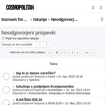
I
s
Seznam forumov
Iskanje
Neodgovorjeni prispevki
k
a
Neodgovorjeni prispevki
n
j
Pojdi na napredno iskanje
Iskanje
Napredno iskanje
e
Stran
1
od
34
1
2
3
4
5
34
Nasle
Našli ste več kot 1000 zadetka
…
Teme
N
kaj te je danes osrečilo?
o
Zadnji prispevek Napisal/-a
mmm
«
01. Apr. 2025 19:18
v
Objavljeno v
Splošno
e
o
N
Izkušnja s podjetjem Komponentko
b
o
Zadnji prispevek Napisal/-a
burekdober
«
10. Jul. 2023 19:01
j
v
Objavljeno v
Računalništvo, fotografija in mobilna tehnologija
a
e
v
o
N
KAKŠNA IDEJA
e
b
o
Zadnji prispevek Napisal/-a
INVALID30
«
15. Maj. 2023 14:33