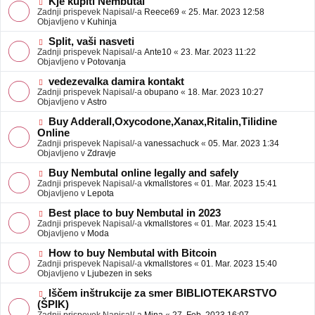
N
Kje kupiti Nembutal
e
b
o
Zadnji prispevek Napisal/-a
Reece69
«
25. Mar. 2023 12:58
j
v
Objavljeno v
Kuhinja
a
e
v
o
N
Split, vaši nasveti
e
b
o
Zadnji prispevek Napisal/-a
Ante10
«
23. Mar. 2023 11:22
j
v
Objavljeno v
Potovanja
a
e
v
o
N
vedezevalka damira kontakt
e
b
o
Zadnji prispevek Napisal/-a
obupano
«
18. Mar. 2023 10:27
j
v
Objavljeno v
Astro
a
e
v
o
N
Buy Adderall,Oxycodone,Xanax,Ritalin,Tilidine
e
b
o
Online
j
v
Zadnji prispevek Napisal/-a
vanessachuck
«
05. Mar. 2023 1:34
a
e
Objavljeno v
Zdravje
v
o
e
b
N
Buy Nembutal online legally and safely
j
o
Zadnji prispevek Napisal/-a
vkmallstores
«
01. Mar. 2023 15:41
a
v
Objavljeno v
Lepota
v
e
e
o
N
Best place to buy Nembutal in 2023
b
o
Zadnji prispevek Napisal/-a
vkmallstores
«
01. Mar. 2023 15:41
j
v
Objavljeno v
Moda
a
e
v
o
N
How to buy Nembutal with Bitcoin
e
b
o
Zadnji prispevek Napisal/-a
vkmallstores
«
01. Mar. 2023 15:40
j
v
Objavljeno v
Ljubezen in seks
a
e
v
o
N
Iščem inštrukcije za smer BIBLIOTEKARSTVO
e
b
o
(ŠPIK)
j
v