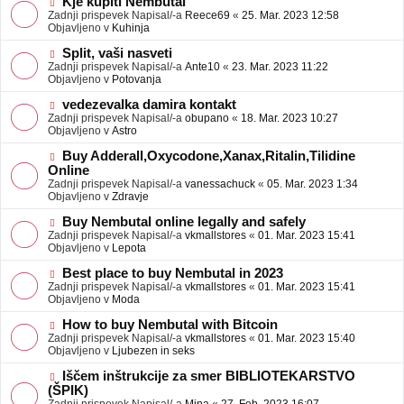
N
Kje kupiti Nembutal
e
b
o
Zadnji prispevek Napisal/-a
Reece69
«
25. Mar. 2023 12:58
j
v
Objavljeno v
Kuhinja
a
e
v
o
N
Split, vaši nasveti
e
b
o
Zadnji prispevek Napisal/-a
Ante10
«
23. Mar. 2023 11:22
j
v
Objavljeno v
Potovanja
a
e
v
o
N
vedezevalka damira kontakt
e
b
o
Zadnji prispevek Napisal/-a
obupano
«
18. Mar. 2023 10:27
j
v
Objavljeno v
Astro
a
e
v
o
N
Buy Adderall,Oxycodone,Xanax,Ritalin,Tilidine
e
b
o
Online
j
v
Zadnji prispevek Napisal/-a
vanessachuck
«
05. Mar. 2023 1:34
a
e
Objavljeno v
Zdravje
v
o
e
b
N
Buy Nembutal online legally and safely
j
o
Zadnji prispevek Napisal/-a
vkmallstores
«
01. Mar. 2023 15:41
a
v
Objavljeno v
Lepota
v
e
e
o
N
Best place to buy Nembutal in 2023
b
o
Zadnji prispevek Napisal/-a
vkmallstores
«
01. Mar. 2023 15:41
j
v
Objavljeno v
Moda
a
e
v
o
N
How to buy Nembutal with Bitcoin
e
b
o
Zadnji prispevek Napisal/-a
vkmallstores
«
01. Mar. 2023 15:40
j
v
Objavljeno v
Ljubezen in seks
a
e
v
o
N
Iščem inštrukcije za smer BIBLIOTEKARSTVO
e
b
o
(ŠPIK)
j
v