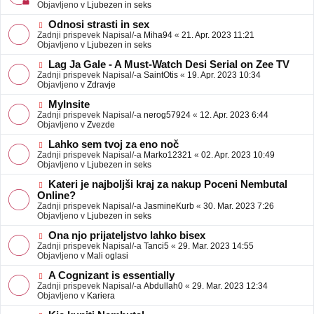
j
v
Objavljeno v
Ljubezen in seks
a
e
v
o
N
Odnosi strasti in sex
e
b
o
Zadnji prispevek Napisal/-a
Miha94
«
21. Apr. 2023 11:21
j
v
Objavljeno v
Ljubezen in seks
a
e
v
o
N
Lag Ja Gale - A Must-Watch Desi Serial on Zee TV
e
b
o
Zadnji prispevek Napisal/-a
SaintOtis
«
19. Apr. 2023 10:34
j
v
Objavljeno v
Zdravje
a
e
v
o
N
MyInsite
e
b
o
Zadnji prispevek Napisal/-a
nerog57924
«
12. Apr. 2023 6:44
j
v
Objavljeno v
Zvezde
a
e
v
o
N
Lahko sem tvoj za eno noč
e
b
o
Zadnji prispevek Napisal/-a
Marko12321
«
02. Apr. 2023 10:49
j
v
Objavljeno v
Ljubezen in seks
a
e
v
o
N
Kateri je najboljši kraj za nakup Poceni Nembutal
e
b
o
Online?
j
v
Zadnji prispevek Napisal/-a
JasmineKurb
«
30. Mar. 2023 7:26
a
e
Objavljeno v
Ljubezen in seks
v
o
e
b
N
Ona njo prijateljstvo lahko bisex
j
o
Zadnji prispevek Napisal/-a
Tanci5
«
29. Mar. 2023 14:55
a
v
Objavljeno v
Mali oglasi
v
e
e
o
N
A Cognizant is essentially
b
o
Zadnji prispevek Napisal/-a
Abdullah0
«
29. Mar. 2023 12:34
j
v
Objavljeno v
Kariera
a
e
v
o