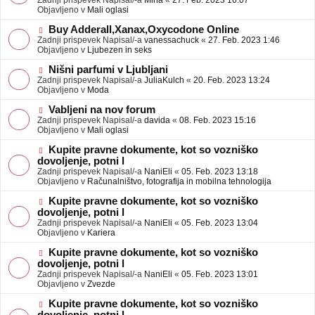
Zadnji prispevek Napisal/-a
Mina
«
27. Feb. 2023 16:07
a
e
Objavljeno v
Mali oglasi
v
o
e
b
N
Buy Adderall,Xanax,Oxycodone Online
j
o
Zadnji prispevek Napisal/-a
vanessachuck
«
27. Feb. 2023 1:46
a
v
Objavljeno v
Ljubezen in seks
v
e
e
o
N
Nišni parfumi v Ljubljani
b
o
Zadnji prispevek Napisal/-a
JuliaKulch
«
20. Feb. 2023 13:24
j
v
Objavljeno v
Moda
a
e
v
o
N
Vabljeni na nov forum
e
b
o
Zadnji prispevek Napisal/-a
davida
«
08. Feb. 2023 15:16
j
v
Objavljeno v
Mali oglasi
a
e
v
o
N
Kupite pravne dokumente, kot so vozniško
e
b
o
dovoljenje, potni l
j
v
Zadnji prispevek Napisal/-a
NaniEli
«
05. Feb. 2023 13:18
a
e
Objavljeno v
Računalništvo, fotografija in mobilna tehnologija
v
o
e
b
N
Kupite pravne dokumente, kot so vozniško
j
o
dovoljenje, potni l
a
v
Zadnji prispevek Napisal/-a
NaniEli
«
05. Feb. 2023 13:04
v
e
Objavljeno v
Kariera
e
o
b
N
Kupite pravne dokumente, kot so vozniško
j
o
dovoljenje, potni l
a
v
Zadnji prispevek Napisal/-a
NaniEli
«
05. Feb. 2023 13:01
v
e
Objavljeno v
Zvezde
e
o
b
N
Kupite pravne dokumente, kot so vozniško
j
o