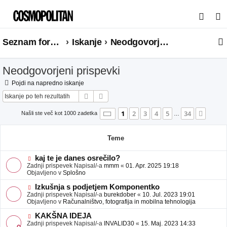
I
s
Seznam forumov
Iskanje
Neodgovorjeni prispevki
k
a
Neodgovorjeni prispevki
n
j
Pojdi na napredno iskanje
Iskanje
Napredno iskanje
e
Stran
1
od
34
1
2
3
4
5
34
Nasle
Našli ste več kot 1000 zadetka
…
Teme
N
kaj te je danes osrečilo?
o
Zadnji prispevek Napisal/-a
mmm
«
01. Apr. 2025 19:18
v
Objavljeno v
Splošno
e
o
N
Izkušnja s podjetjem Komponentko
b
o
Zadnji prispevek Napisal/-a
burekdober
«
10. Jul. 2023 19:01
j
v
Objavljeno v
Računalništvo, fotografija in mobilna tehnologija
a
e
v
o
N
KAKŠNA IDEJA
e
b
o
Zadnji prispevek Napisal/-a
INVALID30
«
15. Maj. 2023 14:33