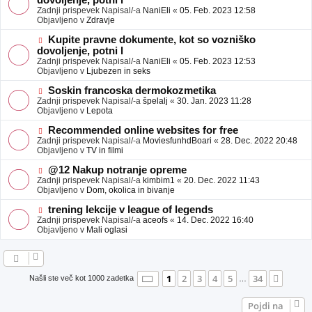
dovoljenje, potni l
a
v
Zadnji prispevek Napisal/-a
NaniEli
«
05. Feb. 2023 12:58
v
e
Objavljeno v
Zdravje
e
o
b
N
Kupite pravne dokumente, kot so vozniško
j
o
dovoljenje, potni l
a
v
Zadnji prispevek Napisal/-a
NaniEli
«
05. Feb. 2023 12:53
v
e
Objavljeno v
Ljubezen in seks
e
o
b
N
Soskin francoska dermokozmetika
j
o
Zadnji prispevek Napisal/-a
špelalj
«
30. Jan. 2023 11:28
a
v
Objavljeno v
Lepota
v
e
e
o
N
Recommended online websites for free
b
o
Zadnji prispevek Napisal/-a
MoviesfunhdBoari
«
28. Dec. 2022 20:48
j
v
Objavljeno v
TV in filmi
a
e
v
o
N
@12 Nakup notranje opreme
e
b
o
Zadnji prispevek Napisal/-a
kimbim1
«
20. Dec. 2022 11:43
j
v
Objavljeno v
Dom, okolica in bivanje
a
e
v
o
N
trening lekcije v league of legends
e
b
o
Zadnji prispevek Napisal/-a
aceofs
«
14. Dec. 2022 16:40
j
v
Objavljeno v
Mali oglasi
a
e
v
o
e
b
j
a
Stran
1
od
34
1
2
3
4
5
34
Nasle
Našli ste več kot 1000 zadetka
…
v
e
Pojdi na