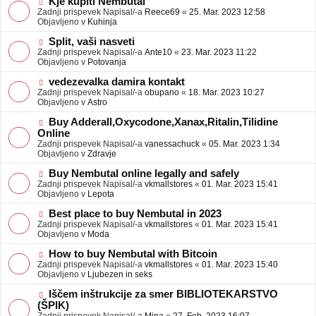
N
Kje kupiti Nembutal
e
b
o
Zadnji prispevek Napisal/-a
Reece69
«
25. Mar. 2023 12:58
j
v
Objavljeno v
Kuhinja
a
e
v
o
N
Split, vaši nasveti
e
b
o
Zadnji prispevek Napisal/-a
Ante10
«
23. Mar. 2023 11:22
j
v
Objavljeno v
Potovanja
a
e
v
o
N
vedezevalka damira kontakt
e
b
o
Zadnji prispevek Napisal/-a
obupano
«
18. Mar. 2023 10:27
j
v
Objavljeno v
Astro
a
e
v
o
N
Buy Adderall,Oxycodone,Xanax,Ritalin,Tilidine
e
b
o
Online
j
v
Zadnji prispevek Napisal/-a
vanessachuck
«
05. Mar. 2023 1:34
a
e
Objavljeno v
Zdravje
v
o
e
b
N
Buy Nembutal online legally and safely
j
o
Zadnji prispevek Napisal/-a
vkmallstores
«
01. Mar. 2023 15:41
a
v
Objavljeno v
Lepota
v
e
e
o
N
Best place to buy Nembutal in 2023
b
o
Zadnji prispevek Napisal/-a
vkmallstores
«
01. Mar. 2023 15:41
j
v
Objavljeno v
Moda
a
e
v
o
N
How to buy Nembutal with Bitcoin
e
b
o
Zadnji prispevek Napisal/-a
vkmallstores
«
01. Mar. 2023 15:40
j
v
Objavljeno v
Ljubezen in seks
a
e
v
o
N
Iščem inštrukcije za smer BIBLIOTEKARSTVO
e
b
o
(ŠPIK)
j
v