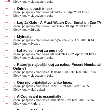
j
v
Objavljeno v
Ljubezen in seks
a
e
v
o
N
Odnosi strasti in sex
e
b
o
Zadnji prispevek Napisal/-a
Miha94
«
21. Apr. 2023 11:21
j
v
Objavljeno v
Ljubezen in seks
a
e
v
o
N
Lag Ja Gale - A Must-Watch Desi Serial on Zee TV
e
b
o
Zadnji prispevek Napisal/-a
SaintOtis
«
19. Apr. 2023 10:34
j
v
Objavljeno v
Zdravje
a
e
v
o
N
MyInsite
e
b
o
Zadnji prispevek Napisal/-a
nerog57924
«
12. Apr. 2023 6:44
j
v
Objavljeno v
Zvezde
a
e
v
o
N
Lahko sem tvoj za eno noč
e
b
o
Zadnji prispevek Napisal/-a
Marko12321
«
02. Apr. 2023 10:49
j
v
Objavljeno v
Ljubezen in seks
a
e
v
o
N
Kateri je najboljši kraj za nakup Poceni Nembutal
e
b
o
Online?
j
v
Zadnji prispevek Napisal/-a
JasmineKurb
«
30. Mar. 2023 7:26
a
e
Objavljeno v
Ljubezen in seks
v
o
e
b
N
Ona njo prijateljstvo lahko bisex
j
o
Zadnji prispevek Napisal/-a
Tanci5
«
29. Mar. 2023 14:55
a
v
Objavljeno v
Mali oglasi
v
e
e
o
N
A Cognizant is essentially
b
o
Zadnji prispevek Napisal/-a
Abdullah0
«
29. Mar. 2023 12:34
j
v
Objavljeno v
Kariera
a
e
v
o