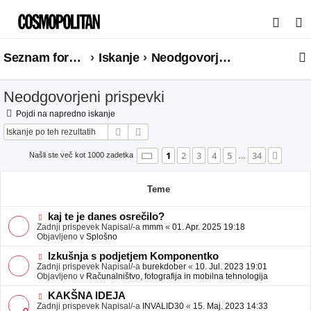
I
s
Seznam forumov
Iskanje
Neodgovorjeni prispevki
k
a
Neodgovorjeni prispevki
n
j
Pojdi na napredno iskanje
Iskanje
Napredno iskanje
e
Stran
1
od
34
1
2
3
4
5
34
Nasle
Našli ste več kot 1000 zadetka
…
Teme
N
kaj te je danes osrečilo?
o
Zadnji prispevek Napisal/-a
mmm
«
01. Apr. 2025 19:18
v
Objavljeno v
Splošno
e
o
N
Izkušnja s podjetjem Komponentko
b
o
Zadnji prispevek Napisal/-a
burekdober
«
10. Jul. 2023 19:01
j
v
Objavljeno v
Računalništvo, fotografija in mobilna tehnologija
a
e
v
o
N
KAKŠNA IDEJA
e
b
o
Zadnji prispevek Napisal/-a
INVALID30
«
15. Maj. 2023 14:33