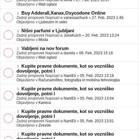
Zadnji prispevek Napisal/-a
Mina
«
27. Feb. 2023 16:07
a
e
Objavljeno v
Mali oglasi
v
o
e
b
N
Buy Adderall,Xanax,Oxycodone Online
j
o
Zadnji prispevek Napisal/-a
vanessachuck
«
27. Feb. 2023 1:46
a
v
Objavljeno v
Ljubezen in seks
v
e
e
o
N
Nišni parfumi v Ljubljani
b
o
Zadnji prispevek Napisal/-a
JuliaKulch
«
20. Feb. 2023 13:24
j
v
Objavljeno v
Moda
a
e
v
o
N
Vabljeni na nov forum
e
b
o
Zadnji prispevek Napisal/-a
davida
«
08. Feb. 2023 15:16
j
v
Objavljeno v
Mali oglasi
a
e
v
o
N
Kupite pravne dokumente, kot so vozniško
e
b
o
dovoljenje, potni l
j
v
Zadnji prispevek Napisal/-a
NaniEli
«
05. Feb. 2023 13:18
a
e
Objavljeno v
Računalništvo, fotografija in mobilna tehnologija
v
o
e
b
N
Kupite pravne dokumente, kot so vozniško
j
o
dovoljenje, potni l
a
v
Zadnji prispevek Napisal/-a
NaniEli
«
05. Feb. 2023 13:04
v
e
Objavljeno v
Kariera
e
o
b
N
Kupite pravne dokumente, kot so vozniško
j
o
dovoljenje, potni l
a
v
Zadnji prispevek Napisal/-a
NaniEli
«
05. Feb. 2023 13:01
v
e
Objavljeno v
Zvezde
e
o
b
N
Kupite pravne dokumente, kot so vozniško
j
o