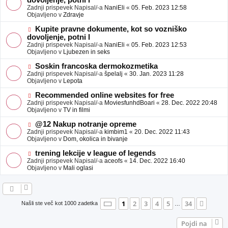
dovoljenje, potni l
a
v
Zadnji prispevek Napisal/-a
NaniEli
«
05. Feb. 2023 12:58
v
e
Objavljeno v
Zdravje
e
o
b
N
Kupite pravne dokumente, kot so vozniško
j
o
dovoljenje, potni l
a
v
Zadnji prispevek Napisal/-a
NaniEli
«
05. Feb. 2023 12:53
v
e
Objavljeno v
Ljubezen in seks
e
o
b
N
Soskin francoska dermokozmetika
j
o
Zadnji prispevek Napisal/-a
špelalj
«
30. Jan. 2023 11:28
a
v
Objavljeno v
Lepota
v
e
e
o
N
Recommended online websites for free
b
o
Zadnji prispevek Napisal/-a
MoviesfunhdBoari
«
28. Dec. 2022 20:48
j
v
Objavljeno v
TV in filmi
a
e
v
o
N
@12 Nakup notranje opreme
e
b
o
Zadnji prispevek Napisal/-a
kimbim1
«
20. Dec. 2022 11:43
j
v
Objavljeno v
Dom, okolica in bivanje
a
e
v
o
N
trening lekcije v league of legends
e
b
o
Zadnji prispevek Napisal/-a
aceofs
«
14. Dec. 2022 16:40
j
v
Objavljeno v
Mali oglasi
a
e
v
o
e
b
j
a
Stran
1
od
34
1
2
3
4
5
34
Nasle
Našli ste več kot 1000 zadetka
…
v
e
Pojdi na