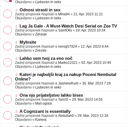
j
v
Objavljeno v
Ljubezen in seks
a
e
v
o
N
Odnosi strasti in sex
e
b
o
Zadnji prispevek Napisal/-a
Miha94
«
21. Apr. 2023 11:21
j
v
Objavljeno v
Ljubezen in seks
a
e
v
o
N
Lag Ja Gale - A Must-Watch Desi Serial on Zee TV
e
b
o
Zadnji prispevek Napisal/-a
SaintOtis
«
19. Apr. 2023 10:34
j
v
Objavljeno v
Zdravje
a
e
v
o
N
MyInsite
e
b
o
Zadnji prispevek Napisal/-a
nerog57924
«
12. Apr. 2023 6:44
j
v
Objavljeno v
Zvezde
a
e
v
o
N
Lahko sem tvoj za eno noč
e
b
o
Zadnji prispevek Napisal/-a
Marko12321
«
02. Apr. 2023 10:49
j
v
Objavljeno v
Ljubezen in seks
a
e
v
o
N
Kateri je najboljši kraj za nakup Poceni Nembutal
e
b
o
Online?
j
v
Zadnji prispevek Napisal/-a
JasmineKurb
«
30. Mar. 2023 7:26
a
e
Objavljeno v
Ljubezen in seks
v
o
e
b
N
Ona njo prijateljstvo lahko bisex
j
o
Zadnji prispevek Napisal/-a
Tanci5
«
29. Mar. 2023 14:55
a
v
Objavljeno v
Mali oglasi
v
e
e
o
N
A Cognizant is essentially
b
o
Zadnji prispevek Napisal/-a
Abdullah0
«
29. Mar. 2023 12:34
j
v
Objavljeno v
Kariera
a
e
v
o