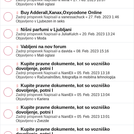
Zadnji prispevek Napisal/-a
Mina
«
27. Feb. 2023 16:07
a
e
Objavljeno v
Mali oglasi
v
o
e
b
N
Buy Adderall,Xanax,Oxycodone Online
j
o
Zadnji prispevek Napisal/-a
vanessachuck
«
27. Feb. 2023 1:46
a
v
Objavljeno v
Ljubezen in seks
v
e
e
o
N
Nišni parfumi v Ljubljani
b
o
Zadnji prispevek Napisal/-a
JuliaKulch
«
20. Feb. 2023 13:24
j
v
Objavljeno v
Moda
a
e
v
o
N
Vabljeni na nov forum
e
b
o
Zadnji prispevek Napisal/-a
davida
«
08. Feb. 2023 15:16
j
v
Objavljeno v
Mali oglasi
a
e
v
o
N
Kupite pravne dokumente, kot so vozniško
e
b
o
dovoljenje, potni l
j
v
Zadnji prispevek Napisal/-a
NaniEli
«
05. Feb. 2023 13:18
a
e
Objavljeno v
Računalništvo, fotografija in mobilna tehnologija
v
o
e
b
N
Kupite pravne dokumente, kot so vozniško
j
o
dovoljenje, potni l
a
v
Zadnji prispevek Napisal/-a
NaniEli
«
05. Feb. 2023 13:04
v
e
Objavljeno v
Kariera
e
o
b
N
Kupite pravne dokumente, kot so vozniško
j
o
dovoljenje, potni l
a
v
Zadnji prispevek Napisal/-a
NaniEli
«
05. Feb. 2023 13:01
v
e
Objavljeno v
Zvezde
e
o
b
N
Kupite pravne dokumente, kot so vozniško
j
o