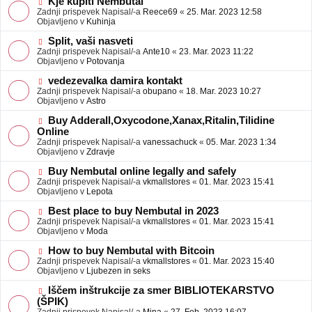
N
Kje kupiti Nembutal
e
b
o
Zadnji prispevek Napisal/-a
Reece69
«
25. Mar. 2023 12:58
j
v
Objavljeno v
Kuhinja
a
e
v
o
N
Split, vaši nasveti
e
b
o
Zadnji prispevek Napisal/-a
Ante10
«
23. Mar. 2023 11:22
j
v
Objavljeno v
Potovanja
a
e
v
o
N
vedezevalka damira kontakt
e
b
o
Zadnji prispevek Napisal/-a
obupano
«
18. Mar. 2023 10:27
j
v
Objavljeno v
Astro
a
e
v
o
N
Buy Adderall,Oxycodone,Xanax,Ritalin,Tilidine
e
b
o
Online
j
v
Zadnji prispevek Napisal/-a
vanessachuck
«
05. Mar. 2023 1:34
a
e
Objavljeno v
Zdravje
v
o
e
b
N
Buy Nembutal online legally and safely
j
o
Zadnji prispevek Napisal/-a
vkmallstores
«
01. Mar. 2023 15:41
a
v
Objavljeno v
Lepota
v
e
e
o
N
Best place to buy Nembutal in 2023
b
o
Zadnji prispevek Napisal/-a
vkmallstores
«
01. Mar. 2023 15:41
j
v
Objavljeno v
Moda
a
e
v
o
N
How to buy Nembutal with Bitcoin
e
b
o
Zadnji prispevek Napisal/-a
vkmallstores
«
01. Mar. 2023 15:40
j
v
Objavljeno v
Ljubezen in seks
a
e
v
o
N
Iščem inštrukcije za smer BIBLIOTEKARSTVO
e
b
o
(ŠPIK)
j
v