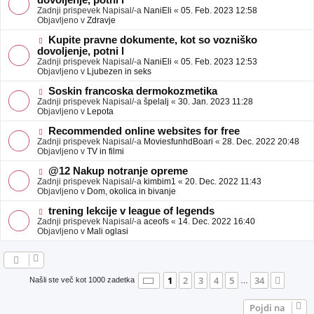
dovoljenje, potni l
a
v
Zadnji prispevek Napisal/-a
NaniEli
«
05. Feb. 2023 12:58
v
e
Objavljeno v
Zdravje
e
o
b
N
Kupite pravne dokumente, kot so vozniško
j
o
dovoljenje, potni l
a
v
Zadnji prispevek Napisal/-a
NaniEli
«
05. Feb. 2023 12:53
v
e
Objavljeno v
Ljubezen in seks
e
o
b
N
Soskin francoska dermokozmetika
j
o
Zadnji prispevek Napisal/-a
špelalj
«
30. Jan. 2023 11:28
a
v
Objavljeno v
Lepota
v
e
e
o
N
Recommended online websites for free
b
o
Zadnji prispevek Napisal/-a
MoviesfunhdBoari
«
28. Dec. 2022 20:48
j
v
Objavljeno v
TV in filmi
a
e
v
o
N
@12 Nakup notranje opreme
e
b
o
Zadnji prispevek Napisal/-a
kimbim1
«
20. Dec. 2022 11:43
j
v
Objavljeno v
Dom, okolica in bivanje
a
e
v
o
N
trening lekcije v league of legends
e
b
o
Zadnji prispevek Napisal/-a
aceofs
«
14. Dec. 2022 16:40
j
v
Objavljeno v
Mali oglasi
a
e
v
o
e
b
j
a
Stran
1
od
34
1
2
3
4
5
34
Nasle
Našli ste več kot 1000 zadetka
…
v
e
Pojdi na