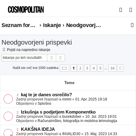
I
s
Seznam forumov
Iskanje
Neodgovorjeni prispevki
k
a
Neodgovorjeni prispevki
n
j
Pojdi na napredno iskanje
Iskanje
Napredno iskanje
e
Stran
1
od
34
1
2
3
4
5
34
Nasle
Našli ste več kot 1000 zadetka
…
Teme
N
kaj te je danes osrečilo?
o
Zadnji prispevek Napisal/-a
mmm
«
01. Apr. 2025 19:18
v
Objavljeno v
Splošno
e
o
N
Izkušnja s podjetjem Komponentko
b
o
Zadnji prispevek Napisal/-a
burekdober
«
10. Jul. 2023 19:01
j
v
Objavljeno v
Računalništvo, fotografija in mobilna tehnologija
a
e
v
o
N
KAKŠNA IDEJA
e
b
o
Zadnji prispevek Napisal/-a
INVALID30
«
15. Maj. 2023 14:33