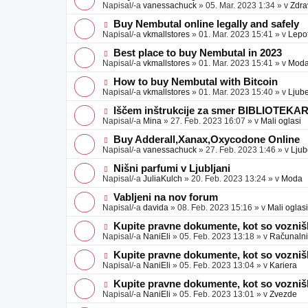
a
o
o
Napisal/-a
vanessachuck
»
05. Mar. 2023 1:34
» v
Zdra
v
b
v
e
j
e
N
Buy Nembutal online legally and safely
a
o
o
Napisal/-a
vkmallstores
»
01. Mar. 2023 15:41
» v
Lepo
v
b
v
e
j
e
N
Best place to buy Nembutal in 2023
a
o
o
Napisal/-a
vkmallstores
»
01. Mar. 2023 15:41
» v
Mod
v
b
v
e
j
e
N
How to buy Nembutal with Bitcoin
a
o
o
Napisal/-a
vkmallstores
»
01. Mar. 2023 15:40
» v
Ljube
v
b
v
e
j
e
N
Iščem inštrukcije za smer BIBLIOTEKA
a
o
o
Napisal/-a
Mina
»
27. Feb. 2023 16:07
» v
Mali oglasi
v
b
v
e
j
e
N
Buy Adderall,Xanax,Oxycodone Online
a
o
o
Napisal/-a
vanessachuck
»
27. Feb. 2023 1:46
» v
Ljub
v
b
v
e
j
e
N
Nišni parfumi v Ljubljani
a
o
o
Napisal/-a
JuliaKulch
»
20. Feb. 2023 13:24
» v
Moda
v
b
v
e
j
e
N
Vabljeni na nov forum
a
o
o
Napisal/-a
davida
»
08. Feb. 2023 15:16
» v
Mali oglasi
v
b
v
e
j
e
N
Kupite pravne dokumente, kot so voznišk
a
o
o
Napisal/-a
NaniEli
»
05. Feb. 2023 13:18
» v
Računalniš
v
b
v
e
j
e
N
Kupite pravne dokumente, kot so voznišk
a
o
o
Napisal/-a
NaniEli
»
05. Feb. 2023 13:04
» v
Kariera
v
b
v
e
j
e
N
Kupite pravne dokumente, kot so voznišk
a
o
o
Napisal/-a
NaniEli
»
05. Feb. 2023 13:01
» v
Zvezde
v
b
v