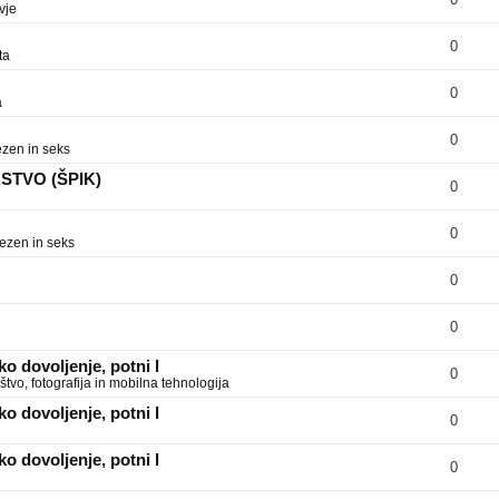
vje
0
ta
0
a
0
zen in seks
RSTVO (ŠPIK)
0
0
ezen in seks
0
0
o dovoljenje, potni l
0
tvo, fotografija in mobilna tehnologija
o dovoljenje, potni l
0
o dovoljenje, potni l
0