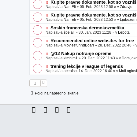
e
j
e
N
Kupite pravne dokumente, kot so voznišk
a
o
o
Napisal/-a
NaniEli
»
05. Feb. 2023 12:58
» v
Zdravje
v
b
v
e
j
e
N
Kupite pravne dokumente, kot so voznišk
a
o
o
Napisal/-a
NaniEli
»
05. Feb. 2023 12:53
» v
Ljubezen 
v
b
v
e
j
e
N
Soskin francoska dermokozmetika
a
o
o
Napisal/-a
špelalj
»
30. Jan. 2023 11:28
» v
Lepota
v
b
v
e
j
e
N
Recommended online websites for free
a
o
o
Napisal/-a
MoviesfunhdBoari
»
28. Dec. 2022 20:48
» 
v
b
v
e
j
e
N
@12 Nakup notranje opreme
a
o
o
Napisal/-a
kimbim1
»
20. Dec. 2022 11:43
» v
Dom, okol
v
b
v
e
j
e
N
trening lekcije v league of legends
a
o
o
Napisal/-a
aceofs
»
14. Dec. 2022 16:40
» v
Mali oglasi
v
b
v
e
j
e
a
o
v
b
e
j
Pojdi na napredno iskanje
a
v
e