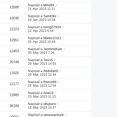
Napisal/-a
Miha94
13588
21. Apr. 2023 11:21
Napisal/-a
SaintOtis
10038
19. Apr. 2023 10:34
Napisal/-a
nerog57924
12223
12. Apr. 2023 6:44
Napisal/-a
Marko12321
12951
02. Apr. 2023 10:49
Napisal/-a
JasmineKurb
12403
30. Mar. 2023 7:26
Napisal/-a
Tanci5
20748
29. Mar. 2023 14:55
Napisal/-a
Abdullah0
11925
29. Mar. 2023 12:34
Napisal/-a
Reece69
12177
25. Mar. 2023 12:58
Napisal/-a
Ante10
21880
23. Mar. 2023 11:22
Napisal/-a
obupano
36189
18. Mar. 2023 10:27
Napisal/-a
vanessachuck
10604