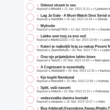
v
b
v
e
j
e
N
Odnosi strasti in sex
a
o
o
Napisal/-a
Miha94
»
21. Apr. 2023 11:21
» v
Ljubezen i
v
b
v
e
j
e
N
Lag Ja Gale - A Must-Watch Desi Serial 
a
o
o
Napisal/-a
SaintOtis
»
19. Apr. 2023 10:34
» v
Zdravje
v
b
v
e
j
e
N
MyInsite
a
o
o
Napisal/-a
nerog57924
»
12. Apr. 2023 6:44
» v
Zvezde
v
b
v
e
j
e
N
Lahko sem tvoj za eno noč
a
o
o
Napisal/-a
Marko12321
»
02. Apr. 2023 10:49
» v
Ljube
v
b
v
e
j
e
N
Kateri je najboljši kraj za nakup Poceni
a
o
o
Napisal/-a
JasmineKurb
»
30. Mar. 2023 7:26
» v
Ljube
v
b
v
e
j
e
N
Ona njo prijateljstvo lahko bisex
a
o
o
Napisal/-a
Tanci5
»
29. Mar. 2023 14:55
» v
Mali oglasi
v
b
v
e
j
e
N
A Cognizant is essentially
a
o
o
Napisal/-a
Abdullah0
»
29. Mar. 2023 12:34
» v
Kariera
v
b
v
e
j
e
N
Kje kupiti Nembutal
a
o
o
Napisal/-a
Reece69
»
25. Mar. 2023 12:58
» v
Kuhinja
v
b
v
e
j
e
N
Split, vaši nasveti
a
o
o
Napisal/-a
Ante10
»
23. Mar. 2023 11:22
» v
Potovanja
v
b
v
e
j
e
N
vedezevalka damira kontakt
a
o
o
Napisal/-a
obupano
»
18. Mar. 2023 10:27
» v
Astro
v
b
v
e
j
e
N
Buy Adderall,Oxycodone,Xanax,Ritalin,Ti