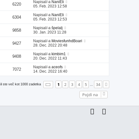
Napisal/-a
NaniEli
6220
05. Feb. 2023 12:58
Napisal/-a
NaniEli
6304
05. Feb. 2023 12:53
Napisal/-a
špelalj
9858
30. Jan. 2023 11:28
Napisal/-a
MoviesfunhdBoari
9427
28. Dec. 2022 20:48
Napisal/-a
kimbim1
9408
20. Dec. 2022 11:43
Napisal/-a
aceofs
7072
14. Dec. 2022 16:40
Stran
1
od
34
1
2
3
4
5
34
Naslednja
li ste več kot 1000 zadetka
…
Pojdi na