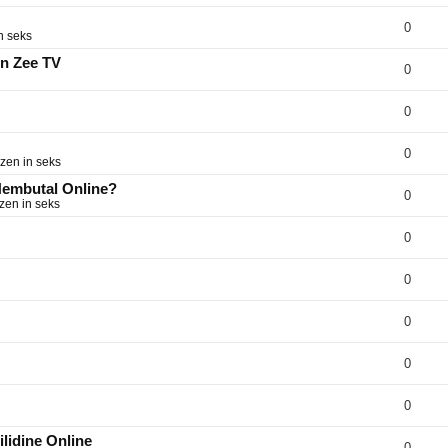
0
n seks
on Zee TV
0
0
0
zen in seks
 Nembutal Online?
0
zen in seks
0
0
0
0
0
lidine Online
0