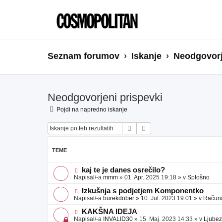
Seznam forumov
Iskanje
Neodgovorj
Neodgovorjeni prispevki
Pojdi na napredno iskanje
Iskanje
Napredno iskanje
TEME
N
kaj te je danes osrečilo?
o
Napisal/-a
mmm
»
01. Apr. 2025 19:18
» v
Splošno
v
e
N
Izkušnja s podjetjem Komponentko
o
o
Napisal/-a
burekdober
»
10. Jul. 2023 19:01
» v
Računal
b
v
j
e
N
KAKŠNA IDEJA
a
o
o
Napisal/-a
INVALID30
»
15. Maj. 2023 14:33
» v
Ljubez