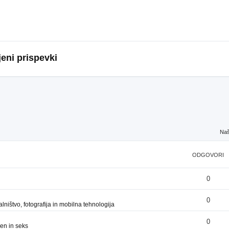
eni prispevki
Naš
ODGOVORI
0
0
ništvo, fotografija in mobilna tehnologija
0
en in seks