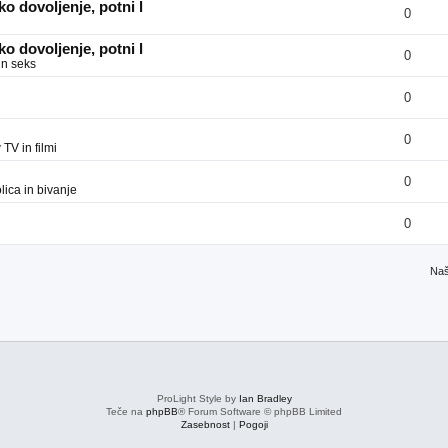
o dovoljenje, potni l
0
o dovoljenje, potni l
0
in seks
0
0
v
TV in filmi
0
ica in bivanje
0
Naš
ProLight Style by
Ian Bradley
Teče na
phpBB
® Forum Software © phpBB Limited
Zasebnost
|
Pogoji