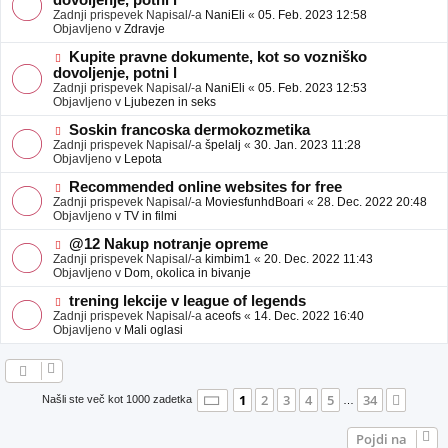
dovoljenje, potni l
a
v
Zadnji prispevek Napisal/-a
NaniEli
«
05. Feb. 2023 12:58
v
e
Objavljeno v
Zdravje
e
o
b
N
Kupite pravne dokumente, kot so vozniško
j
o
dovoljenje, potni l
a
v
Zadnji prispevek Napisal/-a
NaniEli
«
05. Feb. 2023 12:53
v
e
Objavljeno v
Ljubezen in seks
e
o
b
N
Soskin francoska dermokozmetika
j
o
Zadnji prispevek Napisal/-a
špelalj
«
30. Jan. 2023 11:28
a
v
Objavljeno v
Lepota
v
e
e
o
N
Recommended online websites for free
b
o
Zadnji prispevek Napisal/-a
MoviesfunhdBoari
«
28. Dec. 2022 20:48
j
v
Objavljeno v
TV in filmi
a
e
v
o
N
@12 Nakup notranje opreme
e
b
o
Zadnji prispevek Napisal/-a
kimbim1
«
20. Dec. 2022 11:43
j
v
Objavljeno v
Dom, okolica in bivanje
a
e
v
o
N
trening lekcije v league of legends
e
b
o
Zadnji prispevek Napisal/-a
aceofs
«
14. Dec. 2022 16:40
j
v
Objavljeno v
Mali oglasi
a
e
v
o
e
b
j
a
Stran
1
od
34
1
2
3
4
5
34
Nasle
Našli ste več kot 1000 zadetka
…
v
e
Pojdi na