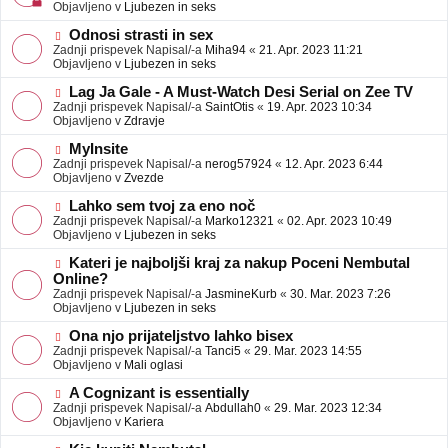
j
v
Objavljeno v
Ljubezen in seks
a
e
v
o
N
Odnosi strasti in sex
e
b
o
Zadnji prispevek Napisal/-a
Miha94
«
21. Apr. 2023 11:21
j
v
Objavljeno v
Ljubezen in seks
a
e
v
o
N
Lag Ja Gale - A Must-Watch Desi Serial on Zee TV
e
b
o
Zadnji prispevek Napisal/-a
SaintOtis
«
19. Apr. 2023 10:34
j
v
Objavljeno v
Zdravje
a
e
v
o
N
MyInsite
e
b
o
Zadnji prispevek Napisal/-a
nerog57924
«
12. Apr. 2023 6:44
j
v
Objavljeno v
Zvezde
a
e
v
o
N
Lahko sem tvoj za eno noč
e
b
o
Zadnji prispevek Napisal/-a
Marko12321
«
02. Apr. 2023 10:49
j
v
Objavljeno v
Ljubezen in seks
a
e
v
o
N
Kateri je najboljši kraj za nakup Poceni Nembutal
e
b
o
Online?
j
v
Zadnji prispevek Napisal/-a
JasmineKurb
«
30. Mar. 2023 7:26
a
e
Objavljeno v
Ljubezen in seks
v
o
e
b
N
Ona njo prijateljstvo lahko bisex
j
o
Zadnji prispevek Napisal/-a
Tanci5
«
29. Mar. 2023 14:55
a
v
Objavljeno v
Mali oglasi
v
e
e
o
N
A Cognizant is essentially
b
o
Zadnji prispevek Napisal/-a
Abdullah0
«
29. Mar. 2023 12:34
j
v
Objavljeno v
Kariera
a
e
v
o