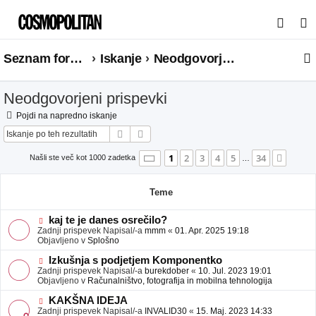
I
s
Seznam forumov
Iskanje
Neodgovorjeni prispevki
k
a
Neodgovorjeni prispevki
n
j
Pojdi na napredno iskanje
Iskanje
Napredno iskanje
e
Stran
1
od
34
1
2
3
4
5
34
Nasle
Našli ste več kot 1000 zadetka
…
Teme
N
kaj te je danes osrečilo?
o
Zadnji prispevek Napisal/-a
mmm
«
01. Apr. 2025 19:18
v
Objavljeno v
Splošno
e
o
N
Izkušnja s podjetjem Komponentko
b
o
Zadnji prispevek Napisal/-a
burekdober
«
10. Jul. 2023 19:01
j
v
Objavljeno v
Računalništvo, fotografija in mobilna tehnologija
a
e
v
o
N
KAKŠNA IDEJA
e
b
o
Zadnji prispevek Napisal/-a
INVALID30
«
15. Maj. 2023 14:33