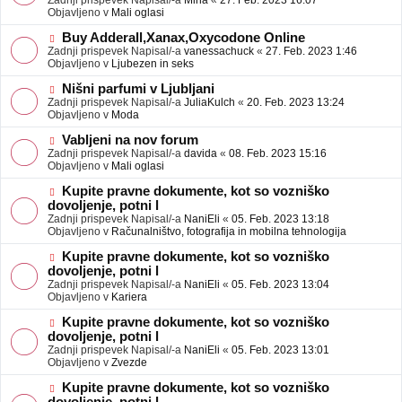
Zadnji prispevek Napisal/-a
Mina
«
27. Feb. 2023 16:07
a
e
Objavljeno v
Mali oglasi
v
o
e
b
N
Buy Adderall,Xanax,Oxycodone Online
j
o
Zadnji prispevek Napisal/-a
vanessachuck
«
27. Feb. 2023 1:46
a
v
Objavljeno v
Ljubezen in seks
v
e
e
o
N
Nišni parfumi v Ljubljani
b
o
Zadnji prispevek Napisal/-a
JuliaKulch
«
20. Feb. 2023 13:24
j
v
Objavljeno v
Moda
a
e
v
o
N
Vabljeni na nov forum
e
b
o
Zadnji prispevek Napisal/-a
davida
«
08. Feb. 2023 15:16
j
v
Objavljeno v
Mali oglasi
a
e
v
o
N
Kupite pravne dokumente, kot so vozniško
e
b
o
dovoljenje, potni l
j
v
Zadnji prispevek Napisal/-a
NaniEli
«
05. Feb. 2023 13:18
a
e
Objavljeno v
Računalništvo, fotografija in mobilna tehnologija
v
o
e
b
N
Kupite pravne dokumente, kot so vozniško
j
o
dovoljenje, potni l
a
v
Zadnji prispevek Napisal/-a
NaniEli
«
05. Feb. 2023 13:04
v
e
Objavljeno v
Kariera
e
o
b
N
Kupite pravne dokumente, kot so vozniško
j
o
dovoljenje, potni l
a
v
Zadnji prispevek Napisal/-a
NaniEli
«
05. Feb. 2023 13:01
v
e
Objavljeno v
Zvezde
e
o
b
N
Kupite pravne dokumente, kot so vozniško
j
o