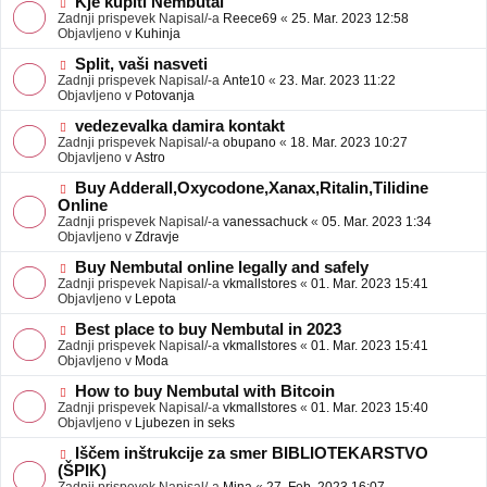
N
Kje kupiti Nembutal
e
b
o
Zadnji prispevek Napisal/-a
Reece69
«
25. Mar. 2023 12:58
j
v
Objavljeno v
Kuhinja
a
e
v
o
N
Split, vaši nasveti
e
b
o
Zadnji prispevek Napisal/-a
Ante10
«
23. Mar. 2023 11:22
j
v
Objavljeno v
Potovanja
a
e
v
o
N
vedezevalka damira kontakt
e
b
o
Zadnji prispevek Napisal/-a
obupano
«
18. Mar. 2023 10:27
j
v
Objavljeno v
Astro
a
e
v
o
N
Buy Adderall,Oxycodone,Xanax,Ritalin,Tilidine
e
b
o
Online
j
v
Zadnji prispevek Napisal/-a
vanessachuck
«
05. Mar. 2023 1:34
a
e
Objavljeno v
Zdravje
v
o
e
b
N
Buy Nembutal online legally and safely
j
o
Zadnji prispevek Napisal/-a
vkmallstores
«
01. Mar. 2023 15:41
a
v
Objavljeno v
Lepota
v
e
e
o
N
Best place to buy Nembutal in 2023
b
o
Zadnji prispevek Napisal/-a
vkmallstores
«
01. Mar. 2023 15:41
j
v
Objavljeno v
Moda
a
e
v
o
N
How to buy Nembutal with Bitcoin
e
b
o
Zadnji prispevek Napisal/-a
vkmallstores
«
01. Mar. 2023 15:40
j
v
Objavljeno v
Ljubezen in seks
a
e
v
o
N
Iščem inštrukcije za smer BIBLIOTEKARSTVO
e
b
o
(ŠPIK)
j
v