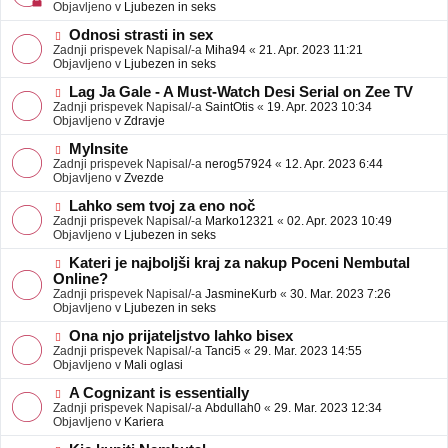
j
v
Objavljeno v
Ljubezen in seks
a
e
v
o
N
Odnosi strasti in sex
e
b
o
Zadnji prispevek Napisal/-a
Miha94
«
21. Apr. 2023 11:21
j
v
Objavljeno v
Ljubezen in seks
a
e
v
o
N
Lag Ja Gale - A Must-Watch Desi Serial on Zee TV
e
b
o
Zadnji prispevek Napisal/-a
SaintOtis
«
19. Apr. 2023 10:34
j
v
Objavljeno v
Zdravje
a
e
v
o
N
MyInsite
e
b
o
Zadnji prispevek Napisal/-a
nerog57924
«
12. Apr. 2023 6:44
j
v
Objavljeno v
Zvezde
a
e
v
o
N
Lahko sem tvoj za eno noč
e
b
o
Zadnji prispevek Napisal/-a
Marko12321
«
02. Apr. 2023 10:49
j
v
Objavljeno v
Ljubezen in seks
a
e
v
o
N
Kateri je najboljši kraj za nakup Poceni Nembutal
e
b
o
Online?
j
v
Zadnji prispevek Napisal/-a
JasmineKurb
«
30. Mar. 2023 7:26
a
e
Objavljeno v
Ljubezen in seks
v
o
e
b
N
Ona njo prijateljstvo lahko bisex
j
o
Zadnji prispevek Napisal/-a
Tanci5
«
29. Mar. 2023 14:55
a
v
Objavljeno v
Mali oglasi
v
e
e
o
N
A Cognizant is essentially
b
o
Zadnji prispevek Napisal/-a
Abdullah0
«
29. Mar. 2023 12:34
j
v
Objavljeno v
Kariera
a
e
v
o