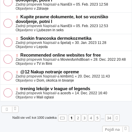
dovoljenje, potni l
a
v
Zadnji prispevek Napisal/-a
NaniEli
«
05. Feb. 2023 12:58
v
e
Objavljeno v
Zdravje
e
o
b
N
Kupite pravne dokumente, kot so vozniško
j
o
dovoljenje, potni l
a
v
Zadnji prispevek Napisal/-a
NaniEli
«
05. Feb. 2023 12:53
v
e
Objavljeno v
Ljubezen in seks
e
o
b
N
Soskin francoska dermokozmetika
j
o
Zadnji prispevek Napisal/-a
špelalj
«
30. Jan. 2023 11:28
a
v
Objavljeno v
Lepota
v
e
e
o
N
Recommended online websites for free
b
o
Zadnji prispevek Napisal/-a
MoviesfunhdBoari
«
28. Dec. 2022 20:48
j
v
Objavljeno v
TV in filmi
a
e
v
o
N
@12 Nakup notranje opreme
e
b
o
Zadnji prispevek Napisal/-a
kimbim1
«
20. Dec. 2022 11:43
j
v
Objavljeno v
Dom, okolica in bivanje
a
e
v
o
N
trening lekcije v league of legends
e
b
o
Zadnji prispevek Napisal/-a
aceofs
«
14. Dec. 2022 16:40
j
v
Objavljeno v
Mali oglasi
a
e
v
o
e
b
j
a
Stran
1
od
34
1
2
3
4
5
34
Nasle
Našli ste več kot 1000 zadetka
…
v
e
Pojdi na