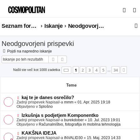
I
s
Seznam forumov
Iskanje
Neodgovorjeni prispevki
k
a
Neodgovorjeni prispevki
n
j
Pojdi na napredno iskanje
Iskanje
Napredno iskanje
e
Stran
1
od
34
1
2
3
4
5
34
Nasle
Našli ste več kot 1000 zadetka
…
Teme
N
kaj te je danes osrečilo?
o
Zadnji prispevek Napisal/-a
mmm
«
01. Apr. 2025 19:18
v
Objavljeno v
Splošno
e
o
N
Izkušnja s podjetjem Komponentko
b
o
Zadnji prispevek Napisal/-a
burekdober
«
10. Jul. 2023 19:01
j
v
Objavljeno v
Računalništvo, fotografija in mobilna tehnologija
a
e
v
o
N
KAKŠNA IDEJA
e
b
o
Zadnji prispevek Napisal/-a
INVALID30
«
15. Maj. 2023 14:33