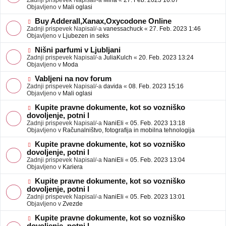
Zadnji prispevek Napisal/-a
Mina
«
27. Feb. 2023 16:07
a
e
Objavljeno v
Mali oglasi
v
o
e
b
N
Buy Adderall,Xanax,Oxycodone Online
j
o
Zadnji prispevek Napisal/-a
vanessachuck
«
27. Feb. 2023 1:46
a
v
Objavljeno v
Ljubezen in seks
v
e
e
o
N
Nišni parfumi v Ljubljani
b
o
Zadnji prispevek Napisal/-a
JuliaKulch
«
20. Feb. 2023 13:24
j
v
Objavljeno v
Moda
a
e
v
o
N
Vabljeni na nov forum
e
b
o
Zadnji prispevek Napisal/-a
davida
«
08. Feb. 2023 15:16
j
v
Objavljeno v
Mali oglasi
a
e
v
o
N
Kupite pravne dokumente, kot so vozniško
e
b
o
dovoljenje, potni l
j
v
Zadnji prispevek Napisal/-a
NaniEli
«
05. Feb. 2023 13:18
a
e
Objavljeno v
Računalništvo, fotografija in mobilna tehnologija
v
o
e
b
N
Kupite pravne dokumente, kot so vozniško
j
o
dovoljenje, potni l
a
v
Zadnji prispevek Napisal/-a
NaniEli
«
05. Feb. 2023 13:04
v
e
Objavljeno v
Kariera
e
o
b
N
Kupite pravne dokumente, kot so vozniško
j
o
dovoljenje, potni l
a
v
Zadnji prispevek Napisal/-a
NaniEli
«
05. Feb. 2023 13:01
v
e
Objavljeno v
Zvezde
e
o
b
N
Kupite pravne dokumente, kot so vozniško
j
o