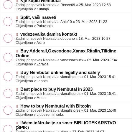
N
Kje kupiti Nembutal
e
b
o
Zadnji prispevek Napisal/-a
Reece69
«
25. Mar. 2023 12:58
j
v
Objavljeno v
Kuhinja
a
e
v
o
N
Split, vaši nasveti
e
b
o
Zadnji prispevek Napisal/-a
Ante10
«
23. Mar. 2023 11:22
j
v
Objavljeno v
Potovanja
a
e
v
o
N
vedezevalka damira kontakt
e
b
o
Zadnji prispevek Napisal/-a
obupano
«
18. Mar. 2023 10:27
j
v
Objavljeno v
Astro
a
e
v
o
N
Buy Adderall,Oxycodone,Xanax,Ritalin,Tilidine
e
b
o
Online
j
v
Zadnji prispevek Napisal/-a
vanessachuck
«
05. Mar. 2023 1:34
a
e
Objavljeno v
Zdravje
v
o
e
b
N
Buy Nembutal online legally and safely
j
o
Zadnji prispevek Napisal/-a
vkmallstores
«
01. Mar. 2023 15:41
a
v
Objavljeno v
Lepota
v
e
e
o
N
Best place to buy Nembutal in 2023
b
o
Zadnji prispevek Napisal/-a
vkmallstores
«
01. Mar. 2023 15:41
j
v
Objavljeno v
Moda
a
e
v
o
N
How to buy Nembutal with Bitcoin
e
b
o
Zadnji prispevek Napisal/-a
vkmallstores
«
01. Mar. 2023 15:40
j
v
Objavljeno v
Ljubezen in seks
a
e
v
o
N
Iščem inštrukcije za smer BIBLIOTEKARSTVO
e
b
o
(ŠPIK)
j
v