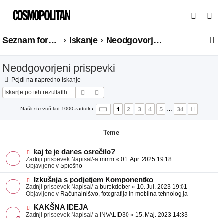
I
s
Seznam forumov
Iskanje
Neodgovorjeni prispevki
k
a
Neodgovorjeni prispevki
n
j
Pojdi na napredno iskanje
Iskanje
Napredno iskanje
e
Stran
1
od
34
1
2
3
4
5
34
Nasle
Našli ste več kot 1000 zadetka
…
Teme
N
kaj te je danes osrečilo?
o
Zadnji prispevek Napisal/-a
mmm
«
01. Apr. 2025 19:18
v
Objavljeno v
Splošno
e
o
N
Izkušnja s podjetjem Komponentko
b
o
Zadnji prispevek Napisal/-a
burekdober
«
10. Jul. 2023 19:01
j
v
Objavljeno v
Računalništvo, fotografija in mobilna tehnologija
a
e
v
o
N
KAKŠNA IDEJA
e
b
o
Zadnji prispevek Napisal/-a
INVALID30
«
15. Maj. 2023 14:33