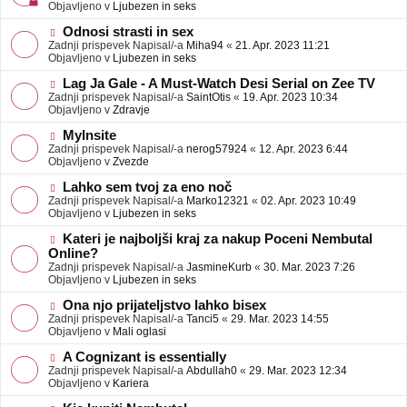
j
v
Objavljeno v
Ljubezen in seks
a
e
v
o
N
Odnosi strasti in sex
e
b
o
Zadnji prispevek Napisal/-a
Miha94
«
21. Apr. 2023 11:21
j
v
Objavljeno v
Ljubezen in seks
a
e
v
o
N
Lag Ja Gale - A Must-Watch Desi Serial on Zee TV
e
b
o
Zadnji prispevek Napisal/-a
SaintOtis
«
19. Apr. 2023 10:34
j
v
Objavljeno v
Zdravje
a
e
v
o
N
MyInsite
e
b
o
Zadnji prispevek Napisal/-a
nerog57924
«
12. Apr. 2023 6:44
j
v
Objavljeno v
Zvezde
a
e
v
o
N
Lahko sem tvoj za eno noč
e
b
o
Zadnji prispevek Napisal/-a
Marko12321
«
02. Apr. 2023 10:49
j
v
Objavljeno v
Ljubezen in seks
a
e
v
o
N
Kateri je najboljši kraj za nakup Poceni Nembutal
e
b
o
Online?
j
v
Zadnji prispevek Napisal/-a
JasmineKurb
«
30. Mar. 2023 7:26
a
e
Objavljeno v
Ljubezen in seks
v
o
e
b
N
Ona njo prijateljstvo lahko bisex
j
o
Zadnji prispevek Napisal/-a
Tanci5
«
29. Mar. 2023 14:55
a
v
Objavljeno v
Mali oglasi
v
e
e
o
N
A Cognizant is essentially
b
o
Zadnji prispevek Napisal/-a
Abdullah0
«
29. Mar. 2023 12:34
j
v
Objavljeno v
Kariera
a
e
v
o