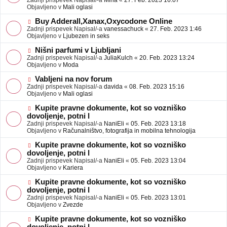
Zadnji prispevek Napisal/-a
Mina
«
27. Feb. 2023 16:07
a
e
Objavljeno v
Mali oglasi
v
o
e
b
N
Buy Adderall,Xanax,Oxycodone Online
j
o
Zadnji prispevek Napisal/-a
vanessachuck
«
27. Feb. 2023 1:46
a
v
Objavljeno v
Ljubezen in seks
v
e
e
o
N
Nišni parfumi v Ljubljani
b
o
Zadnji prispevek Napisal/-a
JuliaKulch
«
20. Feb. 2023 13:24
j
v
Objavljeno v
Moda
a
e
v
o
N
Vabljeni na nov forum
e
b
o
Zadnji prispevek Napisal/-a
davida
«
08. Feb. 2023 15:16
j
v
Objavljeno v
Mali oglasi
a
e
v
o
N
Kupite pravne dokumente, kot so vozniško
e
b
o
dovoljenje, potni l
j
v
Zadnji prispevek Napisal/-a
NaniEli
«
05. Feb. 2023 13:18
a
e
Objavljeno v
Računalništvo, fotografija in mobilna tehnologija
v
o
e
b
N
Kupite pravne dokumente, kot so vozniško
j
o
dovoljenje, potni l
a
v
Zadnji prispevek Napisal/-a
NaniEli
«
05. Feb. 2023 13:04
v
e
Objavljeno v
Kariera
e
o
b
N
Kupite pravne dokumente, kot so vozniško
j
o
dovoljenje, potni l
a
v
Zadnji prispevek Napisal/-a
NaniEli
«
05. Feb. 2023 13:01
v
e
Objavljeno v
Zvezde
e
o
b
N
Kupite pravne dokumente, kot so vozniško
j
o