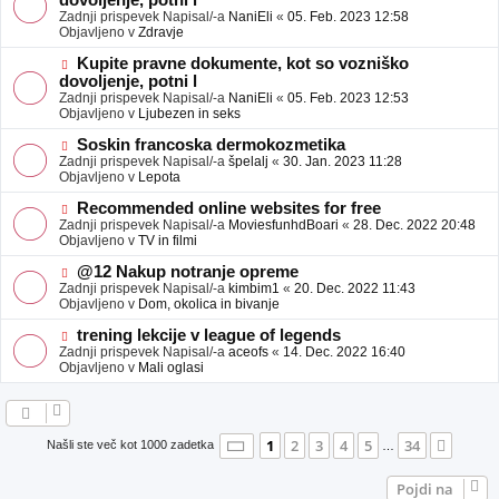
dovoljenje, potni l
a
v
Zadnji prispevek Napisal/-a
NaniEli
«
05. Feb. 2023 12:58
v
e
Objavljeno v
Zdravje
e
o
b
N
Kupite pravne dokumente, kot so vozniško
j
o
dovoljenje, potni l
a
v
Zadnji prispevek Napisal/-a
NaniEli
«
05. Feb. 2023 12:53
v
e
Objavljeno v
Ljubezen in seks
e
o
b
N
Soskin francoska dermokozmetika
j
o
Zadnji prispevek Napisal/-a
špelalj
«
30. Jan. 2023 11:28
a
v
Objavljeno v
Lepota
v
e
e
o
N
Recommended online websites for free
b
o
Zadnji prispevek Napisal/-a
MoviesfunhdBoari
«
28. Dec. 2022 20:48
j
v
Objavljeno v
TV in filmi
a
e
v
o
N
@12 Nakup notranje opreme
e
b
o
Zadnji prispevek Napisal/-a
kimbim1
«
20. Dec. 2022 11:43
j
v
Objavljeno v
Dom, okolica in bivanje
a
e
v
o
N
trening lekcije v league of legends
e
b
o
Zadnji prispevek Napisal/-a
aceofs
«
14. Dec. 2022 16:40
j
v
Objavljeno v
Mali oglasi
a
e
v
o
e
b
j
a
Stran
1
od
34
1
2
3
4
5
34
Nasle
Našli ste več kot 1000 zadetka
…
v
e
Pojdi na