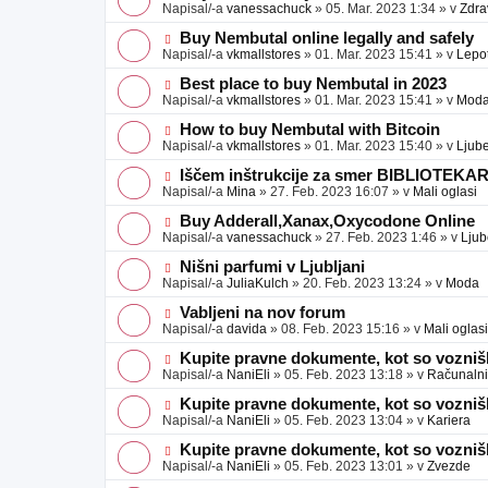
a
o
o
Napisal/-a
vanessachuck
»
05. Mar. 2023 1:34
» v
Zdra
v
b
v
e
j
e
N
Buy Nembutal online legally and safely
a
o
o
Napisal/-a
vkmallstores
»
01. Mar. 2023 15:41
» v
Lepo
v
b
v
e
j
e
N
Best place to buy Nembutal in 2023
a
o
o
Napisal/-a
vkmallstores
»
01. Mar. 2023 15:41
» v
Mod
v
b
v
e
j
e
N
How to buy Nembutal with Bitcoin
a
o
o
Napisal/-a
vkmallstores
»
01. Mar. 2023 15:40
» v
Ljube
v
b
v
e
j
e
N
Iščem inštrukcije za smer BIBLIOTEKA
a
o
o
Napisal/-a
Mina
»
27. Feb. 2023 16:07
» v
Mali oglasi
v
b
v
e
j
e
N
Buy Adderall,Xanax,Oxycodone Online
a
o
o
Napisal/-a
vanessachuck
»
27. Feb. 2023 1:46
» v
Ljub
v
b
v
e
j
e
N
Nišni parfumi v Ljubljani
a
o
o
Napisal/-a
JuliaKulch
»
20. Feb. 2023 13:24
» v
Moda
v
b
v
e
j
e
N
Vabljeni na nov forum
a
o
o
Napisal/-a
davida
»
08. Feb. 2023 15:16
» v
Mali oglasi
v
b
v
e
j
e
N
Kupite pravne dokumente, kot so voznišk
a
o
o
Napisal/-a
NaniEli
»
05. Feb. 2023 13:18
» v
Računalniš
v
b
v
e
j
e
N
Kupite pravne dokumente, kot so voznišk
a
o
o
Napisal/-a
NaniEli
»
05. Feb. 2023 13:04
» v
Kariera
v
b
v
e
j
e
N
Kupite pravne dokumente, kot so voznišk
a
o
o
Napisal/-a
NaniEli
»
05. Feb. 2023 13:01
» v
Zvezde
v
b
v