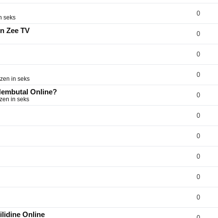
0
n seks
on Zee TV
0
0
0
zen in seks
 Nembutal Online?
0
zen in seks
0
0
0
0
0
lidine Online
0