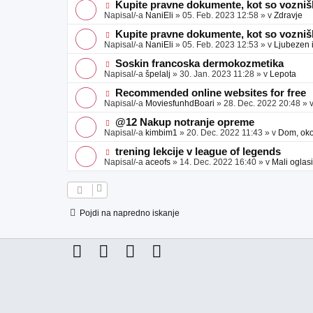
e
j
e
N
Kupite pravne dokumente, kot so voznišk
a
o
o
Napisal/-a
NaniEli
»
05. Feb. 2023 12:58
» v
Zdravje
v
b
v
e
j
e
N
Kupite pravne dokumente, kot so voznišk
a
o
o
Napisal/-a
NaniEli
»
05. Feb. 2023 12:53
» v
Ljubezen 
v
b
v
e
j
e
N
Soskin francoska dermokozmetika
a
o
o
Napisal/-a
špelalj
»
30. Jan. 2023 11:28
» v
Lepota
v
b
v
e
j
e
N
Recommended online websites for free
a
o
o
Napisal/-a
MoviesfunhdBoari
»
28. Dec. 2022 20:48
» 
v
b
v
e
j
e
N
@12 Nakup notranje opreme
a
o
o
Napisal/-a
kimbim1
»
20. Dec. 2022 11:43
» v
Dom, okol
v
b
v
e
j
e
N
trening lekcije v league of legends
a
o
o
Napisal/-a
aceofs
»
14. Dec. 2022 16:40
» v
Mali oglasi
v
b
v
e
j
e
a
o
v
b
e
j
Pojdi na napredno iskanje
a
v
e