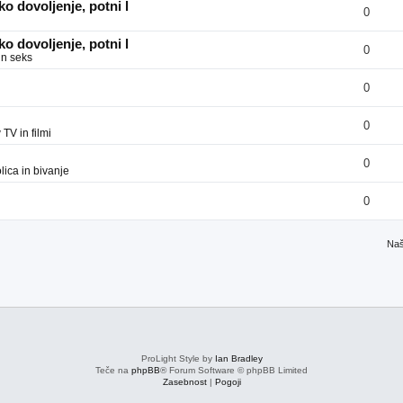
o dovoljenje, potni l
0
o dovoljenje, potni l
0
in seks
0
0
v
TV in filmi
0
ica in bivanje
0
Naš
ProLight Style by
Ian Bradley
Teče na
phpBB
® Forum Software © phpBB Limited
Zasebnost
|
Pogoji