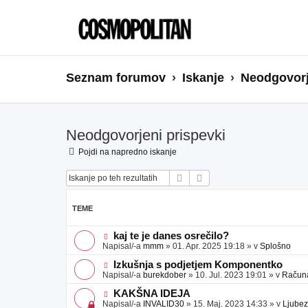
Seznam forumov
Iskanje
Neodgovorj
Neodgovorjeni prispevki
Pojdi na napredno iskanje
Iskanje
Napredno iskanje
TEME
N
kaj te je danes osrečilo?
o
Napisal/-a
mmm
»
01. Apr. 2025 19:18
» v
Splošno
v
e
N
Izkušnja s podjetjem Komponentko
o
o
Napisal/-a
burekdober
»
10. Jul. 2023 19:01
» v
Računal
b
v
j
e
N
KAKŠNA IDEJA
a
o
o
Napisal/-a
INVALID30
»
15. Maj. 2023 14:33
» v
Ljubez