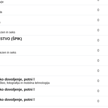
vje
0
ta
0
a
0
zen in seks
RSTVO (ŠPIK)
0
0
ezen in seks
0
0
o dovoljenje, potni l
0
tvo, fotografija in mobilna tehnologija
o dovoljenje, potni l
0
o dovoljenje, potni l
0