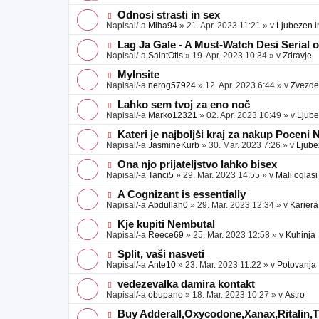
v
b
v
e
j
e
N
Odnosi strasti in sex
a
o
o
Napisal/-a
Miha94
»
21. Apr. 2023 11:21
» v
Ljubezen i
v
b
v
e
j
e
N
Lag Ja Gale - A Must-Watch Desi Serial 
a
o
o
Napisal/-a
SaintOtis
»
19. Apr. 2023 10:34
» v
Zdravje
v
b
v
e
j
e
N
MyInsite
a
o
o
Napisal/-a
nerog57924
»
12. Apr. 2023 6:44
» v
Zvezde
v
b
v
e
j
e
N
Lahko sem tvoj za eno noč
a
o
o
Napisal/-a
Marko12321
»
02. Apr. 2023 10:49
» v
Ljube
v
b
v
e
j
e
N
Kateri je najboljši kraj za nakup Poceni
a
o
o
Napisal/-a
JasmineKurb
»
30. Mar. 2023 7:26
» v
Ljube
v
b
v
e
j
e
N
Ona njo prijateljstvo lahko bisex
a
o
o
Napisal/-a
Tanci5
»
29. Mar. 2023 14:55
» v
Mali oglasi
v
b
v
e
j
e
N
A Cognizant is essentially
a
o
o
Napisal/-a
Abdullah0
»
29. Mar. 2023 12:34
» v
Kariera
v
b
v
e
j
e
N
Kje kupiti Nembutal
a
o
o
Napisal/-a
Reece69
»
25. Mar. 2023 12:58
» v
Kuhinja
v
b
v
e
j
e
N
Split, vaši nasveti
a
o
o
Napisal/-a
Ante10
»
23. Mar. 2023 11:22
» v
Potovanja
v
b
v
e
j
e
N
vedezevalka damira kontakt
a
o
o
Napisal/-a
obupano
»
18. Mar. 2023 10:27
» v
Astro
v
b
v
e
j
e
N
Buy Adderall,Oxycodone,Xanax,Ritalin,Ti