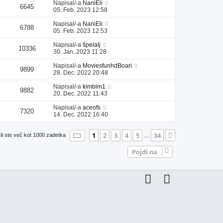
Napisal/-a
NaniEli
6645
05. Feb. 2023 12:58
Napisal/-a
NaniEli
6788
05. Feb. 2023 12:53
Napisal/-a
špelalj
10336
30. Jan. 2023 11:28
Napisal/-a
MoviesfunhdBoari
9899
28. Dec. 2022 20:48
Napisal/-a
kimbim1
9882
20. Dec. 2022 11:43
Napisal/-a
aceofs
7320
14. Dec. 2022 16:40
Stran
1
od
34
1
2
3
4
5
34
Naslednja
li ste več kot 1000 zadetka
…
Pojdi na