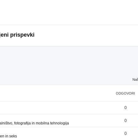
eni prispevki
Naš
ODGOVORI
0
0
ništvo, fotografija in mobilna tehnologija
0
en in seks