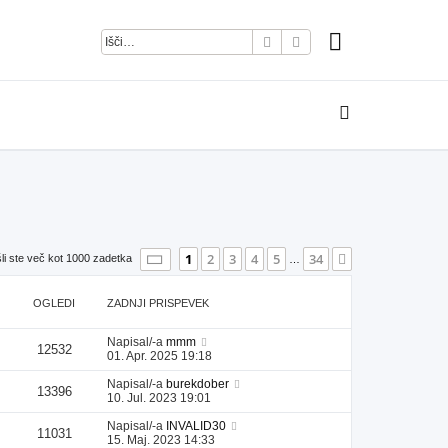
Iskanje
Napredno iskanje
Stran
1
od
34
1
2
3
4
5
34
Naslednja
li ste več kot 1000 zadetka
…
OGLEDI
ZADNJI PRISPEVEK
Napisal/-a
mmm
12532
01. Apr. 2025 19:18
Napisal/-a
burekdober
13396
10. Jul. 2023 19:01
Napisal/-a
INVALID30
11031
15. Maj. 2023 14:33