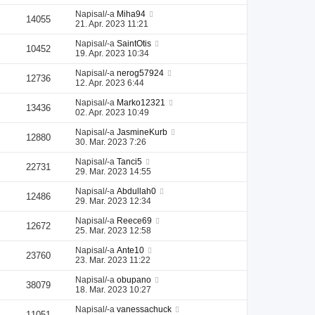
Napisal/-a
Miha94
14055
21. Apr. 2023 11:21
Napisal/-a
SaintOtis
10452
19. Apr. 2023 10:34
Napisal/-a
nerog57924
12736
12. Apr. 2023 6:44
Napisal/-a
Marko12321
13436
02. Apr. 2023 10:49
Napisal/-a
JasmineKurb
12880
30. Mar. 2023 7:26
Napisal/-a
Tanci5
22731
29. Mar. 2023 14:55
Napisal/-a
Abdullah0
12486
29. Mar. 2023 12:34
Napisal/-a
Reece69
12672
25. Mar. 2023 12:58
Napisal/-a
Ante10
23760
23. Mar. 2023 11:22
Napisal/-a
obupano
38079
18. Mar. 2023 10:27
Napisal/-a
vanessachuck
11051