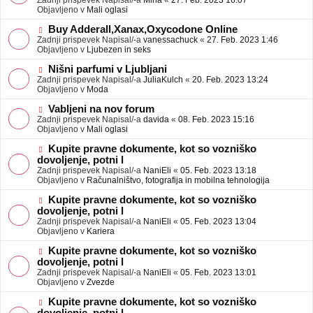
Zadnji prispevek Napisal/-a
Mina
«
27. Feb. 2023 16:07
a
e
Objavljeno v
Mali oglasi
v
o
e
b
N
Buy Adderall,Xanax,Oxycodone Online
j
o
Zadnji prispevek Napisal/-a
vanessachuck
«
27. Feb. 2023 1:46
a
v
Objavljeno v
Ljubezen in seks
v
e
e
o
N
Nišni parfumi v Ljubljani
b
o
Zadnji prispevek Napisal/-a
JuliaKulch
«
20. Feb. 2023 13:24
j
v
Objavljeno v
Moda
a
e
v
o
N
Vabljeni na nov forum
e
b
o
Zadnji prispevek Napisal/-a
davida
«
08. Feb. 2023 15:16
j
v
Objavljeno v
Mali oglasi
a
e
v
o
N
Kupite pravne dokumente, kot so vozniško
e
b
o
dovoljenje, potni l
j
v
Zadnji prispevek Napisal/-a
NaniEli
«
05. Feb. 2023 13:18
a
e
Objavljeno v
Računalništvo, fotografija in mobilna tehnologija
v
o
e
b
N
Kupite pravne dokumente, kot so vozniško
j
o
dovoljenje, potni l
a
v
Zadnji prispevek Napisal/-a
NaniEli
«
05. Feb. 2023 13:04
v
e
Objavljeno v
Kariera
e
o
b
N
Kupite pravne dokumente, kot so vozniško
j
o
dovoljenje, potni l
a
v
Zadnji prispevek Napisal/-a
NaniEli
«
05. Feb. 2023 13:01
v
e
Objavljeno v
Zvezde
e
o
b
N
Kupite pravne dokumente, kot so vozniško
j
o