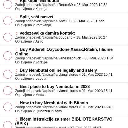
N
Kje kupiti Nembutal
e
b
o
Zadnji prispevek Napisal/-a
Reece69
«
25. Mar. 2023 12:58
j
v
Objavljeno v
Kuhinja
a
e
v
o
N
Split, vaši nasveti
e
b
o
Zadnji prispevek Napisal/-a
Ante10
«
23. Mar. 2023 11:22
j
v
Objavljeno v
Potovanja
a
e
v
o
N
vedezevalka damira kontakt
e
b
o
Zadnji prispevek Napisal/-a
obupano
«
18. Mar. 2023 10:27
j
v
Objavljeno v
Astro
a
e
v
o
N
Buy Adderall,Oxycodone,Xanax,Ritalin,Tilidine
e
b
o
Online
j
v
Zadnji prispevek Napisal/-a
vanessachuck
«
05. Mar. 2023 1:34
a
e
Objavljeno v
Zdravje
v
o
e
b
N
Buy Nembutal online legally and safely
j
o
Zadnji prispevek Napisal/-a
vkmallstores
«
01. Mar. 2023 15:41
a
v
Objavljeno v
Lepota
v
e
e
o
N
Best place to buy Nembutal in 2023
b
o
Zadnji prispevek Napisal/-a
vkmallstores
«
01. Mar. 2023 15:41
j
v
Objavljeno v
Moda
a
e
v
o
N
How to buy Nembutal with Bitcoin
e
b
o
Zadnji prispevek Napisal/-a
vkmallstores
«
01. Mar. 2023 15:40
j
v
Objavljeno v
Ljubezen in seks
a
e
v
o
N
Iščem inštrukcije za smer BIBLIOTEKARSTVO
e
b
o
(ŠPIK)
j
v