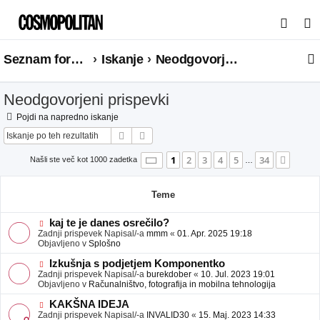
I
s
Seznam forumov
Iskanje
Neodgovorjeni prispevki
k
a
Neodgovorjeni prispevki
n
j
Pojdi na napredno iskanje
Iskanje
Napredno iskanje
e
Stran
1
od
34
1
2
3
4
5
34
Nasle
Našli ste več kot 1000 zadetka
…
Teme
N
kaj te je danes osrečilo?
o
Zadnji prispevek Napisal/-a
mmm
«
01. Apr. 2025 19:18
v
Objavljeno v
Splošno
e
o
N
Izkušnja s podjetjem Komponentko
b
o
Zadnji prispevek Napisal/-a
burekdober
«
10. Jul. 2023 19:01
j
v
Objavljeno v
Računalništvo, fotografija in mobilna tehnologija
a
e
v
o
N
KAKŠNA IDEJA
e
b
o
Zadnji prispevek Napisal/-a
INVALID30
«
15. Maj. 2023 14:33