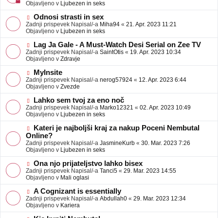
j
v
Objavljeno v
Ljubezen in seks
a
e
v
o
N
Odnosi strasti in sex
e
b
o
Zadnji prispevek Napisal/-a
Miha94
«
21. Apr. 2023 11:21
j
v
Objavljeno v
Ljubezen in seks
a
e
v
o
N
Lag Ja Gale - A Must-Watch Desi Serial on Zee TV
e
b
o
Zadnji prispevek Napisal/-a
SaintOtis
«
19. Apr. 2023 10:34
j
v
Objavljeno v
Zdravje
a
e
v
o
N
MyInsite
e
b
o
Zadnji prispevek Napisal/-a
nerog57924
«
12. Apr. 2023 6:44
j
v
Objavljeno v
Zvezde
a
e
v
o
N
Lahko sem tvoj za eno noč
e
b
o
Zadnji prispevek Napisal/-a
Marko12321
«
02. Apr. 2023 10:49
j
v
Objavljeno v
Ljubezen in seks
a
e
v
o
N
Kateri je najboljši kraj za nakup Poceni Nembutal
e
b
o
Online?
j
v
Zadnji prispevek Napisal/-a
JasmineKurb
«
30. Mar. 2023 7:26
a
e
Objavljeno v
Ljubezen in seks
v
o
e
b
N
Ona njo prijateljstvo lahko bisex
j
o
Zadnji prispevek Napisal/-a
Tanci5
«
29. Mar. 2023 14:55
a
v
Objavljeno v
Mali oglasi
v
e
e
o
N
A Cognizant is essentially
b
o
Zadnji prispevek Napisal/-a
Abdullah0
«
29. Mar. 2023 12:34
j
v
Objavljeno v
Kariera
a
e
v
o