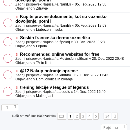
dovoljenje, potni l
a
v
Zadnji prispevek Napisal/-a
NaniEli
«
05. Feb. 2023 12:58
v
e
Objavljeno v
Zdravje
e
o
b
N
Kupite pravne dokumente, kot so vozniško
j
o
dovoljenje, potni l
a
v
Zadnji prispevek Napisal/-a
NaniEli
«
05. Feb. 2023 12:53
v
e
Objavljeno v
Ljubezen in seks
e
o
b
N
Soskin francoska dermokozmetika
j
o
Zadnji prispevek Napisal/-a
špelalj
«
30. Jan. 2023 11:28
a
v
Objavljeno v
Lepota
v
e
e
o
N
Recommended online websites for free
b
o
Zadnji prispevek Napisal/-a
MoviesfunhdBoari
«
28. Dec. 2022 20:48
j
v
Objavljeno v
TV in filmi
a
e
v
o
N
@12 Nakup notranje opreme
e
b
o
Zadnji prispevek Napisal/-a
kimbim1
«
20. Dec. 2022 11:43
j
v
Objavljeno v
Dom, okolica in bivanje
a
e
v
o
N
trening lekcije v league of legends
e
b
o
Zadnji prispevek Napisal/-a
aceofs
«
14. Dec. 2022 16:40
j
v
Objavljeno v
Mali oglasi
a
e
v
o
e
b
j
a
Stran
1
od
34
1
2
3
4
5
34
Nasle
Našli ste več kot 1000 zadetka
…
v
e
Pojdi na