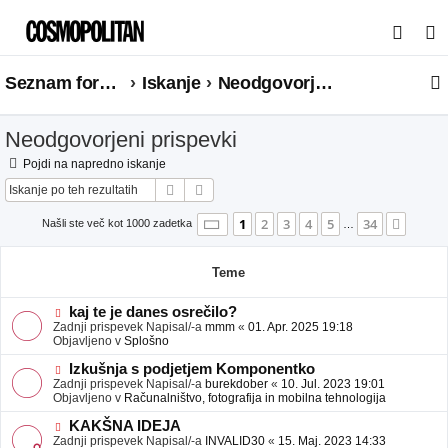
I
s
Seznam forumov
Iskanje
Neodgovorjeni prispevki
k
a
Neodgovorjeni prispevki
n
j
Pojdi na napredno iskanje
Iskanje
Napredno iskanje
e
Stran
1
od
34
1
2
3
4
5
34
Nasle
Našli ste več kot 1000 zadetka
…
Teme
N
kaj te je danes osrečilo?
o
Zadnji prispevek Napisal/-a
mmm
«
01. Apr. 2025 19:18
v
Objavljeno v
Splošno
e
o
N
Izkušnja s podjetjem Komponentko
b
o
Zadnji prispevek Napisal/-a
burekdober
«
10. Jul. 2023 19:01
j
v
Objavljeno v
Računalništvo, fotografija in mobilna tehnologija
a
e
v
o
N
KAKŠNA IDEJA
e
b
o
Zadnji prispevek Napisal/-a
INVALID30
«
15. Maj. 2023 14:33