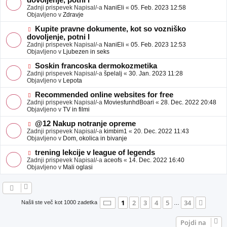
dovoljenje, potni l
a
v
Zadnji prispevek Napisal/-a
NaniEli
«
05. Feb. 2023 12:58
v
e
Objavljeno v
Zdravje
e
o
b
N
Kupite pravne dokumente, kot so vozniško
j
o
dovoljenje, potni l
a
v
Zadnji prispevek Napisal/-a
NaniEli
«
05. Feb. 2023 12:53
v
e
Objavljeno v
Ljubezen in seks
e
o
b
N
Soskin francoska dermokozmetika
j
o
Zadnji prispevek Napisal/-a
špelalj
«
30. Jan. 2023 11:28
a
v
Objavljeno v
Lepota
v
e
e
o
N
Recommended online websites for free
b
o
Zadnji prispevek Napisal/-a
MoviesfunhdBoari
«
28. Dec. 2022 20:48
j
v
Objavljeno v
TV in filmi
a
e
v
o
N
@12 Nakup notranje opreme
e
b
o
Zadnji prispevek Napisal/-a
kimbim1
«
20. Dec. 2022 11:43
j
v
Objavljeno v
Dom, okolica in bivanje
a
e
v
o
N
trening lekcije v league of legends
e
b
o
Zadnji prispevek Napisal/-a
aceofs
«
14. Dec. 2022 16:40
j
v
Objavljeno v
Mali oglasi
a
e
v
o
e
b
j
a
Stran
1
od
34
1
2
3
4
5
34
Nasle
Našli ste več kot 1000 zadetka
…
v
e
Pojdi na