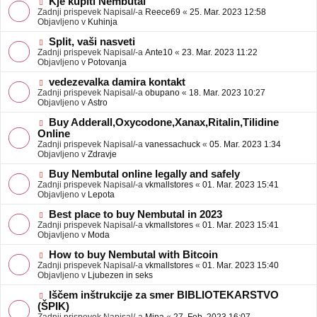
N
Kje kupiti Nembutal
e
b
o
Zadnji prispevek Napisal/-a
Reece69
«
25. Mar. 2023 12:58
j
v
Objavljeno v
Kuhinja
a
e
v
o
N
Split, vaši nasveti
e
b
o
Zadnji prispevek Napisal/-a
Ante10
«
23. Mar. 2023 11:22
j
v
Objavljeno v
Potovanja
a
e
v
o
N
vedezevalka damira kontakt
e
b
o
Zadnji prispevek Napisal/-a
obupano
«
18. Mar. 2023 10:27
j
v
Objavljeno v
Astro
a
e
v
o
N
Buy Adderall,Oxycodone,Xanax,Ritalin,Tilidine
e
b
o
Online
j
v
Zadnji prispevek Napisal/-a
vanessachuck
«
05. Mar. 2023 1:34
a
e
Objavljeno v
Zdravje
v
o
e
b
N
Buy Nembutal online legally and safely
j
o
Zadnji prispevek Napisal/-a
vkmallstores
«
01. Mar. 2023 15:41
a
v
Objavljeno v
Lepota
v
e
e
o
N
Best place to buy Nembutal in 2023
b
o
Zadnji prispevek Napisal/-a
vkmallstores
«
01. Mar. 2023 15:41
j
v
Objavljeno v
Moda
a
e
v
o
N
How to buy Nembutal with Bitcoin
e
b
o
Zadnji prispevek Napisal/-a
vkmallstores
«
01. Mar. 2023 15:40
j
v
Objavljeno v
Ljubezen in seks
a
e
v
o
N
Iščem inštrukcije za smer BIBLIOTEKARSTVO
e
b
o
(ŠPIK)
j
v