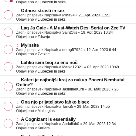
j
v
Objavljeno v
Ljubezen in seks
a
e
v
o
N
Odnosi strasti in sex
e
b
o
Zadnji prispevek Napisal/-a
Miha94
«
21. Apr. 2023 11:21
j
v
Objavljeno v
Ljubezen in seks
a
e
v
o
N
Lag Ja Gale - A Must-Watch Desi Serial on Zee TV
e
b
o
Zadnji prispevek Napisal/-a
SaintOtis
«
19. Apr. 2023 10:34
j
v
Objavljeno v
Zdravje
a
e
v
o
N
MyInsite
e
b
o
Zadnji prispevek Napisal/-a
nerog57924
«
12. Apr. 2023 6:44
j
v
Objavljeno v
Zvezde
a
e
v
o
N
Lahko sem tvoj za eno noč
e
b
o
Zadnji prispevek Napisal/-a
Marko12321
«
02. Apr. 2023 10:49
j
v
Objavljeno v
Ljubezen in seks
a
e
v
o
N
Kateri je najboljši kraj za nakup Poceni Nembutal
e
b
o
Online?
j
v
Zadnji prispevek Napisal/-a
JasmineKurb
«
30. Mar. 2023 7:26
a
e
Objavljeno v
Ljubezen in seks
v
o
e
b
N
Ona njo prijateljstvo lahko bisex
j
o
Zadnji prispevek Napisal/-a
Tanci5
«
29. Mar. 2023 14:55
a
v
Objavljeno v
Mali oglasi
v
e
e
o
N
A Cognizant is essentially
b
o
Zadnji prispevek Napisal/-a
Abdullah0
«
29. Mar. 2023 12:34
j
v
Objavljeno v
Kariera
a
e
v
o