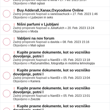
Zadnji prispevek Napisal/-a
Mina
«
27. Feb. 2023 16:07
a
e
Objavljeno v
Mali oglasi
v
o
e
b
N
Buy Adderall,Xanax,Oxycodone Online
j
o
Zadnji prispevek Napisal/-a
vanessachuck
«
27. Feb. 2023 1:46
a
v
Objavljeno v
Ljubezen in seks
v
e
e
o
N
Nišni parfumi v Ljubljani
b
o
Zadnji prispevek Napisal/-a
JuliaKulch
«
20. Feb. 2023 13:24
j
v
Objavljeno v
Moda
a
e
v
o
N
Vabljeni na nov forum
e
b
o
Zadnji prispevek Napisal/-a
davida
«
08. Feb. 2023 15:16
j
v
Objavljeno v
Mali oglasi
a
e
v
o
N
Kupite pravne dokumente, kot so vozniško
e
b
o
dovoljenje, potni l
j
v
Zadnji prispevek Napisal/-a
NaniEli
«
05. Feb. 2023 13:18
a
e
Objavljeno v
Računalništvo, fotografija in mobilna tehnologija
v
o
e
b
N
Kupite pravne dokumente, kot so vozniško
j
o
dovoljenje, potni l
a
v
Zadnji prispevek Napisal/-a
NaniEli
«
05. Feb. 2023 13:04
v
e
Objavljeno v
Kariera
e
o
b
N
Kupite pravne dokumente, kot so vozniško
j
o
dovoljenje, potni l
a
v
Zadnji prispevek Napisal/-a
NaniEli
«
05. Feb. 2023 13:01
v
e
Objavljeno v
Zvezde
e
o
b
N
Kupite pravne dokumente, kot so vozniško
j
o