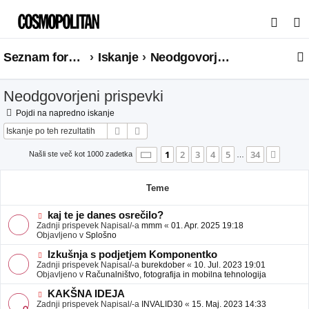
I
s
Seznam forumov
Iskanje
Neodgovorjeni prispevki
k
a
Neodgovorjeni prispevki
n
j
Pojdi na napredno iskanje
Iskanje
Napredno iskanje
e
Stran
1
od
34
1
2
3
4
5
34
Nasle
Našli ste več kot 1000 zadetka
…
Teme
N
kaj te je danes osrečilo?
o
Zadnji prispevek Napisal/-a
mmm
«
01. Apr. 2025 19:18
v
Objavljeno v
Splošno
e
o
N
Izkušnja s podjetjem Komponentko
b
o
Zadnji prispevek Napisal/-a
burekdober
«
10. Jul. 2023 19:01
j
v
Objavljeno v
Računalništvo, fotografija in mobilna tehnologija
a
e
v
o
N
KAKŠNA IDEJA
e
b
o
Zadnji prispevek Napisal/-a
INVALID30
«
15. Maj. 2023 14:33