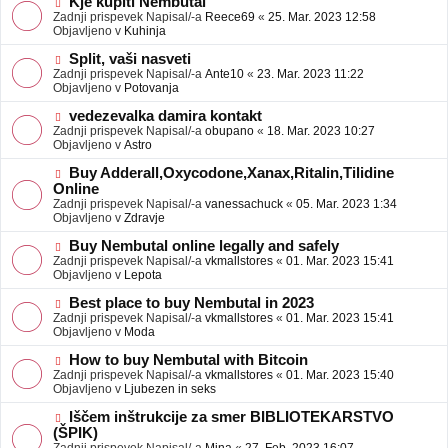
N
Kje kupiti Nembutal
e
b
o
Zadnji prispevek Napisal/-a
Reece69
«
25. Mar. 2023 12:58
j
v
Objavljeno v
Kuhinja
a
e
v
o
N
Split, vaši nasveti
e
b
o
Zadnji prispevek Napisal/-a
Ante10
«
23. Mar. 2023 11:22
j
v
Objavljeno v
Potovanja
a
e
v
o
N
vedezevalka damira kontakt
e
b
o
Zadnji prispevek Napisal/-a
obupano
«
18. Mar. 2023 10:27
j
v
Objavljeno v
Astro
a
e
v
o
N
Buy Adderall,Oxycodone,Xanax,Ritalin,Tilidine
e
b
o
Online
j
v
Zadnji prispevek Napisal/-a
vanessachuck
«
05. Mar. 2023 1:34
a
e
Objavljeno v
Zdravje
v
o
e
b
N
Buy Nembutal online legally and safely
j
o
Zadnji prispevek Napisal/-a
vkmallstores
«
01. Mar. 2023 15:41
a
v
Objavljeno v
Lepota
v
e
e
o
N
Best place to buy Nembutal in 2023
b
o
Zadnji prispevek Napisal/-a
vkmallstores
«
01. Mar. 2023 15:41
j
v
Objavljeno v
Moda
a
e
v
o
N
How to buy Nembutal with Bitcoin
e
b
o
Zadnji prispevek Napisal/-a
vkmallstores
«
01. Mar. 2023 15:40
j
v
Objavljeno v
Ljubezen in seks
a
e
v
o
N
Iščem inštrukcije za smer BIBLIOTEKARSTVO
e
b
o
(ŠPIK)
j
v