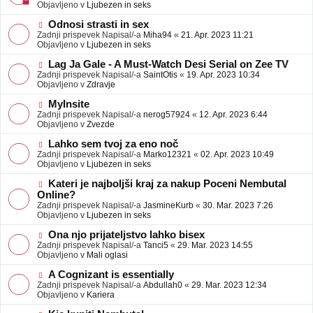
j
v
Objavljeno v
Ljubezen in seks
a
e
v
o
N
Odnosi strasti in sex
e
b
o
Zadnji prispevek Napisal/-a
Miha94
«
21. Apr. 2023 11:21
j
v
Objavljeno v
Ljubezen in seks
a
e
v
o
N
Lag Ja Gale - A Must-Watch Desi Serial on Zee TV
e
b
o
Zadnji prispevek Napisal/-a
SaintOtis
«
19. Apr. 2023 10:34
j
v
Objavljeno v
Zdravje
a
e
v
o
N
MyInsite
e
b
o
Zadnji prispevek Napisal/-a
nerog57924
«
12. Apr. 2023 6:44
j
v
Objavljeno v
Zvezde
a
e
v
o
N
Lahko sem tvoj za eno noč
e
b
o
Zadnji prispevek Napisal/-a
Marko12321
«
02. Apr. 2023 10:49
j
v
Objavljeno v
Ljubezen in seks
a
e
v
o
N
Kateri je najboljši kraj za nakup Poceni Nembutal
e
b
o
Online?
j
v
Zadnji prispevek Napisal/-a
JasmineKurb
«
30. Mar. 2023 7:26
a
e
Objavljeno v
Ljubezen in seks
v
o
e
b
N
Ona njo prijateljstvo lahko bisex
j
o
Zadnji prispevek Napisal/-a
Tanci5
«
29. Mar. 2023 14:55
a
v
Objavljeno v
Mali oglasi
v
e
e
o
N
A Cognizant is essentially
b
o
Zadnji prispevek Napisal/-a
Abdullah0
«
29. Mar. 2023 12:34
j
v
Objavljeno v
Kariera
a
e
v
o