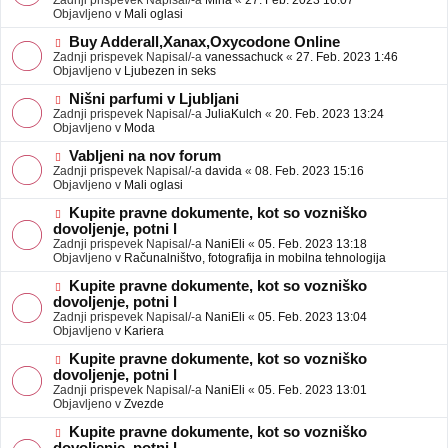
Zadnji prispevek Napisal/-a
Mina
«
27. Feb. 2023 16:07
a
e
Objavljeno v
Mali oglasi
v
o
e
b
N
Buy Adderall,Xanax,Oxycodone Online
j
o
Zadnji prispevek Napisal/-a
vanessachuck
«
27. Feb. 2023 1:46
a
v
Objavljeno v
Ljubezen in seks
v
e
e
o
N
Nišni parfumi v Ljubljani
b
o
Zadnji prispevek Napisal/-a
JuliaKulch
«
20. Feb. 2023 13:24
j
v
Objavljeno v
Moda
a
e
v
o
N
Vabljeni na nov forum
e
b
o
Zadnji prispevek Napisal/-a
davida
«
08. Feb. 2023 15:16
j
v
Objavljeno v
Mali oglasi
a
e
v
o
N
Kupite pravne dokumente, kot so vozniško
e
b
o
dovoljenje, potni l
j
v
Zadnji prispevek Napisal/-a
NaniEli
«
05. Feb. 2023 13:18
a
e
Objavljeno v
Računalništvo, fotografija in mobilna tehnologija
v
o
e
b
N
Kupite pravne dokumente, kot so vozniško
j
o
dovoljenje, potni l
a
v
Zadnji prispevek Napisal/-a
NaniEli
«
05. Feb. 2023 13:04
v
e
Objavljeno v
Kariera
e
o
b
N
Kupite pravne dokumente, kot so vozniško
j
o
dovoljenje, potni l
a
v
Zadnji prispevek Napisal/-a
NaniEli
«
05. Feb. 2023 13:01
v
e
Objavljeno v
Zvezde
e
o
b
N
Kupite pravne dokumente, kot so vozniško
j
o