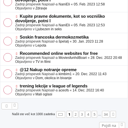
dovoljenje, potni l
a
v
Zadnji prispevek Napisal/-a
NaniEli
«
05. Feb. 2023 12:58
v
e
Objavljeno v
Zdravje
e
o
b
N
Kupite pravne dokumente, kot so vozniško
j
o
dovoljenje, potni l
a
v
Zadnji prispevek Napisal/-a
NaniEli
«
05. Feb. 2023 12:53
v
e
Objavljeno v
Ljubezen in seks
e
o
b
N
Soskin francoska dermokozmetika
j
o
Zadnji prispevek Napisal/-a
špelalj
«
30. Jan. 2023 11:28
a
v
Objavljeno v
Lepota
v
e
e
o
N
Recommended online websites for free
b
o
Zadnji prispevek Napisal/-a
MoviesfunhdBoari
«
28. Dec. 2022 20:48
j
v
Objavljeno v
TV in filmi
a
e
v
o
N
@12 Nakup notranje opreme
e
b
o
Zadnji prispevek Napisal/-a
kimbim1
«
20. Dec. 2022 11:43
j
v
Objavljeno v
Dom, okolica in bivanje
a
e
v
o
N
trening lekcije v league of legends
e
b
o
Zadnji prispevek Napisal/-a
aceofs
«
14. Dec. 2022 16:40
j
v
Objavljeno v
Mali oglasi
a
e
v
o
e
b
j
a
Stran
1
od
34
1
2
3
4
5
34
Nasle
Našli ste več kot 1000 zadetka
…
v
e
Pojdi na