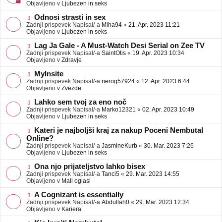
j
v
Objavljeno v
Ljubezen in seks
a
e
v
o
N
Odnosi strasti in sex
e
b
o
Zadnji prispevek Napisal/-a
Miha94
«
21. Apr. 2023 11:21
j
v
Objavljeno v
Ljubezen in seks
a
e
v
o
N
Lag Ja Gale - A Must-Watch Desi Serial on Zee TV
e
b
o
Zadnji prispevek Napisal/-a
SaintOtis
«
19. Apr. 2023 10:34
j
v
Objavljeno v
Zdravje
a
e
v
o
N
MyInsite
e
b
o
Zadnji prispevek Napisal/-a
nerog57924
«
12. Apr. 2023 6:44
j
v
Objavljeno v
Zvezde
a
e
v
o
N
Lahko sem tvoj za eno noč
e
b
o
Zadnji prispevek Napisal/-a
Marko12321
«
02. Apr. 2023 10:49
j
v
Objavljeno v
Ljubezen in seks
a
e
v
o
N
Kateri je najboljši kraj za nakup Poceni Nembutal
e
b
o
Online?
j
v
Zadnji prispevek Napisal/-a
JasmineKurb
«
30. Mar. 2023 7:26
a
e
Objavljeno v
Ljubezen in seks
v
o
e
b
N
Ona njo prijateljstvo lahko bisex
j
o
Zadnji prispevek Napisal/-a
Tanci5
«
29. Mar. 2023 14:55
a
v
Objavljeno v
Mali oglasi
v
e
e
o
N
A Cognizant is essentially
b
o
Zadnji prispevek Napisal/-a
Abdullah0
«
29. Mar. 2023 12:34
j
v
Objavljeno v
Kariera
a
e
v
o