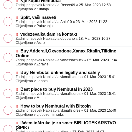
N
Kje kupiti Nembutal
e
b
o
Zadnji prispevek Napisal/-a
Reece69
«
25. Mar. 2023 12:58
j
v
Objavljeno v
Kuhinja
a
e
v
o
N
Split, vaši nasveti
e
b
o
Zadnji prispevek Napisal/-a
Ante10
«
23. Mar. 2023 11:22
j
v
Objavljeno v
Potovanja
a
e
v
o
N
vedezevalka damira kontakt
e
b
o
Zadnji prispevek Napisal/-a
obupano
«
18. Mar. 2023 10:27
j
v
Objavljeno v
Astro
a
e
v
o
N
Buy Adderall,Oxycodone,Xanax,Ritalin,Tilidine
e
b
o
Online
j
v
Zadnji prispevek Napisal/-a
vanessachuck
«
05. Mar. 2023 1:34
a
e
Objavljeno v
Zdravje
v
o
e
b
N
Buy Nembutal online legally and safely
j
o
Zadnji prispevek Napisal/-a
vkmallstores
«
01. Mar. 2023 15:41
a
v
Objavljeno v
Lepota
v
e
e
o
N
Best place to buy Nembutal in 2023
b
o
Zadnji prispevek Napisal/-a
vkmallstores
«
01. Mar. 2023 15:41
j
v
Objavljeno v
Moda
a
e
v
o
N
How to buy Nembutal with Bitcoin
e
b
o
Zadnji prispevek Napisal/-a
vkmallstores
«
01. Mar. 2023 15:40
j
v
Objavljeno v
Ljubezen in seks
a
e
v
o
N
Iščem inštrukcije za smer BIBLIOTEKARSTVO
e
b
o
(ŠPIK)
j
v