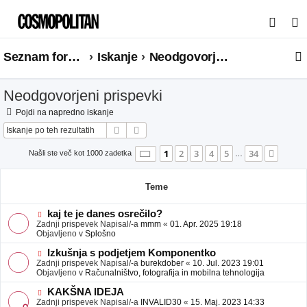
I
s
Seznam forumov
Iskanje
Neodgovorjeni prispevki
k
a
Neodgovorjeni prispevki
n
j
Pojdi na napredno iskanje
Iskanje
Napredno iskanje
e
Stran
1
od
34
1
2
3
4
5
34
Nasle
Našli ste več kot 1000 zadetka
…
Teme
N
kaj te je danes osrečilo?
o
Zadnji prispevek Napisal/-a
mmm
«
01. Apr. 2025 19:18
v
Objavljeno v
Splošno
e
o
N
Izkušnja s podjetjem Komponentko
b
o
Zadnji prispevek Napisal/-a
burekdober
«
10. Jul. 2023 19:01
j
v
Objavljeno v
Računalništvo, fotografija in mobilna tehnologija
a
e
v
o
N
KAKŠNA IDEJA
e
b
o
Zadnji prispevek Napisal/-a
INVALID30
«
15. Maj. 2023 14:33