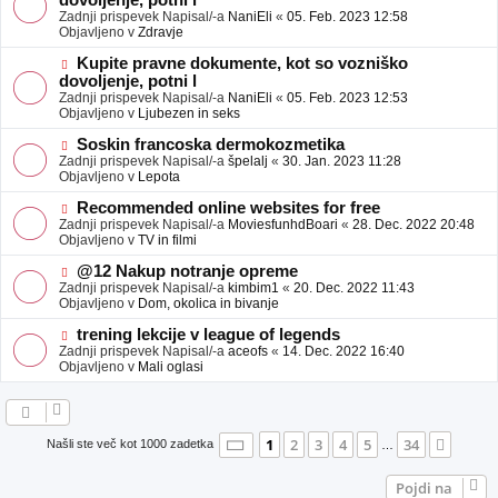
dovoljenje, potni l
a
v
Zadnji prispevek Napisal/-a
NaniEli
«
05. Feb. 2023 12:58
v
e
Objavljeno v
Zdravje
e
o
b
N
Kupite pravne dokumente, kot so vozniško
j
o
dovoljenje, potni l
a
v
Zadnji prispevek Napisal/-a
NaniEli
«
05. Feb. 2023 12:53
v
e
Objavljeno v
Ljubezen in seks
e
o
b
N
Soskin francoska dermokozmetika
j
o
Zadnji prispevek Napisal/-a
špelalj
«
30. Jan. 2023 11:28
a
v
Objavljeno v
Lepota
v
e
e
o
N
Recommended online websites for free
b
o
Zadnji prispevek Napisal/-a
MoviesfunhdBoari
«
28. Dec. 2022 20:48
j
v
Objavljeno v
TV in filmi
a
e
v
o
N
@12 Nakup notranje opreme
e
b
o
Zadnji prispevek Napisal/-a
kimbim1
«
20. Dec. 2022 11:43
j
v
Objavljeno v
Dom, okolica in bivanje
a
e
v
o
N
trening lekcije v league of legends
e
b
o
Zadnji prispevek Napisal/-a
aceofs
«
14. Dec. 2022 16:40
j
v
Objavljeno v
Mali oglasi
a
e
v
o
e
b
j
a
Stran
1
od
34
1
2
3
4
5
34
Nasle
Našli ste več kot 1000 zadetka
…
v
e
Pojdi na