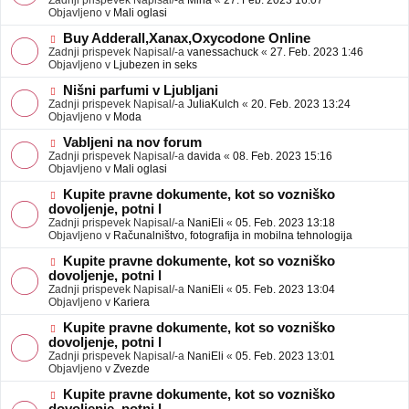
Zadnji prispevek Napisal/-a
Mina
«
27. Feb. 2023 16:07
a
e
Objavljeno v
Mali oglasi
v
o
e
b
N
Buy Adderall,Xanax,Oxycodone Online
j
o
Zadnji prispevek Napisal/-a
vanessachuck
«
27. Feb. 2023 1:46
a
v
Objavljeno v
Ljubezen in seks
v
e
e
o
N
Nišni parfumi v Ljubljani
b
o
Zadnji prispevek Napisal/-a
JuliaKulch
«
20. Feb. 2023 13:24
j
v
Objavljeno v
Moda
a
e
v
o
N
Vabljeni na nov forum
e
b
o
Zadnji prispevek Napisal/-a
davida
«
08. Feb. 2023 15:16
j
v
Objavljeno v
Mali oglasi
a
e
v
o
N
Kupite pravne dokumente, kot so vozniško
e
b
o
dovoljenje, potni l
j
v
Zadnji prispevek Napisal/-a
NaniEli
«
05. Feb. 2023 13:18
a
e
Objavljeno v
Računalništvo, fotografija in mobilna tehnologija
v
o
e
b
N
Kupite pravne dokumente, kot so vozniško
j
o
dovoljenje, potni l
a
v
Zadnji prispevek Napisal/-a
NaniEli
«
05. Feb. 2023 13:04
v
e
Objavljeno v
Kariera
e
o
b
N
Kupite pravne dokumente, kot so vozniško
j
o
dovoljenje, potni l
a
v
Zadnji prispevek Napisal/-a
NaniEli
«
05. Feb. 2023 13:01
v
e
Objavljeno v
Zvezde
e
o
b
N
Kupite pravne dokumente, kot so vozniško
j
o