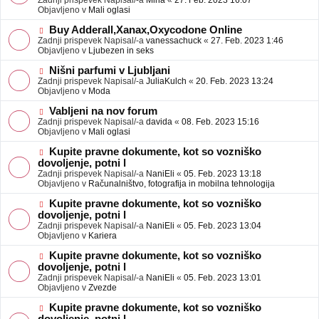
Zadnji prispevek Napisal/-a
Mina
«
27. Feb. 2023 16:07
a
e
Objavljeno v
Mali oglasi
v
o
e
b
N
Buy Adderall,Xanax,Oxycodone Online
j
o
Zadnji prispevek Napisal/-a
vanessachuck
«
27. Feb. 2023 1:46
a
v
Objavljeno v
Ljubezen in seks
v
e
e
o
N
Nišni parfumi v Ljubljani
b
o
Zadnji prispevek Napisal/-a
JuliaKulch
«
20. Feb. 2023 13:24
j
v
Objavljeno v
Moda
a
e
v
o
N
Vabljeni na nov forum
e
b
o
Zadnji prispevek Napisal/-a
davida
«
08. Feb. 2023 15:16
j
v
Objavljeno v
Mali oglasi
a
e
v
o
N
Kupite pravne dokumente, kot so vozniško
e
b
o
dovoljenje, potni l
j
v
Zadnji prispevek Napisal/-a
NaniEli
«
05. Feb. 2023 13:18
a
e
Objavljeno v
Računalništvo, fotografija in mobilna tehnologija
v
o
e
b
N
Kupite pravne dokumente, kot so vozniško
j
o
dovoljenje, potni l
a
v
Zadnji prispevek Napisal/-a
NaniEli
«
05. Feb. 2023 13:04
v
e
Objavljeno v
Kariera
e
o
b
N
Kupite pravne dokumente, kot so vozniško
j
o
dovoljenje, potni l
a
v
Zadnji prispevek Napisal/-a
NaniEli
«
05. Feb. 2023 13:01
v
e
Objavljeno v
Zvezde
e
o
b
N
Kupite pravne dokumente, kot so vozniško
j
o