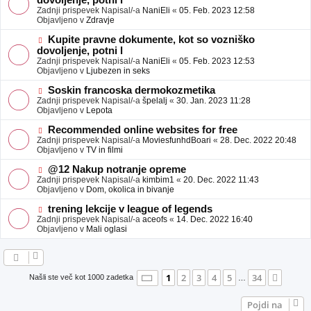
dovoljenje, potni l
a
v
Zadnji prispevek Napisal/-a
NaniEli
«
05. Feb. 2023 12:58
v
e
Objavljeno v
Zdravje
e
o
b
N
Kupite pravne dokumente, kot so vozniško
j
o
dovoljenje, potni l
a
v
Zadnji prispevek Napisal/-a
NaniEli
«
05. Feb. 2023 12:53
v
e
Objavljeno v
Ljubezen in seks
e
o
b
N
Soskin francoska dermokozmetika
j
o
Zadnji prispevek Napisal/-a
špelalj
«
30. Jan. 2023 11:28
a
v
Objavljeno v
Lepota
v
e
e
o
N
Recommended online websites for free
b
o
Zadnji prispevek Napisal/-a
MoviesfunhdBoari
«
28. Dec. 2022 20:48
j
v
Objavljeno v
TV in filmi
a
e
v
o
N
@12 Nakup notranje opreme
e
b
o
Zadnji prispevek Napisal/-a
kimbim1
«
20. Dec. 2022 11:43
j
v
Objavljeno v
Dom, okolica in bivanje
a
e
v
o
N
trening lekcije v league of legends
e
b
o
Zadnji prispevek Napisal/-a
aceofs
«
14. Dec. 2022 16:40
j
v
Objavljeno v
Mali oglasi
a
e
v
o
e
b
j
a
Stran
1
od
34
1
2
3
4
5
34
Nasle
Našli ste več kot 1000 zadetka
…
v
e
Pojdi na