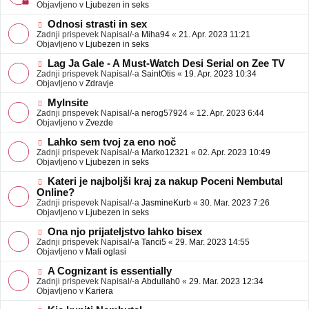
j
v
Objavljeno v
Ljubezen in seks
a
e
v
o
N
Odnosi strasti in sex
e
b
o
Zadnji prispevek Napisal/-a
Miha94
«
21. Apr. 2023 11:21
j
v
Objavljeno v
Ljubezen in seks
a
e
v
o
N
Lag Ja Gale - A Must-Watch Desi Serial on Zee TV
e
b
o
Zadnji prispevek Napisal/-a
SaintOtis
«
19. Apr. 2023 10:34
j
v
Objavljeno v
Zdravje
a
e
v
o
N
MyInsite
e
b
o
Zadnji prispevek Napisal/-a
nerog57924
«
12. Apr. 2023 6:44
j
v
Objavljeno v
Zvezde
a
e
v
o
N
Lahko sem tvoj za eno noč
e
b
o
Zadnji prispevek Napisal/-a
Marko12321
«
02. Apr. 2023 10:49
j
v
Objavljeno v
Ljubezen in seks
a
e
v
o
N
Kateri je najboljši kraj za nakup Poceni Nembutal
e
b
o
Online?
j
v
Zadnji prispevek Napisal/-a
JasmineKurb
«
30. Mar. 2023 7:26
a
e
Objavljeno v
Ljubezen in seks
v
o
e
b
N
Ona njo prijateljstvo lahko bisex
j
o
Zadnji prispevek Napisal/-a
Tanci5
«
29. Mar. 2023 14:55
a
v
Objavljeno v
Mali oglasi
v
e
e
o
N
A Cognizant is essentially
b
o
Zadnji prispevek Napisal/-a
Abdullah0
«
29. Mar. 2023 12:34
j
v
Objavljeno v
Kariera
a
e
v
o