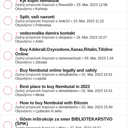
N
Kje kupiti Nembutal
e
b
o
Zadnji prispevek Napisal/-a
Reece69
«
25. Mar. 2023 12:58
j
v
Objavljeno v
Kuhinja
a
e
v
o
N
Split, vaši nasveti
e
b
o
Zadnji prispevek Napisal/-a
Ante10
«
23. Mar. 2023 11:22
j
v
Objavljeno v
Potovanja
a
e
v
o
N
vedezevalka damira kontakt
e
b
o
Zadnji prispevek Napisal/-a
obupano
«
18. Mar. 2023 10:27
j
v
Objavljeno v
Astro
a
e
v
o
N
Buy Adderall,Oxycodone,Xanax,Ritalin,Tilidine
e
b
o
Online
j
v
Zadnji prispevek Napisal/-a
vanessachuck
«
05. Mar. 2023 1:34
a
e
Objavljeno v
Zdravje
v
o
e
b
N
Buy Nembutal online legally and safely
j
o
Zadnji prispevek Napisal/-a
vkmallstores
«
01. Mar. 2023 15:41
a
v
Objavljeno v
Lepota
v
e
e
o
N
Best place to buy Nembutal in 2023
b
o
Zadnji prispevek Napisal/-a
vkmallstores
«
01. Mar. 2023 15:41
j
v
Objavljeno v
Moda
a
e
v
o
N
How to buy Nembutal with Bitcoin
e
b
o
Zadnji prispevek Napisal/-a
vkmallstores
«
01. Mar. 2023 15:40
j
v
Objavljeno v
Ljubezen in seks
a
e
v
o
N
Iščem inštrukcije za smer BIBLIOTEKARSTVO
e
b
o
(ŠPIK)
j
v