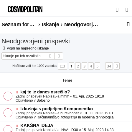
I
s
Seznam forumov
Iskanje
Neodgovorjeni prispevki
k
a
Neodgovorjeni prispevki
n
j
Pojdi na napredno iskanje
Iskanje
Napredno iskanje
e
Stran
1
od
34
1
2
3
4
5
34
Nasle
Našli ste več kot 1000 zadetka
…
Teme
N
kaj te je danes osrečilo?
o
Zadnji prispevek Napisal/-a
mmm
«
01. Apr. 2025 19:18
v
Objavljeno v
Splošno
e
o
N
Izkušnja s podjetjem Komponentko
b
o
Zadnji prispevek Napisal/-a
burekdober
«
10. Jul. 2023 19:01
j
v
Objavljeno v
Računalništvo, fotografija in mobilna tehnologija
a
e
v
o
N
KAKŠNA IDEJA
e
b
o
Zadnji prispevek Napisal/-a
INVALID30
«
15. Maj. 2023 14:33