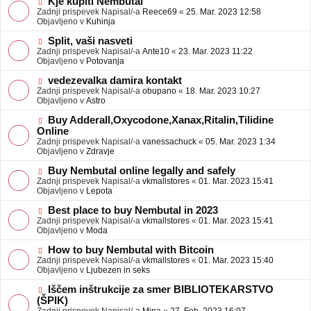
N
Kje kupiti Nembutal
e
b
o
Zadnji prispevek Napisal/-a
Reece69
«
25. Mar. 2023 12:58
j
v
Objavljeno v
Kuhinja
a
e
v
o
N
Split, vaši nasveti
e
b
o
Zadnji prispevek Napisal/-a
Ante10
«
23. Mar. 2023 11:22
j
v
Objavljeno v
Potovanja
a
e
v
o
N
vedezevalka damira kontakt
e
b
o
Zadnji prispevek Napisal/-a
obupano
«
18. Mar. 2023 10:27
j
v
Objavljeno v
Astro
a
e
v
o
N
Buy Adderall,Oxycodone,Xanax,Ritalin,Tilidine
e
b
o
Online
j
v
Zadnji prispevek Napisal/-a
vanessachuck
«
05. Mar. 2023 1:34
a
e
Objavljeno v
Zdravje
v
o
e
b
N
Buy Nembutal online legally and safely
j
o
Zadnji prispevek Napisal/-a
vkmallstores
«
01. Mar. 2023 15:41
a
v
Objavljeno v
Lepota
v
e
e
o
N
Best place to buy Nembutal in 2023
b
o
Zadnji prispevek Napisal/-a
vkmallstores
«
01. Mar. 2023 15:41
j
v
Objavljeno v
Moda
a
e
v
o
N
How to buy Nembutal with Bitcoin
e
b
o
Zadnji prispevek Napisal/-a
vkmallstores
«
01. Mar. 2023 15:40
j
v
Objavljeno v
Ljubezen in seks
a
e
v
o
N
Iščem inštrukcije za smer BIBLIOTEKARSTVO
e
b
o
(ŠPIK)
j
v