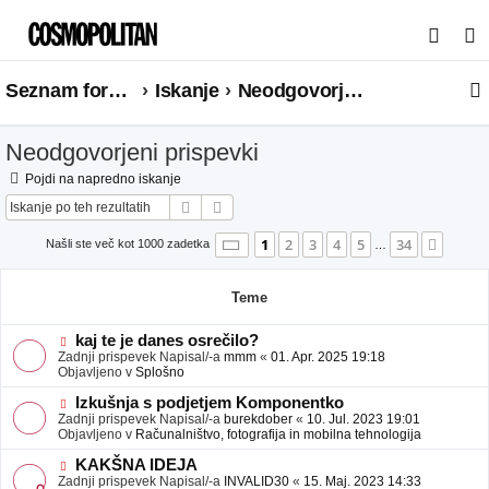
I
s
Seznam forumov
Iskanje
Neodgovorjeni prispevki
k
a
Neodgovorjeni prispevki
n
j
Pojdi na napredno iskanje
Iskanje
Napredno iskanje
e
Stran
1
od
34
1
2
3
4
5
34
Nasle
Našli ste več kot 1000 zadetka
…
Teme
N
kaj te je danes osrečilo?
o
Zadnji prispevek Napisal/-a
mmm
«
01. Apr. 2025 19:18
v
Objavljeno v
Splošno
e
o
N
Izkušnja s podjetjem Komponentko
b
o
Zadnji prispevek Napisal/-a
burekdober
«
10. Jul. 2023 19:01
j
v
Objavljeno v
Računalništvo, fotografija in mobilna tehnologija
a
e
v
o
N
KAKŠNA IDEJA
e
b
o
Zadnji prispevek Napisal/-a
INVALID30
«
15. Maj. 2023 14:33