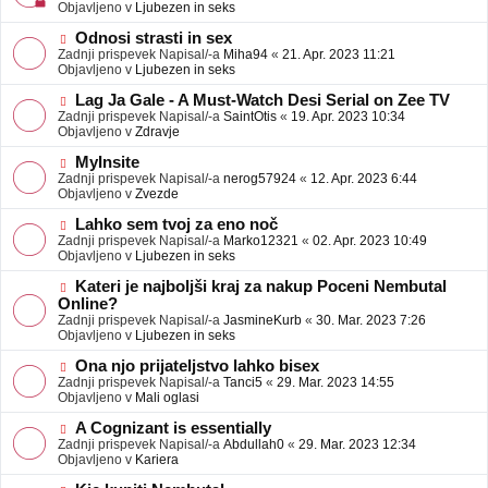
j
v
Objavljeno v
Ljubezen in seks
a
e
v
o
N
Odnosi strasti in sex
e
b
o
Zadnji prispevek Napisal/-a
Miha94
«
21. Apr. 2023 11:21
j
v
Objavljeno v
Ljubezen in seks
a
e
v
o
N
Lag Ja Gale - A Must-Watch Desi Serial on Zee TV
e
b
o
Zadnji prispevek Napisal/-a
SaintOtis
«
19. Apr. 2023 10:34
j
v
Objavljeno v
Zdravje
a
e
v
o
N
MyInsite
e
b
o
Zadnji prispevek Napisal/-a
nerog57924
«
12. Apr. 2023 6:44
j
v
Objavljeno v
Zvezde
a
e
v
o
N
Lahko sem tvoj za eno noč
e
b
o
Zadnji prispevek Napisal/-a
Marko12321
«
02. Apr. 2023 10:49
j
v
Objavljeno v
Ljubezen in seks
a
e
v
o
N
Kateri je najboljši kraj za nakup Poceni Nembutal
e
b
o
Online?
j
v
Zadnji prispevek Napisal/-a
JasmineKurb
«
30. Mar. 2023 7:26
a
e
Objavljeno v
Ljubezen in seks
v
o
e
b
N
Ona njo prijateljstvo lahko bisex
j
o
Zadnji prispevek Napisal/-a
Tanci5
«
29. Mar. 2023 14:55
a
v
Objavljeno v
Mali oglasi
v
e
e
o
N
A Cognizant is essentially
b
o
Zadnji prispevek Napisal/-a
Abdullah0
«
29. Mar. 2023 12:34
j
v
Objavljeno v
Kariera
a
e
v
o