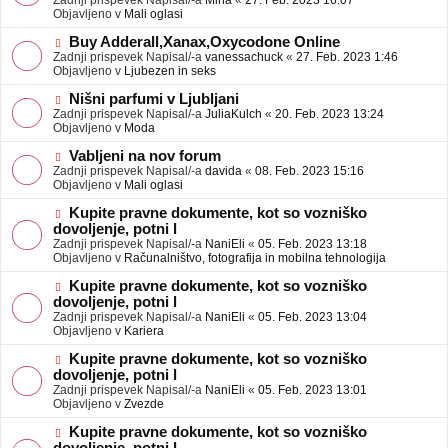
Zadnji prispevek Napisal/-a
Mina
«
27. Feb. 2023 16:07
a
e
Objavljeno v
Mali oglasi
v
o
e
b
N
Buy Adderall,Xanax,Oxycodone Online
j
o
Zadnji prispevek Napisal/-a
vanessachuck
«
27. Feb. 2023 1:46
a
v
Objavljeno v
Ljubezen in seks
v
e
e
o
N
Nišni parfumi v Ljubljani
b
o
Zadnji prispevek Napisal/-a
JuliaKulch
«
20. Feb. 2023 13:24
j
v
Objavljeno v
Moda
a
e
v
o
N
Vabljeni na nov forum
e
b
o
Zadnji prispevek Napisal/-a
davida
«
08. Feb. 2023 15:16
j
v
Objavljeno v
Mali oglasi
a
e
v
o
N
Kupite pravne dokumente, kot so vozniško
e
b
o
dovoljenje, potni l
j
v
Zadnji prispevek Napisal/-a
NaniEli
«
05. Feb. 2023 13:18
a
e
Objavljeno v
Računalništvo, fotografija in mobilna tehnologija
v
o
e
b
N
Kupite pravne dokumente, kot so vozniško
j
o
dovoljenje, potni l
a
v
Zadnji prispevek Napisal/-a
NaniEli
«
05. Feb. 2023 13:04
v
e
Objavljeno v
Kariera
e
o
b
N
Kupite pravne dokumente, kot so vozniško
j
o
dovoljenje, potni l
a
v
Zadnji prispevek Napisal/-a
NaniEli
«
05. Feb. 2023 13:01
v
e
Objavljeno v
Zvezde
e
o
b
N
Kupite pravne dokumente, kot so vozniško
j
o