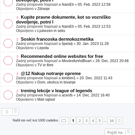
dovoljenje, potni l
a
v
Zadnji prispevek Napisal/-a
NaniEli
«
05. Feb. 2023 12:58
v
e
Objavljeno v
Zdravje
e
o
b
N
Kupite pravne dokumente, kot so vozniško
j
o
dovoljenje, potni l
a
v
Zadnji prispevek Napisal/-a
NaniEli
«
05. Feb. 2023 12:53
v
e
Objavljeno v
Ljubezen in seks
e
o
b
N
Soskin francoska dermokozmetika
j
o
Zadnji prispevek Napisal/-a
špelalj
«
30. Jan. 2023 11:28
a
v
Objavljeno v
Lepota
v
e
e
o
N
Recommended online websites for free
b
o
Zadnji prispevek Napisal/-a
MoviesfunhdBoari
«
28. Dec. 2022 20:48
j
v
Objavljeno v
TV in filmi
a
e
v
o
N
@12 Nakup notranje opreme
e
b
o
Zadnji prispevek Napisal/-a
kimbim1
«
20. Dec. 2022 11:43
j
v
Objavljeno v
Dom, okolica in bivanje
a
e
v
o
N
trening lekcije v league of legends
e
b
o
Zadnji prispevek Napisal/-a
aceofs
«
14. Dec. 2022 16:40
j
v
Objavljeno v
Mali oglasi
a
e
v
o
e
b
j
a
Stran
1
od
34
1
2
3
4
5
34
Nasle
Našli ste več kot 1000 zadetka
…
v
e
Pojdi na