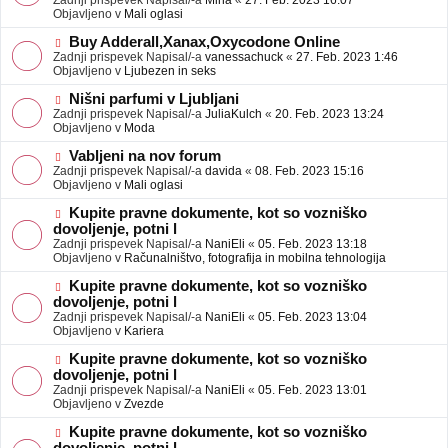
Zadnji prispevek Napisal/-a
Mina
«
27. Feb. 2023 16:07
a
e
Objavljeno v
Mali oglasi
v
o
e
b
N
Buy Adderall,Xanax,Oxycodone Online
j
o
Zadnji prispevek Napisal/-a
vanessachuck
«
27. Feb. 2023 1:46
a
v
Objavljeno v
Ljubezen in seks
v
e
e
o
N
Nišni parfumi v Ljubljani
b
o
Zadnji prispevek Napisal/-a
JuliaKulch
«
20. Feb. 2023 13:24
j
v
Objavljeno v
Moda
a
e
v
o
N
Vabljeni na nov forum
e
b
o
Zadnji prispevek Napisal/-a
davida
«
08. Feb. 2023 15:16
j
v
Objavljeno v
Mali oglasi
a
e
v
o
N
Kupite pravne dokumente, kot so vozniško
e
b
o
dovoljenje, potni l
j
v
Zadnji prispevek Napisal/-a
NaniEli
«
05. Feb. 2023 13:18
a
e
Objavljeno v
Računalništvo, fotografija in mobilna tehnologija
v
o
e
b
N
Kupite pravne dokumente, kot so vozniško
j
o
dovoljenje, potni l
a
v
Zadnji prispevek Napisal/-a
NaniEli
«
05. Feb. 2023 13:04
v
e
Objavljeno v
Kariera
e
o
b
N
Kupite pravne dokumente, kot so vozniško
j
o
dovoljenje, potni l
a
v
Zadnji prispevek Napisal/-a
NaniEli
«
05. Feb. 2023 13:01
v
e
Objavljeno v
Zvezde
e
o
b
N
Kupite pravne dokumente, kot so vozniško
j
o