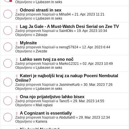
j
v
Objavljeno v
Ljubezen in seks
a
e
v
o
N
Odnosi strasti in sex
e
b
o
Zadnji prispevek Napisal/-a
Miha94
«
21. Apr. 2023 11:21
j
v
Objavljeno v
Ljubezen in seks
a
e
v
o
N
Lag Ja Gale - A Must-Watch Desi Serial on Zee TV
e
b
o
Zadnji prispevek Napisal/-a
SaintOtis
«
19. Apr. 2023 10:34
j
v
Objavljeno v
Zdravje
a
e
v
o
N
MyInsite
e
b
o
Zadnji prispevek Napisal/-a
nerog57924
«
12. Apr. 2023 6:44
j
v
Objavljeno v
Zvezde
a
e
v
o
N
Lahko sem tvoj za eno noč
e
b
o
Zadnji prispevek Napisal/-a
Marko12321
«
02. Apr. 2023 10:49
j
v
Objavljeno v
Ljubezen in seks
a
e
v
o
N
Kateri je najboljši kraj za nakup Poceni Nembutal
e
b
o
Online?
j
v
Zadnji prispevek Napisal/-a
JasmineKurb
«
30. Mar. 2023 7:26
a
e
Objavljeno v
Ljubezen in seks
v
o
e
b
N
Ona njo prijateljstvo lahko bisex
j
o
Zadnji prispevek Napisal/-a
Tanci5
«
29. Mar. 2023 14:55
a
v
Objavljeno v
Mali oglasi
v
e
e
o
N
A Cognizant is essentially
b
o
Zadnji prispevek Napisal/-a
Abdullah0
«
29. Mar. 2023 12:34
j
v
Objavljeno v
Kariera
a
e
v
o