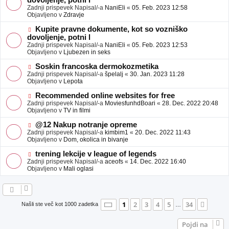
dovoljenje, potni l
a
v
Zadnji prispevek Napisal/-a
NaniEli
«
05. Feb. 2023 12:58
v
e
Objavljeno v
Zdravje
e
o
b
N
Kupite pravne dokumente, kot so vozniško
j
o
dovoljenje, potni l
a
v
Zadnji prispevek Napisal/-a
NaniEli
«
05. Feb. 2023 12:53
v
e
Objavljeno v
Ljubezen in seks
e
o
b
N
Soskin francoska dermokozmetika
j
o
Zadnji prispevek Napisal/-a
špelalj
«
30. Jan. 2023 11:28
a
v
Objavljeno v
Lepota
v
e
e
o
N
Recommended online websites for free
b
o
Zadnji prispevek Napisal/-a
MoviesfunhdBoari
«
28. Dec. 2022 20:48
j
v
Objavljeno v
TV in filmi
a
e
v
o
N
@12 Nakup notranje opreme
e
b
o
Zadnji prispevek Napisal/-a
kimbim1
«
20. Dec. 2022 11:43
j
v
Objavljeno v
Dom, okolica in bivanje
a
e
v
o
N
trening lekcije v league of legends
e
b
o
Zadnji prispevek Napisal/-a
aceofs
«
14. Dec. 2022 16:40
j
v
Objavljeno v
Mali oglasi
a
e
v
o
e
b
j
a
Stran
1
od
34
1
2
3
4
5
34
Nasle
Našli ste več kot 1000 zadetka
…
v
e
Pojdi na