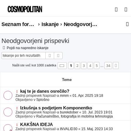
I
s
Seznam forumov
Iskanje
Neodgovorjeni prispevki
k
a
Neodgovorjeni prispevki
n
j
Pojdi na napredno iskanje
Iskanje
Napredno iskanje
e
Stran
1
od
34
1
2
3
4
5
34
Nasle
Našli ste več kot 1000 zadetka
…
Teme
N
kaj te je danes osrečilo?
o
Zadnji prispevek Napisal/-a
mmm
«
01. Apr. 2025 19:18
v
Objavljeno v
Splošno
e
o
N
Izkušnja s podjetjem Komponentko
b
o
Zadnji prispevek Napisal/-a
burekdober
«
10. Jul. 2023 19:01
j
v
Objavljeno v
Računalništvo, fotografija in mobilna tehnologija
a
e
v
o
N
KAKŠNA IDEJA
e
b
o
Zadnji prispevek Napisal/-a
INVALID30
«
15. Maj. 2023 14:33