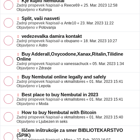
N
Kje kupiti Nembutal
e
b
o
Zadnji prispevek Napisal/-a
Reece69
«
25. Mar. 2023 12:58
j
v
Objavljeno v
Kuhinja
a
e
v
o
N
Split, vaši nasveti
e
b
o
Zadnji prispevek Napisal/-a
Ante10
«
23. Mar. 2023 11:22
j
v
Objavljeno v
Potovanja
a
e
v
o
N
vedezevalka damira kontakt
e
b
o
Zadnji prispevek Napisal/-a
obupano
«
18. Mar. 2023 10:27
j
v
Objavljeno v
Astro
a
e
v
o
N
Buy Adderall,Oxycodone,Xanax,Ritalin,Tilidine
e
b
o
Online
j
v
Zadnji prispevek Napisal/-a
vanessachuck
«
05. Mar. 2023 1:34
a
e
Objavljeno v
Zdravje
v
o
e
b
N
Buy Nembutal online legally and safely
j
o
Zadnji prispevek Napisal/-a
vkmallstores
«
01. Mar. 2023 15:41
a
v
Objavljeno v
Lepota
v
e
e
o
N
Best place to buy Nembutal in 2023
b
o
Zadnji prispevek Napisal/-a
vkmallstores
«
01. Mar. 2023 15:41
j
v
Objavljeno v
Moda
a
e
v
o
N
How to buy Nembutal with Bitcoin
e
b
o
Zadnji prispevek Napisal/-a
vkmallstores
«
01. Mar. 2023 15:40
j
v
Objavljeno v
Ljubezen in seks
a
e
v
o
N
Iščem inštrukcije za smer BIBLIOTEKARSTVO
e
b
o
(ŠPIK)
j
v