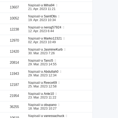
Napisal/-a
Miha94
13607
21. Apr. 2023 11:21
Napisal/-a
SaintOtis
10052
19. Apr. 2023 10:34
Napisal/-a
nerog57924
12238
12. Apr. 2023 6:44
Napisal/-a
Marko12321
12970
02. Apr. 2023 10:49
Napisal/-a
JasmineKurb
12420
30. Mar. 2023 7:26
Napisal/-a
Tanci5
20814
29. Mar. 2023 14:55
Napisal/-a
Abdullah0
11943
29. Mar. 2023 12:34
Napisal/-a
Reece69
12187
25. Mar. 2023 12:58
Napisal/-a
Ante10
21954
23. Mar. 2023 11:22
Napisal/-a
obupano
36255
18. Mar. 2023 10:27
Napisal/-a
vanessachuck
10619