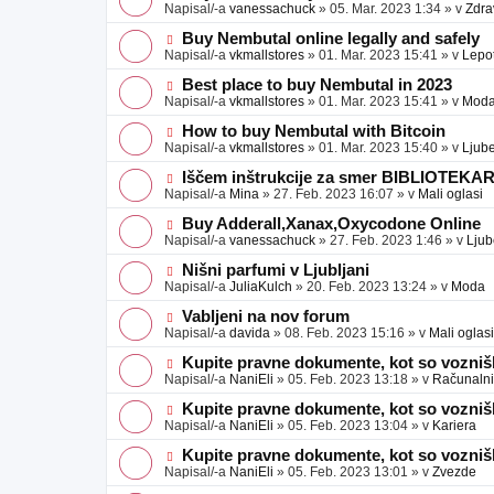
a
o
o
Napisal/-a
vanessachuck
»
05. Mar. 2023 1:34
» v
Zdra
v
b
v
e
j
e
N
Buy Nembutal online legally and safely
a
o
o
Napisal/-a
vkmallstores
»
01. Mar. 2023 15:41
» v
Lepo
v
b
v
e
j
e
N
Best place to buy Nembutal in 2023
a
o
o
Napisal/-a
vkmallstores
»
01. Mar. 2023 15:41
» v
Mod
v
b
v
e
j
e
N
How to buy Nembutal with Bitcoin
a
o
o
Napisal/-a
vkmallstores
»
01. Mar. 2023 15:40
» v
Ljube
v
b
v
e
j
e
N
Iščem inštrukcije za smer BIBLIOTEKA
a
o
o
Napisal/-a
Mina
»
27. Feb. 2023 16:07
» v
Mali oglasi
v
b
v
e
j
e
N
Buy Adderall,Xanax,Oxycodone Online
a
o
o
Napisal/-a
vanessachuck
»
27. Feb. 2023 1:46
» v
Ljub
v
b
v
e
j
e
N
Nišni parfumi v Ljubljani
a
o
o
Napisal/-a
JuliaKulch
»
20. Feb. 2023 13:24
» v
Moda
v
b
v
e
j
e
N
Vabljeni na nov forum
a
o
o
Napisal/-a
davida
»
08. Feb. 2023 15:16
» v
Mali oglasi
v
b
v
e
j
e
N
Kupite pravne dokumente, kot so voznišk
a
o
o
Napisal/-a
NaniEli
»
05. Feb. 2023 13:18
» v
Računalniš
v
b
v
e
j
e
N
Kupite pravne dokumente, kot so voznišk
a
o
o
Napisal/-a
NaniEli
»
05. Feb. 2023 13:04
» v
Kariera
v
b
v
e
j
e
N
Kupite pravne dokumente, kot so voznišk
a
o
o
Napisal/-a
NaniEli
»
05. Feb. 2023 13:01
» v
Zvezde
v
b
v