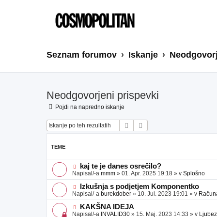
Seznam forumov
Iskanje
Neodgovorj
Neodgovorjeni prispevki
Pojdi na napredno iskanje
Iskanje
Napredno iskanje
TEME
N
kaj te je danes osrečilo?
o
Napisal/-a
mmm
»
01. Apr. 2025 19:18
» v
Splošno
v
e
N
Izkušnja s podjetjem Komponentko
o
o
Napisal/-a
burekdober
»
10. Jul. 2023 19:01
» v
Računal
b
v
j
e
N
KAKŠNA IDEJA
a
o
o
Napisal/-a
INVALID30
»
15. Maj. 2023 14:33
» v
Ljubez