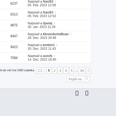
Napisal/-a
NaniEli
6237
05. Feb. 2023 12:58
Napisal/-a
NaniEli
6313
05. Feb. 2023 12:53
Napisal/-a
špelalj
9875
30. Jan. 2023 11:28
Napisal/-a
MoviesfunhdBoari
9447
28. Dec. 2022 20:48
Napisal/-a
kimbim1
9423
20. Dec. 2022 11:43
Napisal/-a
aceofs
7084
14. Dec. 2022 16:40
Stran
1
od
34
1
2
3
4
5
34
Naslednja
li ste več kot 1000 zadetka
…
Pojdi na