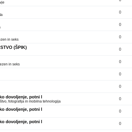
vje
0
ta
0
a
0
zen in seks
RSTVO (ŠPIK)
0
0
ezen in seks
0
0
o dovoljenje, potni l
0
tvo, fotografija in mobilna tehnologija
o dovoljenje, potni l
0
o dovoljenje, potni l
0