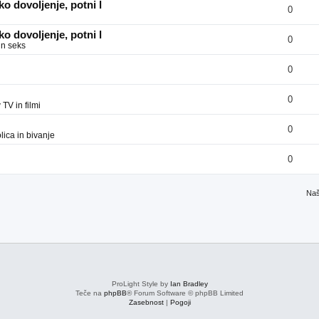
o dovoljenje, potni l
0
o dovoljenje, potni l
0
in seks
0
0
v
TV in filmi
0
ica in bivanje
0
Naš
ProLight Style by
Ian Bradley
Teče na
phpBB
® Forum Software © phpBB Limited
Zasebnost
|
Pogoji