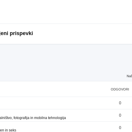
eni prispevki
Naš
ODGOVORI
0
0
ništvo, fotografija in mobilna tehnologija
0
en in seks