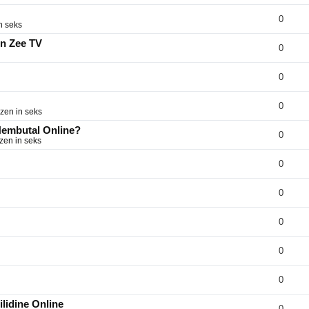
0
n seks
on Zee TV
0
0
0
zen in seks
 Nembutal Online?
0
zen in seks
0
0
0
0
0
lidine Online
0