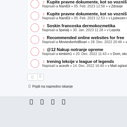
e
j
e
N
Kupite pravne dokumente, kot so voznišk
a
o
o
Napisal/-a
NaniEli
»
05. Feb. 2023 12:58
» v
Zdravje
v
b
v
e
j
e
N
Kupite pravne dokumente, kot so voznišk
a
o
o
Napisal/-a
NaniEli
»
05. Feb. 2023 12:53
» v
Ljubezen 
v
b
v
e
j
e
N
Soskin francoska dermokozmetika
a
o
o
Napisal/-a
špelalj
»
30. Jan. 2023 11:28
» v
Lepota
v
b
v
e
j
e
N
Recommended online websites for free
a
o
o
Napisal/-a
MoviesfunhdBoari
»
28. Dec. 2022 20:48
» 
v
b
v
e
j
e
N
@12 Nakup notranje opreme
a
o
o
Napisal/-a
kimbim1
»
20. Dec. 2022 11:43
» v
Dom, okol
v
b
v
e
j
e
N
trening lekcije v league of legends
a
o
o
Napisal/-a
aceofs
»
14. Dec. 2022 16:40
» v
Mali oglasi
v
b
v
e
j
e
a
o
v
b
e
j
Pojdi na napredno iskanje
a
v
e