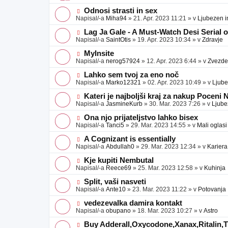
v
b
v
e
j
e
N
Odnosi strasti in sex
a
o
o
Napisal/-a
Miha94
»
21. Apr. 2023 11:21
» v
Ljubezen i
v
b
v
e
j
e
N
Lag Ja Gale - A Must-Watch Desi Serial 
a
o
o
Napisal/-a
SaintOtis
»
19. Apr. 2023 10:34
» v
Zdravje
v
b
v
e
j
e
N
MyInsite
a
o
o
Napisal/-a
nerog57924
»
12. Apr. 2023 6:44
» v
Zvezde
v
b
v
e
j
e
N
Lahko sem tvoj za eno noč
a
o
o
Napisal/-a
Marko12321
»
02. Apr. 2023 10:49
» v
Ljube
v
b
v
e
j
e
N
Kateri je najboljši kraj za nakup Poceni
a
o
o
Napisal/-a
JasmineKurb
»
30. Mar. 2023 7:26
» v
Ljube
v
b
v
e
j
e
N
Ona njo prijateljstvo lahko bisex
a
o
o
Napisal/-a
Tanci5
»
29. Mar. 2023 14:55
» v
Mali oglasi
v
b
v
e
j
e
N
A Cognizant is essentially
a
o
o
Napisal/-a
Abdullah0
»
29. Mar. 2023 12:34
» v
Kariera
v
b
v
e
j
e
N
Kje kupiti Nembutal
a
o
o
Napisal/-a
Reece69
»
25. Mar. 2023 12:58
» v
Kuhinja
v
b
v
e
j
e
N
Split, vaši nasveti
a
o
o
Napisal/-a
Ante10
»
23. Mar. 2023 11:22
» v
Potovanja
v
b
v
e
j
e
N
vedezevalka damira kontakt
a
o
o
Napisal/-a
obupano
»
18. Mar. 2023 10:27
» v
Astro
v
b
v
e
j
e
N
Buy Adderall,Oxycodone,Xanax,Ritalin,Ti