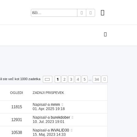
Iskanje
Napredno iskanje
Stran
1
od
34
1
2
3
4
5
34
Naslednja
li ste več kot 1000 zadetka
…
OGLEDI
ZADNJI PRISPEVEK
Napisal/-a
mmm
11815
01. Apr. 2025 19:18
Napisal/-a
burekdober
12931
10. Jul. 2023 19:01
Napisal/-a
INVALID30
10538
15. Maj. 2023 14:33