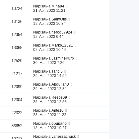
Napisal/-a
Miha94
13724
21. Apr. 2023 11:21
Napisal/-a
SaintOtis
10136
19. Apr. 2023 10:34
Napisal/-a
nerog57924
12354
12. Apr. 2023 6:44
Napisal/-a
Marko12321
13065
02. Apr. 2023 10:49
Napisal/-a
JasmineKurb
12529
30. Mar. 2023 7:26
Napisal/-a
Tanci5
21217
29. Mar. 2023 14:55
Napisal/-a
Abdullah0
12099
29. Mar. 2023 12:34
Napisal/-a
Reece69
12304
25. Mar. 2023 12:58
Napisal/-a
Ante10
22322
23. Mar. 2023 11:22
Napisal/-a
obupano
36652
18. Mar. 2023 10:27
Napisal/-a
vanessachuck
10717