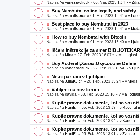
a
o
o
Napisal/-a
vanessachuck
»
05. Mar. 2023 1:34
» v
Zdra
v
b
v
e
j
e
N
Buy Nembutal online legally and safely
a
o
o
Napisal/-a
vkmallstores
»
01. Mar. 2023 15:41
» v
Lepo
v
b
v
e
j
e
N
Best place to buy Nembutal in 2023
a
o
o
Napisal/-a
vkmallstores
»
01. Mar. 2023 15:41
» v
Mod
v
b
v
e
j
e
N
How to buy Nembutal with Bitcoin
a
o
o
Napisal/-a
vkmallstores
»
01. Mar. 2023 15:40
» v
Ljube
v
b
v
e
j
e
N
Iščem inštrukcije za smer BIBLIOTEKA
a
o
o
Napisal/-a
Mina
»
27. Feb. 2023 16:07
» v
Mali oglasi
v
b
v
e
j
e
N
Buy Adderall,Xanax,Oxycodone Online
a
o
o
Napisal/-a
vanessachuck
»
27. Feb. 2023 1:46
» v
Ljub
v
b
v
e
j
e
N
Nišni parfumi v Ljubljani
a
o
o
Napisal/-a
JuliaKulch
»
20. Feb. 2023 13:24
» v
Moda
v
b
v
e
j
e
N
Vabljeni na nov forum
a
o
o
Napisal/-a
davida
»
08. Feb. 2023 15:16
» v
Mali oglasi
v
b
v
e
j
e
N
Kupite pravne dokumente, kot so voznišk
a
o
o
Napisal/-a
NaniEli
»
05. Feb. 2023 13:18
» v
Računalniš
v
b
v
e
j
e
N
Kupite pravne dokumente, kot so voznišk
a
o
o
Napisal/-a
NaniEli
»
05. Feb. 2023 13:04
» v
Kariera
v
b
v
e
j
e
N
Kupite pravne dokumente, kot so voznišk
a
o
o
Napisal/-a
NaniEli
»
05. Feb. 2023 13:01
» v
Zvezde
v
b
v