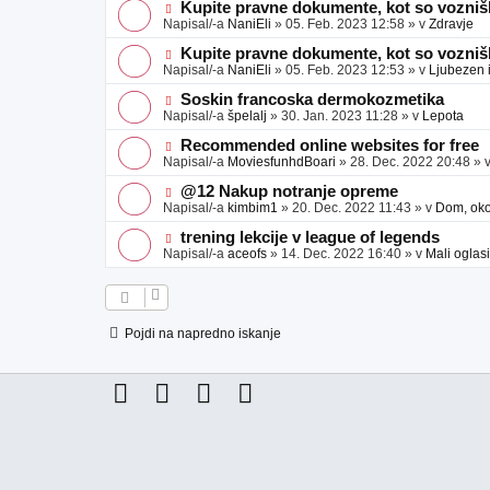
e
j
e
N
Kupite pravne dokumente, kot so voznišk
a
o
o
Napisal/-a
NaniEli
»
05. Feb. 2023 12:58
» v
Zdravje
v
b
v
e
j
e
N
Kupite pravne dokumente, kot so voznišk
a
o
o
Napisal/-a
NaniEli
»
05. Feb. 2023 12:53
» v
Ljubezen 
v
b
v
e
j
e
N
Soskin francoska dermokozmetika
a
o
o
Napisal/-a
špelalj
»
30. Jan. 2023 11:28
» v
Lepota
v
b
v
e
j
e
N
Recommended online websites for free
a
o
o
Napisal/-a
MoviesfunhdBoari
»
28. Dec. 2022 20:48
» 
v
b
v
e
j
e
N
@12 Nakup notranje opreme
a
o
o
Napisal/-a
kimbim1
»
20. Dec. 2022 11:43
» v
Dom, okol
v
b
v
e
j
e
N
trening lekcije v league of legends
a
o
o
Napisal/-a
aceofs
»
14. Dec. 2022 16:40
» v
Mali oglasi
v
b
v
e
j
e
a
o
v
b
e
j
Pojdi na napredno iskanje
a
v
e