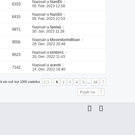
Napisal/-a
NaniEli
6333
05. Feb. 2023 12:58
Napisal/-a
NaniEli
6415
05. Feb. 2023 12:53
Napisal/-a
špelalj
9971
30. Jan. 2023 11:28
Napisal/-a
MoviesfunhdBoari
9556
28. Dec. 2022 20:48
Napisal/-a
kimbim1
9523
20. Dec. 2022 11:43
Napisal/-a
aceofs
7142
14. Dec. 2022 16:40
Stran
1
od
34
1
2
3
4
5
34
Naslednja
li ste več kot 1000 zadetka
…
Pojdi na