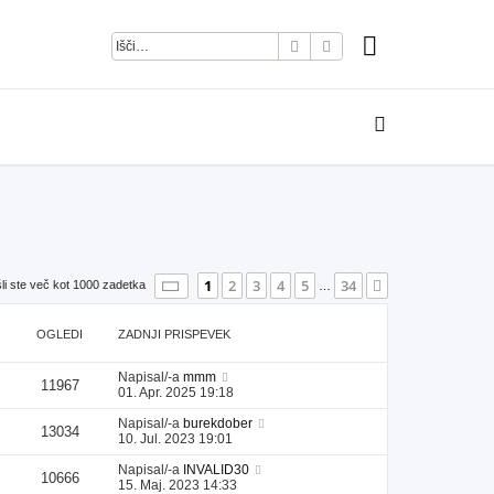
Iskanje
Napredno iskanje
Stran
1
od
34
1
2
3
4
5
34
Naslednja
li ste več kot 1000 zadetka
…
OGLEDI
ZADNJI PRISPEVEK
Napisal/-a
mmm
11967
01. Apr. 2025 19:18
Napisal/-a
burekdober
13034
10. Jul. 2023 19:01
Napisal/-a
INVALID30
10666
15. Maj. 2023 14:33