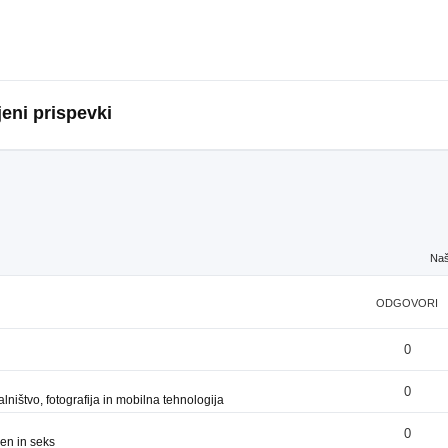
eni prispevki
Naš
ODGOVORI
0
0
ništvo, fotografija in mobilna tehnologija
0
en in seks