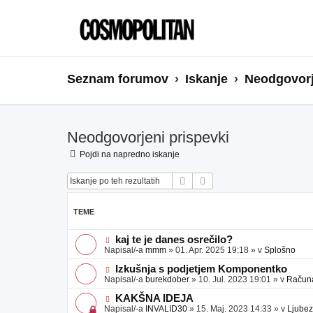
Seznam forumov
Iskanje
Neodgovorj
Neodgovorjeni prispevki
Pojdi na napredno iskanje
Iskanje
Napredno iskanje
TEME
N
kaj te je danes osrečilo?
o
Napisal/-a
mmm
»
01. Apr. 2025 19:18
» v
Splošno
v
e
N
Izkušnja s podjetjem Komponentko
o
o
Napisal/-a
burekdober
»
10. Jul. 2023 19:01
» v
Računal
b
v
j
e
N
KAKŠNA IDEJA
a
o
o
Napisal/-a
INVALID30
»
15. Maj. 2023 14:33
» v
Ljubez