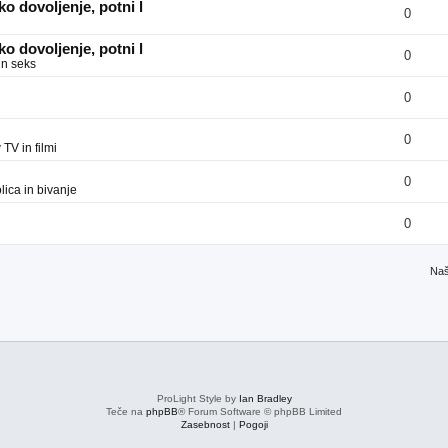
o dovoljenje, potni l
0
o dovoljenje, potni l
0
in seks
0
0
v
TV in filmi
0
ica in bivanje
0
Naš
ProLight Style by
Ian Bradley
Teče na
phpBB
® Forum Software © phpBB Limited
Zasebnost
|
Pogoji