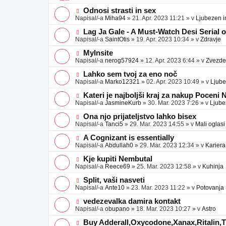
v
b
v
e
j
e
N
Odnosi strasti in sex
a
o
o
Napisal/-a
Miha94
»
21. Apr. 2023 11:21
» v
Ljubezen i
v
b
v
e
j
e
N
Lag Ja Gale - A Must-Watch Desi Serial 
a
o
o
Napisal/-a
SaintOtis
»
19. Apr. 2023 10:34
» v
Zdravje
v
b
v
e
j
e
N
MyInsite
a
o
o
Napisal/-a
nerog57924
»
12. Apr. 2023 6:44
» v
Zvezde
v
b
v
e
j
e
N
Lahko sem tvoj za eno noč
a
o
o
Napisal/-a
Marko12321
»
02. Apr. 2023 10:49
» v
Ljube
v
b
v
e
j
e
N
Kateri je najboljši kraj za nakup Poceni
a
o
o
Napisal/-a
JasmineKurb
»
30. Mar. 2023 7:26
» v
Ljube
v
b
v
e
j
e
N
Ona njo prijateljstvo lahko bisex
a
o
o
Napisal/-a
Tanci5
»
29. Mar. 2023 14:55
» v
Mali oglasi
v
b
v
e
j
e
N
A Cognizant is essentially
a
o
o
Napisal/-a
Abdullah0
»
29. Mar. 2023 12:34
» v
Kariera
v
b
v
e
j
e
N
Kje kupiti Nembutal
a
o
o
Napisal/-a
Reece69
»
25. Mar. 2023 12:58
» v
Kuhinja
v
b
v
e
j
e
N
Split, vaši nasveti
a
o
o
Napisal/-a
Ante10
»
23. Mar. 2023 11:22
» v
Potovanja
v
b
v
e
j
e
N
vedezevalka damira kontakt
a
o
o
Napisal/-a
obupano
»
18. Mar. 2023 10:27
» v
Astro
v
b
v
e
j
e
N
Buy Adderall,Oxycodone,Xanax,Ritalin,Ti