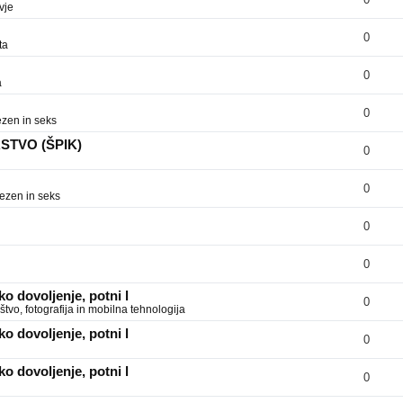
vje
0
ta
0
a
0
zen in seks
RSTVO (ŠPIK)
0
0
ezen in seks
0
0
o dovoljenje, potni l
0
tvo, fotografija in mobilna tehnologija
o dovoljenje, potni l
0
o dovoljenje, potni l
0