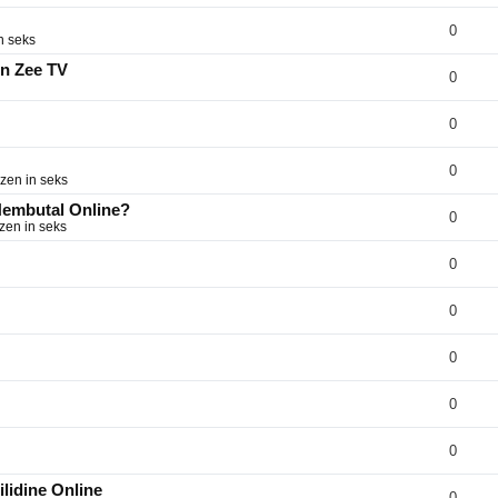
0
n seks
on Zee TV
0
0
0
zen in seks
 Nembutal Online?
0
zen in seks
0
0
0
0
0
lidine Online
0