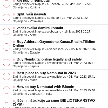
N
Kje kupiti Nembutal
e
b
o
Zadnji prispevek Napisal/-a
Reece69
«
25. Mar. 2023 12:58
j
v
Objavljeno v
Kuhinja
a
e
v
o
N
Split, vaši nasveti
e
b
o
Zadnji prispevek Napisal/-a
Ante10
«
23. Mar. 2023 11:22
j
v
Objavljeno v
Potovanja
a
e
v
o
N
vedezevalka damira kontakt
e
b
o
Zadnji prispevek Napisal/-a
obupano
«
18. Mar. 2023 10:27
j
v
Objavljeno v
Astro
a
e
v
o
N
Buy Adderall,Oxycodone,Xanax,Ritalin,Tilidine
e
b
o
Online
j
v
Zadnji prispevek Napisal/-a
vanessachuck
«
05. Mar. 2023 1:34
a
e
Objavljeno v
Zdravje
v
o
e
b
N
Buy Nembutal online legally and safely
j
o
Zadnji prispevek Napisal/-a
vkmallstores
«
01. Mar. 2023 15:41
a
v
Objavljeno v
Lepota
v
e
e
o
N
Best place to buy Nembutal in 2023
b
o
Zadnji prispevek Napisal/-a
vkmallstores
«
01. Mar. 2023 15:41
j
v
Objavljeno v
Moda
a
e
v
o
N
How to buy Nembutal with Bitcoin
e
b
o
Zadnji prispevek Napisal/-a
vkmallstores
«
01. Mar. 2023 15:40
j
v
Objavljeno v
Ljubezen in seks
a
e
v
o
N
Iščem inštrukcije za smer BIBLIOTEKARSTVO
e
b
o
(ŠPIK)
j
v