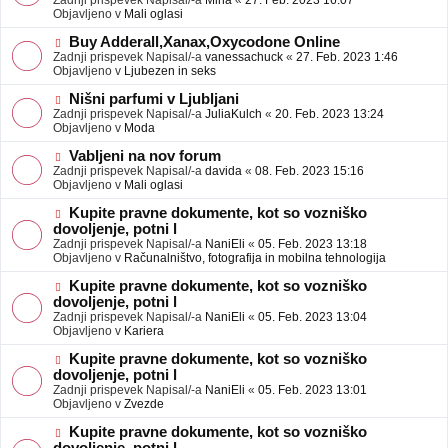
Zadnji prispevek Napisal/-a
Mina
«
27. Feb. 2023 16:07
a
e
Objavljeno v
Mali oglasi
v
o
e
b
N
Buy Adderall,Xanax,Oxycodone Online
j
o
Zadnji prispevek Napisal/-a
vanessachuck
«
27. Feb. 2023 1:46
a
v
Objavljeno v
Ljubezen in seks
v
e
e
o
N
Nišni parfumi v Ljubljani
b
o
Zadnji prispevek Napisal/-a
JuliaKulch
«
20. Feb. 2023 13:24
j
v
Objavljeno v
Moda
a
e
v
o
N
Vabljeni na nov forum
e
b
o
Zadnji prispevek Napisal/-a
davida
«
08. Feb. 2023 15:16
j
v
Objavljeno v
Mali oglasi
a
e
v
o
N
Kupite pravne dokumente, kot so vozniško
e
b
o
dovoljenje, potni l
j
v
Zadnji prispevek Napisal/-a
NaniEli
«
05. Feb. 2023 13:18
a
e
Objavljeno v
Računalništvo, fotografija in mobilna tehnologija
v
o
e
b
N
Kupite pravne dokumente, kot so vozniško
j
o
dovoljenje, potni l
a
v
Zadnji prispevek Napisal/-a
NaniEli
«
05. Feb. 2023 13:04
v
e
Objavljeno v
Kariera
e
o
b
N
Kupite pravne dokumente, kot so vozniško
j
o
dovoljenje, potni l
a
v
Zadnji prispevek Napisal/-a
NaniEli
«
05. Feb. 2023 13:01
v
e
Objavljeno v
Zvezde
e
o
b
N
Kupite pravne dokumente, kot so vozniško
j
o