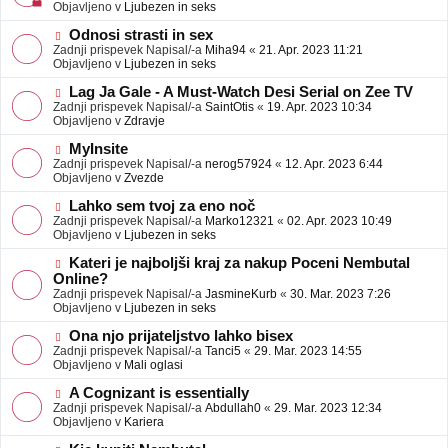
j
v
Objavljeno v
Ljubezen in seks
a
e
v
o
N
Odnosi strasti in sex
e
b
o
Zadnji prispevek Napisal/-a
Miha94
«
21. Apr. 2023 11:21
j
v
Objavljeno v
Ljubezen in seks
a
e
v
o
N
Lag Ja Gale - A Must-Watch Desi Serial on Zee TV
e
b
o
Zadnji prispevek Napisal/-a
SaintOtis
«
19. Apr. 2023 10:34
j
v
Objavljeno v
Zdravje
a
e
v
o
N
MyInsite
e
b
o
Zadnji prispevek Napisal/-a
nerog57924
«
12. Apr. 2023 6:44
j
v
Objavljeno v
Zvezde
a
e
v
o
N
Lahko sem tvoj za eno noč
e
b
o
Zadnji prispevek Napisal/-a
Marko12321
«
02. Apr. 2023 10:49
j
v
Objavljeno v
Ljubezen in seks
a
e
v
o
N
Kateri je najboljši kraj za nakup Poceni Nembutal
e
b
o
Online?
j
v
Zadnji prispevek Napisal/-a
JasmineKurb
«
30. Mar. 2023 7:26
a
e
Objavljeno v
Ljubezen in seks
v
o
e
b
N
Ona njo prijateljstvo lahko bisex
j
o
Zadnji prispevek Napisal/-a
Tanci5
«
29. Mar. 2023 14:55
a
v
Objavljeno v
Mali oglasi
v
e
e
o
N
A Cognizant is essentially
b
o
Zadnji prispevek Napisal/-a
Abdullah0
«
29. Mar. 2023 12:34
j
v
Objavljeno v
Kariera
a
e
v
o