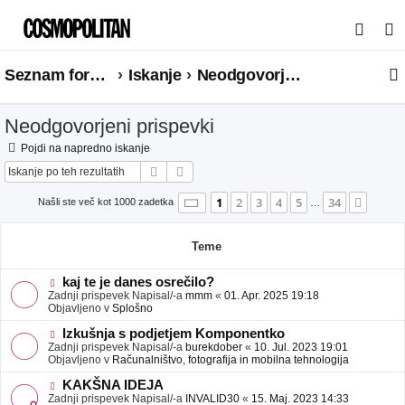
I
s
Seznam forumov
Iskanje
Neodgovorjeni prispevki
k
a
Neodgovorjeni prispevki
n
j
Pojdi na napredno iskanje
Iskanje
Napredno iskanje
e
Stran
1
od
34
1
2
3
4
5
34
Nasle
Našli ste več kot 1000 zadetka
…
Teme
N
kaj te je danes osrečilo?
o
Zadnji prispevek Napisal/-a
mmm
«
01. Apr. 2025 19:18
v
Objavljeno v
Splošno
e
o
N
Izkušnja s podjetjem Komponentko
b
o
Zadnji prispevek Napisal/-a
burekdober
«
10. Jul. 2023 19:01
j
v
Objavljeno v
Računalništvo, fotografija in mobilna tehnologija
a
e
v
o
N
KAKŠNA IDEJA
e
b
o
Zadnji prispevek Napisal/-a
INVALID30
«
15. Maj. 2023 14:33