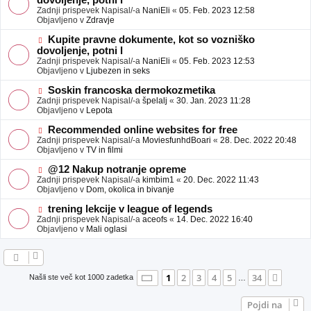
dovoljenje, potni l
a
v
Zadnji prispevek Napisal/-a
NaniEli
«
05. Feb. 2023 12:58
v
e
Objavljeno v
Zdravje
e
o
b
N
Kupite pravne dokumente, kot so vozniško
j
o
dovoljenje, potni l
a
v
Zadnji prispevek Napisal/-a
NaniEli
«
05. Feb. 2023 12:53
v
e
Objavljeno v
Ljubezen in seks
e
o
b
N
Soskin francoska dermokozmetika
j
o
Zadnji prispevek Napisal/-a
špelalj
«
30. Jan. 2023 11:28
a
v
Objavljeno v
Lepota
v
e
e
o
N
Recommended online websites for free
b
o
Zadnji prispevek Napisal/-a
MoviesfunhdBoari
«
28. Dec. 2022 20:48
j
v
Objavljeno v
TV in filmi
a
e
v
o
N
@12 Nakup notranje opreme
e
b
o
Zadnji prispevek Napisal/-a
kimbim1
«
20. Dec. 2022 11:43
j
v
Objavljeno v
Dom, okolica in bivanje
a
e
v
o
N
trening lekcije v league of legends
e
b
o
Zadnji prispevek Napisal/-a
aceofs
«
14. Dec. 2022 16:40
j
v
Objavljeno v
Mali oglasi
a
e
v
o
e
b
j
a
Stran
1
od
34
1
2
3
4
5
34
Nasle
Našli ste več kot 1000 zadetka
…
v
e
Pojdi na