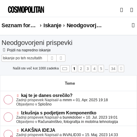
I
s
Seznam forumov
Iskanje
Neodgovorjeni prispevki
k
a
Neodgovorjeni prispevki
n
j
Pojdi na napredno iskanje
Iskanje
Napredno iskanje
e
Stran
1
od
34
1
2
3
4
5
34
Nasle
Našli ste več kot 1000 zadetka
…
Teme
N
kaj te je danes osrečilo?
o
Zadnji prispevek Napisal/-a
mmm
«
01. Apr. 2025 19:18
v
Objavljeno v
Splošno
e
o
N
Izkušnja s podjetjem Komponentko
b
o
Zadnji prispevek Napisal/-a
burekdober
«
10. Jul. 2023 19:01
j
v
Objavljeno v
Računalništvo, fotografija in mobilna tehnologija
a
e
v
o
N
KAKŠNA IDEJA
e
b
o
Zadnji prispevek Napisal/-a
INVALID30
«
15. Maj. 2023 14:33