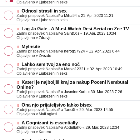
j
v
Objavljeno v
Ljubezen in seks
a
e
v
o
N
Odnosi strasti in sex
e
b
o
Zadnji prispevek Napisal/-a
Miha94
«
21. Apr. 2023 11:21
j
v
Objavljeno v
Ljubezen in seks
a
e
v
o
N
Lag Ja Gale - A Must-Watch Desi Serial on Zee TV
e
b
o
Zadnji prispevek Napisal/-a
SaintOtis
«
19. Apr. 2023 10:34
j
v
Objavljeno v
Zdravje
a
e
v
o
N
MyInsite
e
b
o
Zadnji prispevek Napisal/-a
nerog57924
«
12. Apr. 2023 6:44
j
v
Objavljeno v
Zvezde
a
e
v
o
N
Lahko sem tvoj za eno noč
e
b
o
Zadnji prispevek Napisal/-a
Marko12321
«
02. Apr. 2023 10:49
j
v
Objavljeno v
Ljubezen in seks
a
e
v
o
N
Kateri je najboljši kraj za nakup Poceni Nembutal
e
b
o
Online?
j
v
Zadnji prispevek Napisal/-a
JasmineKurb
«
30. Mar. 2023 7:26
a
e
Objavljeno v
Ljubezen in seks
v
o
e
b
N
Ona njo prijateljstvo lahko bisex
j
o
Zadnji prispevek Napisal/-a
Tanci5
«
29. Mar. 2023 14:55
a
v
Objavljeno v
Mali oglasi
v
e
e
o
N
A Cognizant is essentially
b
o
Zadnji prispevek Napisal/-a
Abdullah0
«
29. Mar. 2023 12:34
j
v
Objavljeno v
Kariera
a
e
v
o