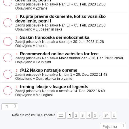
dovoljenje, potni l
a
v
Zadnji prispevek Napisal/-a
NaniEli
«
05. Feb. 2023 12:58
v
e
Objavljeno v
Zdravje
e
o
b
N
Kupite pravne dokumente, kot so vozniško
j
o
dovoljenje, potni l
a
v
Zadnji prispevek Napisal/-a
NaniEli
«
05. Feb. 2023 12:53
v
e
Objavljeno v
Ljubezen in seks
e
o
b
N
Soskin francoska dermokozmetika
j
o
Zadnji prispevek Napisal/-a
špelalj
«
30. Jan. 2023 11:28
a
v
Objavljeno v
Lepota
v
e
e
o
N
Recommended online websites for free
b
o
Zadnji prispevek Napisal/-a
MoviesfunhdBoari
«
28. Dec. 2022 20:48
j
v
Objavljeno v
TV in filmi
a
e
v
o
N
@12 Nakup notranje opreme
e
b
o
Zadnji prispevek Napisal/-a
kimbim1
«
20. Dec. 2022 11:43
j
v
Objavljeno v
Dom, okolica in bivanje
a
e
v
o
N
trening lekcije v league of legends
e
b
o
Zadnji prispevek Napisal/-a
aceofs
«
14. Dec. 2022 16:40
j
v
Objavljeno v
Mali oglasi
a
e
v
o
e
b
j
a
Stran
1
od
34
1
2
3
4
5
34
Nasle
Našli ste več kot 1000 zadetka
…
v
e
Pojdi na