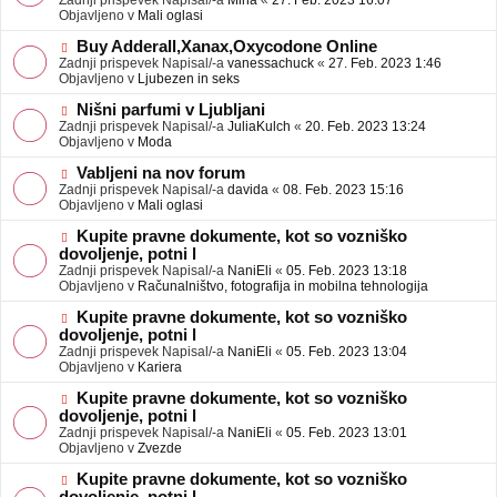
Zadnji prispevek Napisal/-a
Mina
«
27. Feb. 2023 16:07
a
e
Objavljeno v
Mali oglasi
v
o
e
b
N
Buy Adderall,Xanax,Oxycodone Online
j
o
Zadnji prispevek Napisal/-a
vanessachuck
«
27. Feb. 2023 1:46
a
v
Objavljeno v
Ljubezen in seks
v
e
e
o
N
Nišni parfumi v Ljubljani
b
o
Zadnji prispevek Napisal/-a
JuliaKulch
«
20. Feb. 2023 13:24
j
v
Objavljeno v
Moda
a
e
v
o
N
Vabljeni na nov forum
e
b
o
Zadnji prispevek Napisal/-a
davida
«
08. Feb. 2023 15:16
j
v
Objavljeno v
Mali oglasi
a
e
v
o
N
Kupite pravne dokumente, kot so vozniško
e
b
o
dovoljenje, potni l
j
v
Zadnji prispevek Napisal/-a
NaniEli
«
05. Feb. 2023 13:18
a
e
Objavljeno v
Računalništvo, fotografija in mobilna tehnologija
v
o
e
b
N
Kupite pravne dokumente, kot so vozniško
j
o
dovoljenje, potni l
a
v
Zadnji prispevek Napisal/-a
NaniEli
«
05. Feb. 2023 13:04
v
e
Objavljeno v
Kariera
e
o
b
N
Kupite pravne dokumente, kot so vozniško
j
o
dovoljenje, potni l
a
v
Zadnji prispevek Napisal/-a
NaniEli
«
05. Feb. 2023 13:01
v
e
Objavljeno v
Zvezde
e
o
b
N
Kupite pravne dokumente, kot so vozniško
j
o