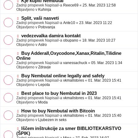
N
Kje kupiti Nembutal
e
b
o
Zadnji prispevek Napisal/-a
Reece69
«
25. Mar. 2023 12:58
j
v
Objavljeno v
Kuhinja
a
e
v
o
N
Split, vaši nasveti
e
b
o
Zadnji prispevek Napisal/-a
Ante10
«
23. Mar. 2023 11:22
j
v
Objavljeno v
Potovanja
a
e
v
o
N
vedezevalka damira kontakt
e
b
o
Zadnji prispevek Napisal/-a
obupano
«
18. Mar. 2023 10:27
j
v
Objavljeno v
Astro
a
e
v
o
N
Buy Adderall,Oxycodone,Xanax,Ritalin,Tilidine
e
b
o
Online
j
v
Zadnji prispevek Napisal/-a
vanessachuck
«
05. Mar. 2023 1:34
a
e
Objavljeno v
Zdravje
v
o
e
b
N
Buy Nembutal online legally and safely
j
o
Zadnji prispevek Napisal/-a
vkmallstores
«
01. Mar. 2023 15:41
a
v
Objavljeno v
Lepota
v
e
e
o
N
Best place to buy Nembutal in 2023
b
o
Zadnji prispevek Napisal/-a
vkmallstores
«
01. Mar. 2023 15:41
j
v
Objavljeno v
Moda
a
e
v
o
N
How to buy Nembutal with Bitcoin
e
b
o
Zadnji prispevek Napisal/-a
vkmallstores
«
01. Mar. 2023 15:40
j
v
Objavljeno v
Ljubezen in seks
a
e
v
o
N
Iščem inštrukcije za smer BIBLIOTEKARSTVO
e
b
o
(ŠPIK)
j
v