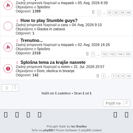
j
o
Zadnji prispevek Napisal/-a
mayaeb
«
05. Avg. 2026 8:39
a
v
Objavljeno v
Splošno
v
e
Odgovori:
1399
1
91
92
93
94
…
e
o
b
N
How to play Stumble guys?
j
o
Zadnji prispevek Napisal/-a
cara
«
04. Avg. 2026 9:10
a
v
Objavljeno v
Glasba in zabava
v
e
Odgovori:
1
e
o
N
Trenutno...
b
o
Zadnji prispevek Napisal/-a
j
mayaeb
«
02. Avg. 2026 16:26
v
Objavljeno v
a
Splošno
e
Odgovori:
v
2318
1
152
153
154
155
…
o
e
b
N
Splošna tema za krajše nasvete
j
o
Zadnji prispevek Napisal/-a
mmm
«
31. Jul. 2026 20:57
a
v
Objavljeno v
Dom, okolica in bivanje
v
e
Odgovori:
142
1
7
8
9
10
…
e
o
b
j
a
Našli ste 6 zadetkov • Stran
1
od
1
v
e
Pojdi na
ProLight Style by
Ian Bradley
Teče na
phpBB
® Forum Software © phpBB Limited