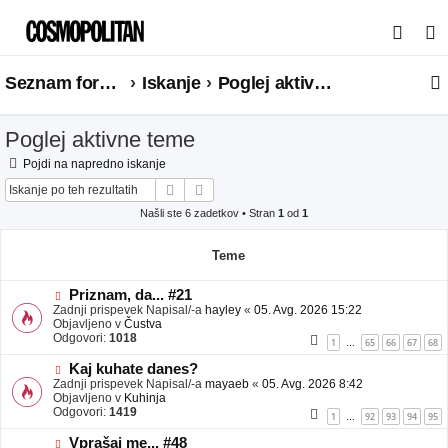
I
s
Seznam forumov
Iskanje
Poglej aktivne teme
k
a
Poglej aktivne teme
n
j
Pojdi na napredno iskanje
Iskanje
Napredno iskanje
e
Našli ste 6 zadetkov • Stran
1
od
1
Teme
N
Priznam, da... #21
o
Zadnji prispevek Napisal/-a
hayley
«
05. Avg. 2026 15:22
v
Objavljeno v
Čustva
e
Odgovori:
1018
1
65
66
67
68
…
o
b
N
Kaj kuhate danes?
j
o
Zadnji prispevek Napisal/-a
mayaeb
«
05. Avg. 2026 8:42
a
v
Objavljeno v
Kuhinja
v
e
Odgovori:
1419
1
92
93
94
95
…
e
o
b
N
Vprašaj me... #48