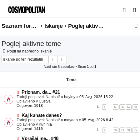
I
s
Seznam forumov
Iskanje
Poglej aktivne teme
k
a
Poglej aktivne teme
n
j
Pojdi na napredno iskanje
Iskanje
Napredno iskanje
e
Našli ste 6 zadetkov • Stran
1
od
1
Teme
N
Priznam, da... #21
o
Zadnji prispevek Napisal/-a
hayley
«
05. Avg. 2026 15:22
v
Objavljeno v
Čustva
e
Odgovori:
1018
1
65
66
67
68
…
o
b
N
Kaj kuhate danes?
j
o
Zadnji prispevek Napisal/-a
mayaeb
«
05. Avg. 2026 8:42
a
v
Objavljeno v
Kuhinja
v
e
Odgovori:
1419
1
92
93
94
95
…
e
o
b
N
Vprašaj me... #48