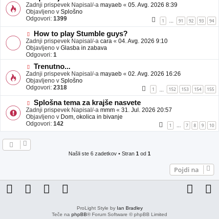
j
o
Zadnji prispevek Napisal/-a
mayaeb
«
05. Avg. 2026 8:39
a
v
Objavljeno v
Splošno
v
e
Odgovori:
1399
1
91
92
93
94
…
e
o
b
N
How to play Stumble guys?
j
o
Zadnji prispevek Napisal/-a
cara
«
04. Avg. 2026 9:10
a
v
Objavljeno v
Glasba in zabava
v
e
Odgovori:
1
e
o
N
Trenutno...
b
o
Zadnji prispevek Napisal/-a
j
mayaeb
«
02. Avg. 2026 16:26
v
Objavljeno v
a
Splošno
e
Odgovori:
v
2318
1
152
153
154
155
…
o
e
b
N
Splošna tema za krajše nasvete
j
o
Zadnji prispevek Napisal/-a
mmm
«
31. Jul. 2026 20:57
a
v
Objavljeno v
Dom, okolica in bivanje
v
e
Odgovori:
142
1
7
8
9
10
…
e
o
b
j
a
Našli ste 6 zadetkov • Stran
1
od
1
v
e
Pojdi na
ProLight Style by
Ian Bradley
Teče na
phpBB
® Forum Software © phpBB Limited