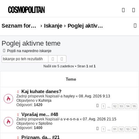
I
s
Seznam forumov
Iskanje
Poglej aktivne teme
k
a
Poglej aktivne teme
n
j
Pojdi na napredno iskanje
Iskanje
Napredno iskanje
e
Našli ste 5 zadetkov • Stran
1
od
1
Teme
N
Kaj kuhate danes?
o
Zadnji prispevek Napisal/-a
hayley
«
08. Avg. 2026 9:13
v
Objavljeno v
Kuhinja
e
Odgovori:
1420
1
92
93
94
95
…
o
b
N
Vprašaj me... #48
j
o
Zadnji prispevek Napisal/-a
v-e-s-n-a
«
07. Avg. 2026 21:15
a
v
Objavljeno v
Splošno
v
e
Odgovori:
1400
1
91
92
93
94
…
e
o
b
N
Priznam, da... #21