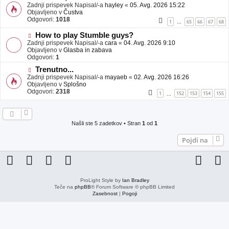
j
o
Zadnji prispevek Napisal/-a
hayley
«
05. Avg. 2026 15:22
a
v
Objavljeno v
Čustva
v
e
Odgovori:
1018
1
65
66
67
68
…
e
o
b
N
How to play Stumble guys?
j
o
Zadnji prispevek Napisal/-a
cara
«
04. Avg. 2026 9:10
a
v
Objavljeno v
Glasba in zabava
v
e
Odgovori:
1
e
o
N
Trenutno...
b
o
Zadnji prispevek Napisal/-a
j
mayaeb
«
02. Avg. 2026 16:26
v
Objavljeno v
a
Splošno
e
Odgovori:
v
2318
1
152
153
154
155
…
o
e
b
j
a
Našli ste 5 zadetkov • Stran
1
od
1
v
e
Pojdi na
ProLight Style by
Ian Bradley
Teče na
phpBB
® Forum Software © phpBB Limited
Zasebnost
|
Pogoji