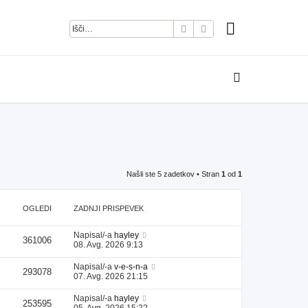
Iskanje
Napredno iskanje
Našli ste 5 zadetkov • Stran
1
od
1
OGLEDI
ZADNJI PRISPEVEK
Napisal/-a
hayley
361006
08. Avg. 2026 9:13
Napisal/-a
v-e-s-n-a
293078
07. Avg. 2026 21:15
Napisal/-a
hayley
253595
05. Avg. 2026 15:22