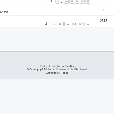
1
64
65
66
67
68
…
1
zabava
2318
1
151
152
153
154
155
…
ProLight Style by
Ian Bradley
Teče na
phpBB
® Forum Software © phpBB Limited
Zasebnost
|
Pogoji