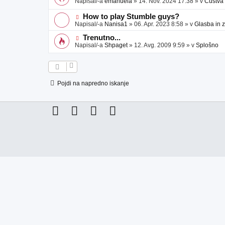
Napisal/-a
emanuela
»
14. Nov. 2024 17:38
» v
Čustva
v
b
v
e
j
e
N
How to play Stumble guys?
a
o
o
Napisal/-a
Nanisa1
»
06. Apr. 2023 8:58
» v
Glasba in 
v
b
v
e
j
e
N
Trenutno...
a
o
o
Napisal/-a
Shpaget
»
12. Avg. 2009 9:59
» v
Splošno
v
b
v
e
j
e
a
o
v
b
e
j
Pojdi na napredno iskanje
a
v
e