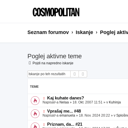
Seznam forumov
Iskanje
Poglej akti
Poglej aktivne teme
Pojdi na napredno iskanje
Iskanje
Napredno iskanje
TEME
N
Kaj kuhate danes?
o
Napisal/-a
Nelaa
»
18. Okt. 2007 11:51
» v
Kuhinja
v
e
N
Vprašaj me... #48
o
o
Napisal/-a
emanuela
»
18. Nov. 2024 20:22
» v
Splošn
b
v
j
e
N
Priznam, da... #21
a
o
o