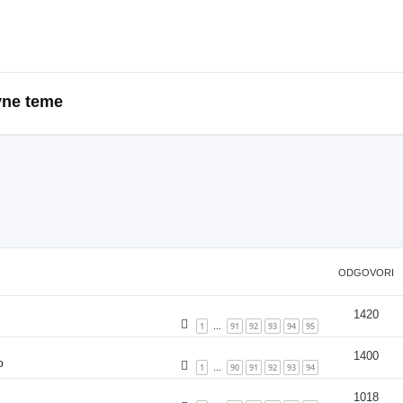
vne teme
ODGOVORI
1420
1
91
92
93
94
95
…
1400
o
1
90
91
92
93
94
…
1018