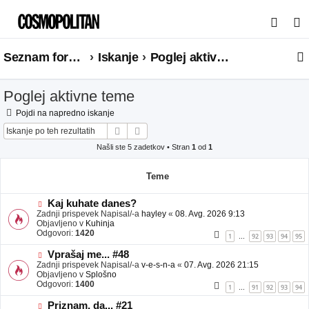
I
s
Seznam forumov
Iskanje
Poglej aktivne teme
k
a
Poglej aktivne teme
n
j
Pojdi na napredno iskanje
Iskanje
Napredno iskanje
e
Našli ste 5 zadetkov • Stran
1
od
1
Teme
N
Kaj kuhate danes?
o
Zadnji prispevek Napisal/-a
hayley
«
08. Avg. 2026 9:13
v
Objavljeno v
Kuhinja
e
Odgovori:
1420
1
92
93
94
95
…
o
b
N
Vprašaj me... #48
j
o
Zadnji prispevek Napisal/-a
v-e-s-n-a
«
07. Avg. 2026 21:15
a
v
Objavljeno v
Splošno
v
e
Odgovori:
1400
1
91
92
93
94
…
e
o
b
N
Priznam, da... #21