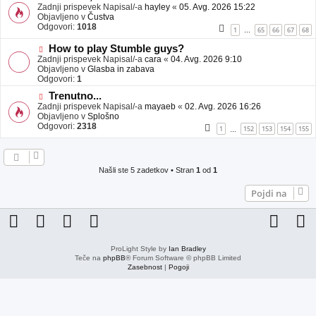
j
o
Zadnji prispevek Napisal/-a
hayley
«
05. Avg. 2026 15:22
a
v
Objavljeno v
Čustva
v
e
Odgovori:
1018
1
65
66
67
68
…
e
o
b
N
How to play Stumble guys?
j
o
Zadnji prispevek Napisal/-a
cara
«
04. Avg. 2026 9:10
a
v
Objavljeno v
Glasba in zabava
v
e
Odgovori:
1
e
o
N
Trenutno...
b
o
Zadnji prispevek Napisal/-a
j
mayaeb
«
02. Avg. 2026 16:26
v
Objavljeno v
a
Splošno
e
Odgovori:
v
2318
1
152
153
154
155
…
o
e
b
j
a
Našli ste 5 zadetkov • Stran
1
od
1
v
e
Pojdi na
ProLight Style by
Ian Bradley
Teče na
phpBB
® Forum Software © phpBB Limited
Zasebnost
|
Pogoji