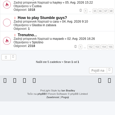
j
o
Zadnji prispevek Napisal/-a
hayley
«
05. Avg. 2026 15:22
a
v
Objavljeno v
Čustva
v
e
Odgovori:
1018
1
65
66
67
68
…
e
o
b
N
How to play Stumble guys?
j
o
Zadnji prispevek Napisal/-a
cara
«
04. Avg. 2026 9:10
a
v
Objavljeno v
Glasba in zabava
v
e
Odgovori:
1
e
o
N
Trenutno...
b
o
Zadnji prispevek Napisal/-a
j
mayaeb
«
02. Avg. 2026 16:26
v
Objavljeno v
a
Splošno
e
Odgovori:
v
2318
1
152
153
154
155
…
o
e
b
j
a
Našli ste 5 zadetkov • Stran
1
od
1
v
e
Pojdi na
ProLight Style by
Ian Bradley
Teče na
phpBB
® Forum Software © phpBB Limited
Zasebnost
|
Pogoji