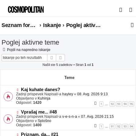
I
s
Seznam forumov
Iskanje
Poglej aktivne teme
k
a
Poglej aktivne teme
n
j
Pojdi na napredno iskanje
Iskanje
Napredno iskanje
e
Našli ste 5 zadetkov • Stran
1
od
1
Teme
N
Kaj kuhate danes?
o
Zadnji prispevek Napisal/-a
hayley
«
08. Avg. 2026 9:13
v
Objavljeno v
Kuhinja
e
Odgovori:
1420
1
92
93
94
95
…
o
b
N
Vprašaj me... #48
j
o
Zadnji prispevek Napisal/-a
v-e-s-n-a
«
07. Avg. 2026 21:15
a
v
Objavljeno v
Splošno
v
e
Odgovori:
1400
1
91
92
93
94
…
e
o
b
N
Priznam, da... #21