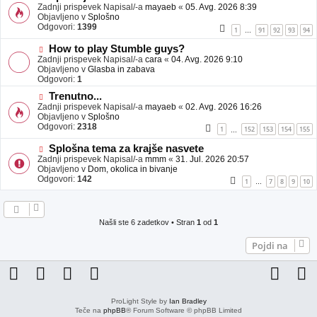
j
o
Zadnji prispevek Napisal/-a
mayaeb
«
05. Avg. 2026 8:39
a
v
Objavljeno v
Splošno
v
e
Odgovori:
1399
1
91
92
93
94
…
e
o
b
N
How to play Stumble guys?
j
o
Zadnji prispevek Napisal/-a
cara
«
04. Avg. 2026 9:10
a
v
Objavljeno v
Glasba in zabava
v
e
Odgovori:
1
e
o
N
Trenutno...
b
o
Zadnji prispevek Napisal/-a
j
mayaeb
«
02. Avg. 2026 16:26
v
Objavljeno v
a
Splošno
e
Odgovori:
v
2318
1
152
153
154
155
…
o
e
b
N
Splošna tema za krajše nasvete
j
o
Zadnji prispevek Napisal/-a
mmm
«
31. Jul. 2026 20:57
a
v
Objavljeno v
Dom, okolica in bivanje
v
e
Odgovori:
142
1
7
8
9
10
…
e
o
b
j
a
Našli ste 6 zadetkov • Stran
1
od
1
v
e
Pojdi na
ProLight Style by
Ian Bradley
Teče na
phpBB
® Forum Software © phpBB Limited