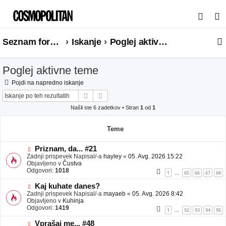
I
s
Seznam forumov
Iskanje
Poglej aktivne teme
k
a
Poglej aktivne teme
n
j
Pojdi na napredno iskanje
Iskanje
Napredno iskanje
e
Našli ste 6 zadetkov • Stran
1
od
1
Teme
N
Priznam, da... #21
o
Zadnji prispevek Napisal/-a
hayley
«
05. Avg. 2026 15:22
v
Objavljeno v
Čustva
e
Odgovori:
1018
1
65
66
67
68
…
o
b
N
Kaj kuhate danes?
j
o
Zadnji prispevek Napisal/-a
mayaeb
«
05. Avg. 2026 8:42
a
v
Objavljeno v
Kuhinja
v
e
Odgovori:
1419
1
92
93
94
95
…
e
o
b
N
Vprašaj me... #48