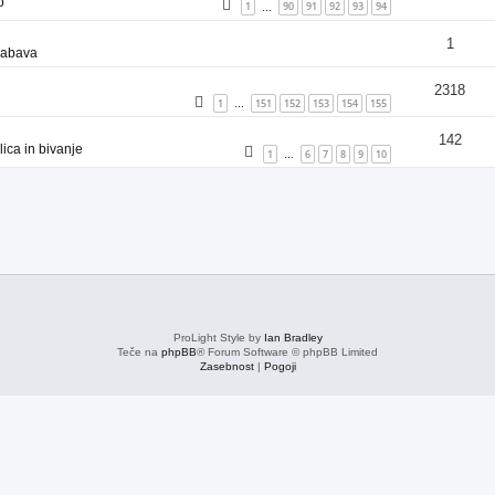
o
1
90
91
92
93
94
…
1
zabava
2318
1
151
152
153
154
155
…
142
ica in bivanje
1
6
7
8
9
10
…
ProLight Style by
Ian Bradley
Teče na
phpBB
® Forum Software © phpBB Limited
Zasebnost
|
Pogoji