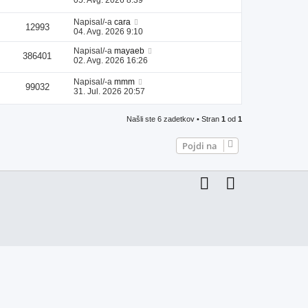
Napisal/-a
cara
12993
04. Avg. 2026 9:10
Napisal/-a
mayaeb
386401
02. Avg. 2026 16:26
Napisal/-a
mmm
99032
31. Jul. 2026 20:57
Našli ste 6 zadetkov • Stran
1
od
1
Pojdi na