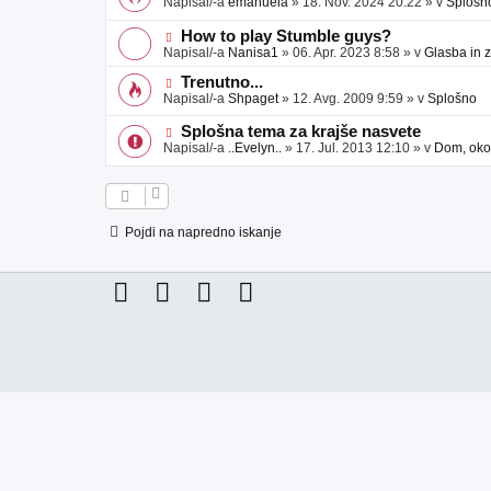
Napisal/-a
emanuela
»
18. Nov. 2024 20:22
» v
Splošn
v
b
v
e
j
e
N
How to play Stumble guys?
a
o
o
Napisal/-a
Nanisa1
»
06. Apr. 2023 8:58
» v
Glasba in 
v
b
v
e
j
e
N
Trenutno...
a
o
o
Napisal/-a
Shpaget
»
12. Avg. 2009 9:59
» v
Splošno
v
b
v
e
j
e
N
Splošna tema za krajše nasvete
a
o
o
Napisal/-a
..Evelyn..
»
17. Jul. 2013 12:10
» v
Dom, okol
v
b
v
e
j
e
a
o
v
b
e
j
Pojdi na napredno iskanje
a
v
e