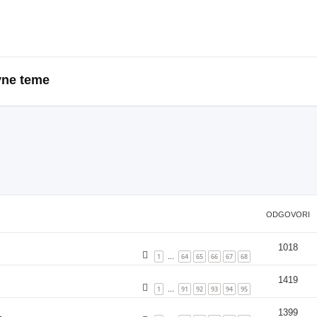
vne teme
ODGOVORI
1018
1
64
65
66
67
68
…
1419
1
91
92
93
94
95
…
1399