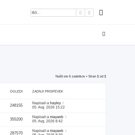
Iskanje
Napredno iskanje
Našli ste 6 zadetkov • Stran
1
od
1
OGLEDI
ZADNJI PRISPEVEK
Napisal/-a
hayley
248155
05. Avg. 2026 15:22
Napisal/-a
mayaeb
355200
05. Avg. 2026 8:42
Napisal/-a
mayaeb
287570
05. Avg. 2026 8:39