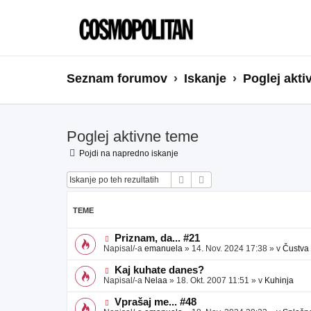
Seznam forumov
Iskanje
Poglej akti
Poglej aktivne teme
Pojdi na napredno iskanje
Iskanje
Napredno iskanje
TEME
N
Priznam, da... #21
o
Napisal/-a
emanuela
»
14. Nov. 2024 17:38
» v
Čustva
v
e
N
Kaj kuhate danes?
o
o
Napisal/-a
Nelaa
»
18. Okt. 2007 11:51
» v
Kuhinja
b
v
j
e
N
Vprašaj me... #48
a
o
o