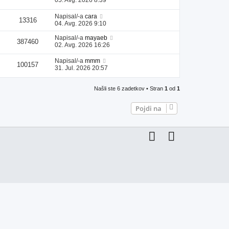
Napisal/-a
cara
13316
04. Avg. 2026 9:10
Napisal/-a
mayaeb
387460
02. Avg. 2026 16:26
Napisal/-a
mmm
100157
31. Jul. 2026 20:57
Našli ste 6 zadetkov • Stran
1
od
1
Pojdi na