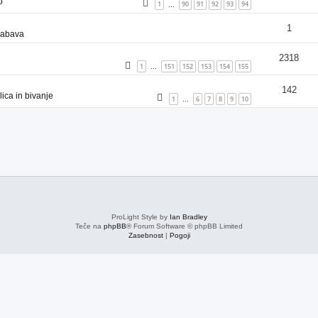
o
1
90
91
92
93
94
…
1
zabava
2318
1
151
152
153
154
155
…
142
ica in bivanje
1
6
7
8
9
10
…
ProLight Style by
Ian Bradley
Teče na
phpBB
® Forum Software © phpBB Limited
Zasebnost
|
Pogoji