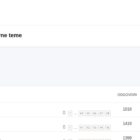
vne teme
ODGOVORI
1018
1
64
65
66
67
68
…
1419
1
91
92
93
94
95
…
1399