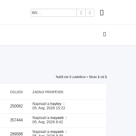
Iskanje
Napredno iskanje
Našli ste 6 zadetkov • Stran
1
od
1
OGLEDI
ZADNJI PRISPEVEK
Napisal/-a
hayley
250082
05. Avg. 2026 15:22
Napisal/-a
mayaeb
357444
05. Avg. 2026 8:42
Napisal/-a
mayaeb
289588
05. Avg. 2026 8:39