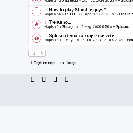
Napisal/-a
emanuela
»
18. Nov. 2024 20:22
» v
Splošn
v
b
v
e
j
e
N
How to play Stumble guys?
a
o
o
Napisal/-a
Nanisa1
»
06. Apr. 2023 8:58
» v
Glasba in 
v
b
v
e
j
e
N
Trenutno...
a
o
o
Napisal/-a
Shpaget
»
12. Avg. 2009 9:59
» v
Splošno
v
b
v
e
j
e
N
Splošna tema za krajše nasvete
a
o
o
Napisal/-a
..Evelyn..
»
17. Jul. 2013 12:10
» v
Dom, okol
v
b
v
e
j
e
a
o
v
b
e
j
Pojdi na napredno iskanje
a
v
e