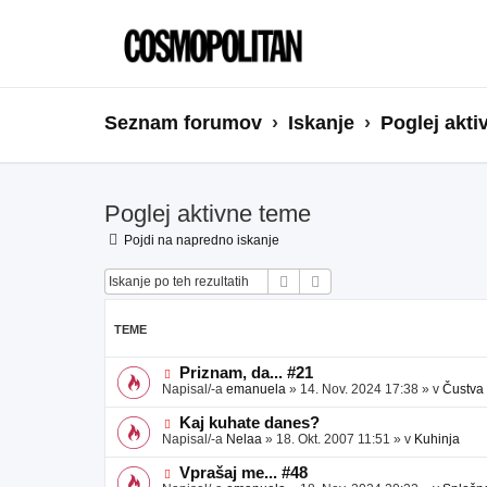
Seznam forumov
Iskanje
Poglej akti
Poglej aktivne teme
Pojdi na napredno iskanje
Iskanje
Napredno iskanje
TEME
N
Priznam, da... #21
o
Napisal/-a
emanuela
»
14. Nov. 2024 17:38
» v
Čustva
v
e
N
Kaj kuhate danes?
o
o
Napisal/-a
Nelaa
»
18. Okt. 2007 11:51
» v
Kuhinja
b
v
j
e
N
Vprašaj me... #48
a
o
o