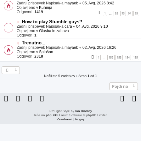
j
o
Zadnji prispevek Napisal/-a
mayaeb
«
05. Avg. 2026 8:42
a
v
Objavljeno v
Kuhinja
v
e
Odgovori:
1419
1
92
93
94
95
…
e
o
b
N
How to play Stumble guys?
j
o
Zadnji prispevek Napisal/-a
cara
«
04. Avg. 2026 9:10
a
v
Objavljeno v
Glasba in zabava
v
e
Odgovori:
1
e
o
N
Trenutno...
b
o
Zadnji prispevek Napisal/-a
j
mayaeb
«
02. Avg. 2026 16:26
v
Objavljeno v
a
Splošno
e
Odgovori:
v
2318
1
152
153
154
155
…
o
e
b
j
a
Našli ste 5 zadetkov • Stran
1
od
1
v
e
Pojdi na
ProLight Style by
Ian Bradley
Teče na
phpBB
® Forum Software © phpBB Limited
Zasebnost
|
Pogoji