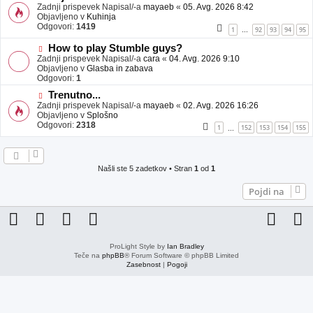
j
o
Zadnji prispevek Napisal/-a
mayaeb
«
05. Avg. 2026 8:42
a
v
Objavljeno v
Kuhinja
v
e
Odgovori:
1419
1
92
93
94
95
…
e
o
b
N
How to play Stumble guys?
j
o
Zadnji prispevek Napisal/-a
cara
«
04. Avg. 2026 9:10
a
v
Objavljeno v
Glasba in zabava
v
e
Odgovori:
1
e
o
N
Trenutno...
b
o
Zadnji prispevek Napisal/-a
j
mayaeb
«
02. Avg. 2026 16:26
v
Objavljeno v
a
Splošno
e
Odgovori:
v
2318
1
152
153
154
155
…
o
e
b
j
a
Našli ste 5 zadetkov • Stran
1
od
1
v
e
Pojdi na
ProLight Style by
Ian Bradley
Teče na
phpBB
® Forum Software © phpBB Limited
Zasebnost
|
Pogoji