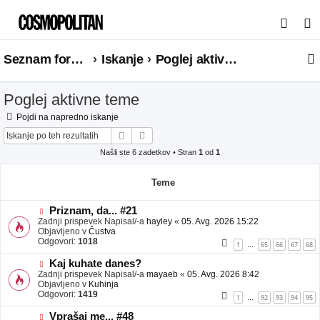
I
s
Seznam forumov
Iskanje
Poglej aktivne teme
k
a
Poglej aktivne teme
n
j
Pojdi na napredno iskanje
Iskanje
Napredno iskanje
e
Našli ste 6 zadetkov • Stran
1
od
1
Teme
N
Priznam, da... #21
o
Zadnji prispevek Napisal/-a
hayley
«
05. Avg. 2026 15:22
v
Objavljeno v
Čustva
e
Odgovori:
1018
1
65
66
67
68
…
o
b
N
Kaj kuhate danes?
j
o
Zadnji prispevek Napisal/-a
mayaeb
«
05. Avg. 2026 8:42
a
v
Objavljeno v
Kuhinja
v
e
Odgovori:
1419
1
92
93
94
95
…
e
o
b
N
Vprašaj me... #48