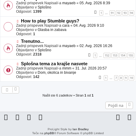
j
o
Zadnji prispevek Napisal/-a
mayaeb
«
05. Avg. 2026 8:39
a
v
Objavljeno v
Splošno
v
e
Odgovori:
1399
1
91
92
93
94
…
e
o
b
N
How to play Stumble guys?
j
o
Zadnji prispevek Napisal/-a
cara
«
04. Avg. 2026 9:10
a
v
Objavljeno v
Glasba in zabava
v
e
Odgovori:
1
e
o
N
Trenutno...
b
o
Zadnji prispevek Napisal/-a
j
mayaeb
«
02. Avg. 2026 16:26
v
Objavljeno v
a
Splošno
e
Odgovori:
v
2318
1
152
153
154
155
…
o
e
b
N
Splošna tema za krajše nasvete
j
o
Zadnji prispevek Napisal/-a
mmm
«
31. Jul. 2026 20:57
a
v
Objavljeno v
Dom, okolica in bivanje
v
e
Odgovori:
142
1
7
8
9
10
…
e
o
b
j
a
Našli ste 6 zadetkov • Stran
1
od
1
v
e
Pojdi na
ProLight Style by
Ian Bradley
Teče na
phpBB
® Forum Software © phpBB Limited