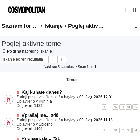
I
s
Seznam forumov
Iskanje
Poglej aktivne teme
k
a
Poglej aktivne teme
n
j
Pojdi na napredno iskanje
Iskanje
Napredno iskanje
e
Našli ste 5 zadetkov • Stran
1
od
1
Teme
N
Kaj kuhate danes?
o
Zadnji prispevek Napisal/-a
hayley
«
09. Avg. 2026 12:01
v
Objavljeno v
Kuhinja
e
Odgovori:
1421
1
92
93
94
95
…
o
b
N
Vprašaj me... #48
j
o
Zadnji prispevek Napisal/-a
hayley
«
09. Avg. 2026 11:18
a
v
Objavljeno v
Splošno
v
e
Odgovori:
1401
1
91
92
93
94
…
e
o
b
N
Priznam, da... #21