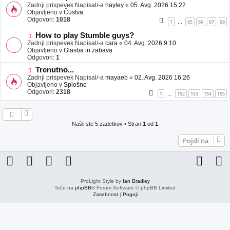
j
o
Zadnji prispevek Napisal/-a
hayley
«
05. Avg. 2026 15:22
a
v
Objavljeno v
Čustva
v
e
Odgovori:
1018
1
65
66
67
68
…
e
o
b
N
How to play Stumble guys?
j
o
Zadnji prispevek Napisal/-a
cara
«
04. Avg. 2026 9:10
a
v
Objavljeno v
Glasba in zabava
v
e
Odgovori:
1
e
o
N
Trenutno...
b
o
Zadnji prispevek Napisal/-a
j
mayaeb
«
02. Avg. 2026 16:26
v
Objavljeno v
a
Splošno
e
Odgovori:
v
2318
1
152
153
154
155
…
o
e
b
j
a
Našli ste 5 zadetkov • Stran
1
od
1
v
e
Pojdi na
ProLight Style by
Ian Bradley
Teče na
phpBB
® Forum Software © phpBB Limited
Zasebnost
|
Pogoji