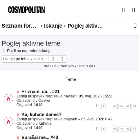
I
s
Seznam forumov
Iskanje
Poglej aktivne teme
k
a
Poglej aktivne teme
n
j
Pojdi na napredno iskanje
Iskanje
Napredno iskanje
e
Našli ste 6 zadetkov • Stran
1
od
1
Teme
N
Priznam, da... #21
o
Zadnji prispevek Napisal/-a
hayley
«
05. Avg. 2026 15:22
v
Objavljeno v
Čustva
e
Odgovori:
1018
1
65
66
67
68
…
o
b
N
Kaj kuhate danes?
j
o
Zadnji prispevek Napisal/-a
mayaeb
«
05. Avg. 2026 8:42
a
v
Objavljeno v
Kuhinja
v
e
Odgovori:
1419
1
92
93
94
95
…
e
o
b
N
Vprašaj me... #48