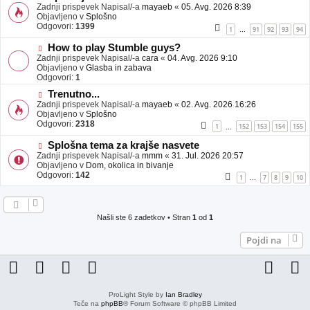
j
o
Zadnji prispevek Napisal/-a
mayaeb
«
05. Avg. 2026 8:39
a
v
Objavljeno v
Splošno
v
e
Odgovori:
1399
1
91
92
93
94
…
e
o
b
N
How to play Stumble guys?
j
o
Zadnji prispevek Napisal/-a
cara
«
04. Avg. 2026 9:10
a
v
Objavljeno v
Glasba in zabava
v
e
Odgovori:
1
e
o
N
Trenutno...
b
o
Zadnji prispevek Napisal/-a
j
mayaeb
«
02. Avg. 2026 16:26
v
Objavljeno v
a
Splošno
e
Odgovori:
v
2318
1
152
153
154
155
…
o
e
b
N
Splošna tema za krajše nasvete
j
o
Zadnji prispevek Napisal/-a
mmm
«
31. Jul. 2026 20:57
a
v
Objavljeno v
Dom, okolica in bivanje
v
e
Odgovori:
142
1
7
8
9
10
…
e
o
b
j
a
Našli ste 6 zadetkov • Stran
1
od
1
v
e
Pojdi na
ProLight Style by
Ian Bradley
Teče na
phpBB
® Forum Software © phpBB Limited