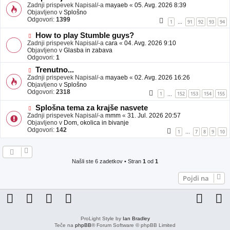
j
o
Zadnji prispevek Napisal/-a
mayaeb
«
05. Avg. 2026 8:39
a
v
Objavljeno v
Splošno
v
e
Odgovori:
1399
1
91
92
93
94
…
e
o
b
N
How to play Stumble guys?
j
o
Zadnji prispevek Napisal/-a
cara
«
04. Avg. 2026 9:10
a
v
Objavljeno v
Glasba in zabava
v
e
Odgovori:
1
e
o
N
Trenutno...
b
o
Zadnji prispevek Napisal/-a
j
mayaeb
«
02. Avg. 2026 16:26
v
Objavljeno v
a
Splošno
e
Odgovori:
v
2318
1
152
153
154
155
…
o
e
b
N
Splošna tema za krajše nasvete
j
o
Zadnji prispevek Napisal/-a
mmm
«
31. Jul. 2026 20:57
a
v
Objavljeno v
Dom, okolica in bivanje
v
e
Odgovori:
142
1
7
8
9
10
…
e
o
b
j
a
Našli ste 6 zadetkov • Stran
1
od
1
v
e
Pojdi na
ProLight Style by
Ian Bradley
Teče na
phpBB
® Forum Software © phpBB Limited