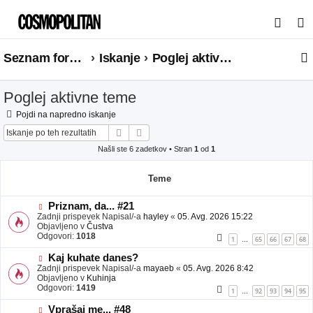
I
s
Seznam forumov
Iskanje
Poglej aktivne teme
k
a
Poglej aktivne teme
n
j
Pojdi na napredno iskanje
Iskanje
Napredno iskanje
e
Našli ste 6 zadetkov • Stran
1
od
1
Teme
N
Priznam, da... #21
o
Zadnji prispevek Napisal/-a
hayley
«
05. Avg. 2026 15:22
v
Objavljeno v
Čustva
e
Odgovori:
1018
1
65
66
67
68
…
o
b
N
Kaj kuhate danes?
j
o
Zadnji prispevek Napisal/-a
mayaeb
«
05. Avg. 2026 8:42
a
v
Objavljeno v
Kuhinja
v
e
Odgovori:
1419
1
92
93
94
95
…
e
o
b
N
Vprašaj me... #48