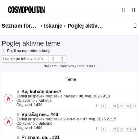
I
s
Seznam forumov
Iskanje
Poglej aktivne teme
k
a
Poglej aktivne teme
n
j
Pojdi na napredno iskanje
Iskanje
Napredno iskanje
e
Našli ste 5 zadetkov • Stran
1
od
1
Teme
N
Kaj kuhate danes?
o
Zadnji prispevek Napisal/-a
hayley
«
08. Avg. 2026 9:13
v
Objavljeno v
Kuhinja
e
Odgovori:
1420
1
92
93
94
95
…
o
b
N
Vprašaj me... #48
j
o
Zadnji prispevek Napisal/-a
v-e-s-n-a
«
07. Avg. 2026 21:15
a
v
Objavljeno v
Splošno
v
e
Odgovori:
1400
1
91
92
93
94
…
e
o
b
N
Priznam, da... #21