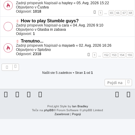
j
o
Zadnji prispevek Napisal/-a
hayley
«
05. Avg. 2026 15:22
a
v
Objavljeno v
Čustva
v
e
Odgovori:
1018
1
65
66
67
68
…
e
o
b
N
How to play Stumble guys?
j
o
Zadnji prispevek Napisal/-a
cara
«
04. Avg. 2026 9:10
a
v
Objavljeno v
Glasba in zabava
v
e
Odgovori:
1
e
o
N
Trenutno...
b
o
Zadnji prispevek Napisal/-a
j
mayaeb
«
02. Avg. 2026 16:26
v
Objavljeno v
a
Splošno
e
Odgovori:
v
2318
1
152
153
154
155
…
o
e
b
j
a
Našli ste 5 zadetkov • Stran
1
od
1
v
e
Pojdi na
ProLight Style by
Ian Bradley
Teče na
phpBB
® Forum Software © phpBB Limited
Zasebnost
|
Pogoji