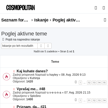
I
s
Seznam forumov
Iskanje
Poglej aktivne teme
k
a
Poglej aktivne teme
n
j
Pojdi na napredno iskanje
Iskanje
Napredno iskanje
e
Našli ste 5 zadetkov • Stran
1
od
1
Teme
N
Kaj kuhate danes?
o
Zadnji prispevek Napisal/-a
hayley
«
08. Avg. 2026 9:13
v
Objavljeno v
Kuhinja
e
Odgovori:
1420
1
92
93
94
95
…
o
b
N
Vprašaj me... #48
j
o
Zadnji prispevek Napisal/-a
v-e-s-n-a
«
07. Avg. 2026 21:15
a
v
Objavljeno v
Splošno
v
e
Odgovori:
1400
1
91
92
93
94
…
e
o
b
N
Priznam, da... #21