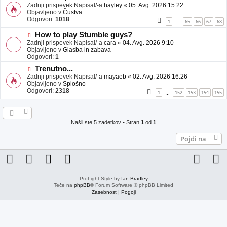
j
o
Zadnji prispevek Napisal/-a
hayley
«
05. Avg. 2026 15:22
a
v
Objavljeno v
Čustva
v
e
Odgovori:
1018
1
65
66
67
68
…
e
o
b
N
How to play Stumble guys?
j
o
Zadnji prispevek Napisal/-a
cara
«
04. Avg. 2026 9:10
a
v
Objavljeno v
Glasba in zabava
v
e
Odgovori:
1
e
o
N
Trenutno...
b
o
Zadnji prispevek Napisal/-a
j
mayaeb
«
02. Avg. 2026 16:26
v
Objavljeno v
a
Splošno
e
Odgovori:
v
2318
1
152
153
154
155
…
o
e
b
j
a
Našli ste 5 zadetkov • Stran
1
od
1
v
e
Pojdi na
ProLight Style by
Ian Bradley
Teče na
phpBB
® Forum Software © phpBB Limited
Zasebnost
|
Pogoji