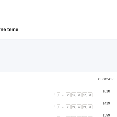
vne teme
ODGOVORI
1018
1
64
65
66
67
68
…
1419
1
91
92
93
94
95
…
1399