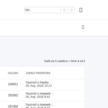
Iskanje
Napredno iskanje
Našli ste 6 zadetkov • Stran
1
od
1
OGLEDI
ZADNJI PRISPEVEK
Napisal/-a
hayley
248051
05. Avg. 2026 15:22
Napisal/-a
mayaeb
355082
05. Avg. 2026 8:42
Napisal/-a
mayaeb
287466
05. Avg. 2026 8:39