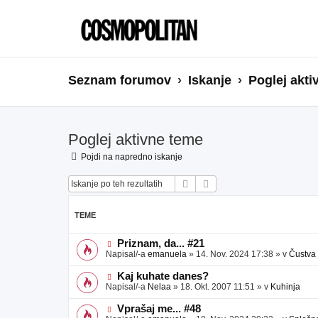
Seznam forumov
Iskanje
Poglej akti
Poglej aktivne teme
Pojdi na napredno iskanje
Iskanje
Napredno iskanje
TEME
N
Priznam, da... #21
o
Napisal/-a
emanuela
»
14. Nov. 2024 17:38
» v
Čustva
v
e
N
Kaj kuhate danes?
o
o
Napisal/-a
Nelaa
»
18. Okt. 2007 11:51
» v
Kuhinja
b
v
j
e
N
Vprašaj me... #48
a
o
o