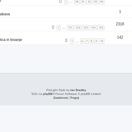
o
1
90
91
92
93
94
…
1
zabava
2318
1
151
152
153
154
155
…
142
ica in bivanje
1
6
7
8
9
10
…
ProLight Style by
Ian Bradley
Teče na
phpBB
® Forum Software © phpBB Limited
Zasebnost
|
Pogoji