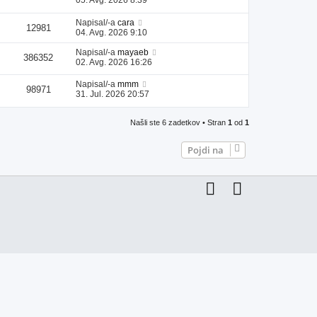
Napisal/-a
cara
12981
04. Avg. 2026 9:10
Napisal/-a
mayaeb
386352
02. Avg. 2026 16:26
Napisal/-a
mmm
98971
31. Jul. 2026 20:57
Našli ste 6 zadetkov • Stran
1
od
1
Pojdi na