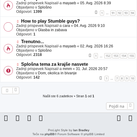
j
o
Zadnji prispevek Napisal/-a
mayaeb
«
05. Avg. 2026 8:39
a
v
Objavljeno v
Splošno
v
e
Odgovori:
1399
1
91
92
93
94
…
e
o
b
N
How to play Stumble guys?
j
o
Zadnji prispevek Napisal/-a
cara
«
04. Avg. 2026 9:10
a
v
Objavljeno v
Glasba in zabava
v
e
Odgovori:
1
e
o
N
Trenutno...
b
o
Zadnji prispevek Napisal/-a
j
mayaeb
«
02. Avg. 2026 16:26
v
Objavljeno v
a
Splošno
e
Odgovori:
v
2318
1
152
153
154
155
…
o
e
b
N
Splošna tema za krajše nasvete
j
o
Zadnji prispevek Napisal/-a
mmm
«
31. Jul. 2026 20:57
a
v
Objavljeno v
Dom, okolica in bivanje
v
e
Odgovori:
142
1
7
8
9
10
…
e
o
b
j
a
Našli ste 6 zadetkov • Stran
1
od
1
v
e
Pojdi na
ProLight Style by
Ian Bradley
Teče na
phpBB
® Forum Software © phpBB Limited