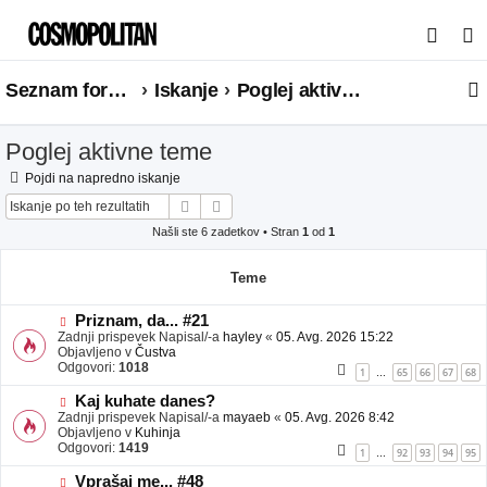
I
s
Seznam forumov
Iskanje
Poglej aktivne teme
k
a
Poglej aktivne teme
n
j
Pojdi na napredno iskanje
Iskanje
Napredno iskanje
e
Našli ste 6 zadetkov • Stran
1
od
1
Teme
N
Priznam, da... #21
o
Zadnji prispevek Napisal/-a
hayley
«
05. Avg. 2026 15:22
v
Objavljeno v
Čustva
e
Odgovori:
1018
1
65
66
67
68
…
o
b
N
Kaj kuhate danes?
j
o
Zadnji prispevek Napisal/-a
mayaeb
«
05. Avg. 2026 8:42
a
v
Objavljeno v
Kuhinja
v
e
Odgovori:
1419
1
92
93
94
95
…
e
o
b
N
Vprašaj me... #48