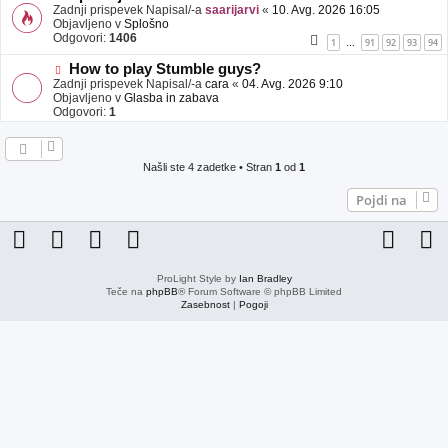
j
o
Zadnji prispevek Napisal/-a
saarijarvi
«
10. Avg. 2026 16:05
a
v
Objavljeno v
Splošno
v
e
Odgovori:
1406
1
91
92
93
94
…
e
o
b
N
How to play Stumble guys?
j
o
Zadnji prispevek Napisal/-a
cara
«
04. Avg. 2026 9:10
a
v
Objavljeno v
Glasba in zabava
v
e
Odgovori:
1
e
o
b
j
a
Našli ste 4 zadetke • Stran
1
od
1
v
e
Pojdi na
ProLight Style by
Ian Bradley
Teče na
phpBB
® Forum Software © phpBB Limited
Zasebnost
|
Pogoji