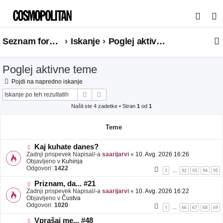
I
s
Seznam forumov
Iskanje
Poglej aktivne teme
k
a
Poglej aktivne teme
n
j
Pojdi na napredno iskanje
Iskanje
Napredno iskanje
e
Našli ste 4 zadetke • Stran
1
od
1
Teme
N
Kaj kuhate danes?
o
Zadnji prispevek Napisal/-a
saarijarvi
«
10. Avg. 2026 16:26
v
Objavljeno v
Kuhinja
e
Odgovori:
1422
1
92
93
94
95
…
o
b
N
Priznam, da... #21
j
o
Zadnji prispevek Napisal/-a
saarijarvi
«
10. Avg. 2026 16:22
a
v
Objavljeno v
Čustva
v
e
Odgovori:
1020
1
66
67
68
69
…
e
o
b
N
Vprašaj me... #48