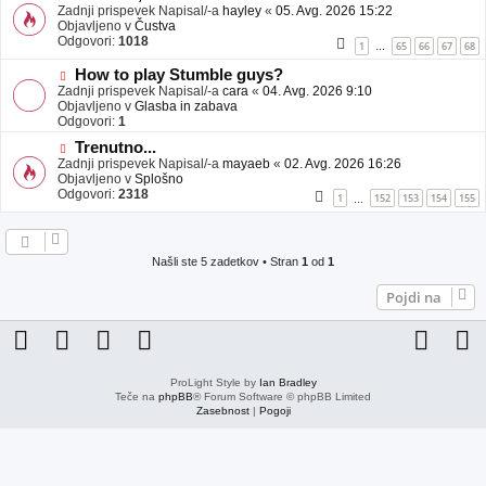
j
o
Zadnji prispevek Napisal/-a
hayley
«
05. Avg. 2026 15:22
a
v
Objavljeno v
Čustva
v
e
Odgovori:
1018
1
65
66
67
68
…
e
o
b
N
How to play Stumble guys?
j
o
Zadnji prispevek Napisal/-a
cara
«
04. Avg. 2026 9:10
a
v
Objavljeno v
Glasba in zabava
v
e
Odgovori:
1
e
o
N
Trenutno...
b
o
Zadnji prispevek Napisal/-a
j
mayaeb
«
02. Avg. 2026 16:26
v
Objavljeno v
a
Splošno
e
Odgovori:
v
2318
1
152
153
154
155
…
o
e
b
j
a
Našli ste 5 zadetkov • Stran
1
od
1
v
e
Pojdi na
ProLight Style by
Ian Bradley
Teče na
phpBB
® Forum Software © phpBB Limited
Zasebnost
|
Pogoji