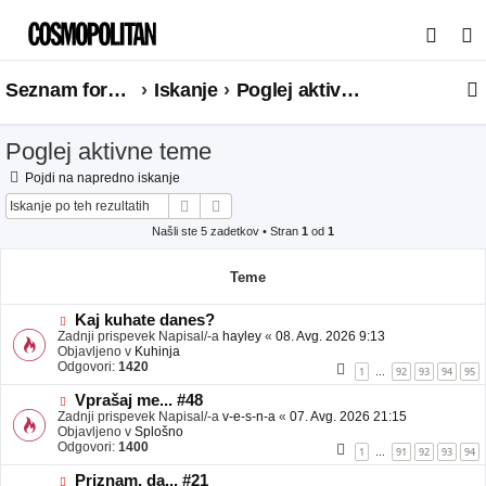
I
s
Seznam forumov
Iskanje
Poglej aktivne teme
k
a
Poglej aktivne teme
n
j
Pojdi na napredno iskanje
Iskanje
Napredno iskanje
e
Našli ste 5 zadetkov • Stran
1
od
1
Teme
N
Kaj kuhate danes?
o
Zadnji prispevek Napisal/-a
hayley
«
08. Avg. 2026 9:13
v
Objavljeno v
Kuhinja
e
Odgovori:
1420
1
92
93
94
95
…
o
b
N
Vprašaj me... #48
j
o
Zadnji prispevek Napisal/-a
v-e-s-n-a
«
07. Avg. 2026 21:15
a
v
Objavljeno v
Splošno
v
e
Odgovori:
1400
1
91
92
93
94
…
e
o
b
N
Priznam, da... #21