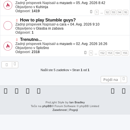
j
o
Zadnji prispevek Napisal/-a
mayaeb
«
05. Avg. 2026 8:42
a
v
Objavljeno v
Kuhinja
v
e
Odgovori:
1419
1
92
93
94
95
…
e
o
b
N
How to play Stumble guys?
j
o
Zadnji prispevek Napisal/-a
cara
«
04. Avg. 2026 9:10
a
v
Objavljeno v
Glasba in zabava
v
e
Odgovori:
1
e
o
N
Trenutno...
b
o
Zadnji prispevek Napisal/-a
j
mayaeb
«
02. Avg. 2026 16:26
v
Objavljeno v
a
Splošno
e
Odgovori:
v
2318
1
152
153
154
155
…
o
e
b
j
a
Našli ste 5 zadetkov • Stran
1
od
1
v
e
Pojdi na
ProLight Style by
Ian Bradley
Teče na
phpBB
® Forum Software © phpBB Limited
Zasebnost
|
Pogoji