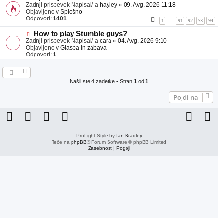
j
o
Zadnji prispevek Napisal/-a
hayley
«
09. Avg. 2026 11:18
a
v
Objavljeno v
Splošno
v
e
Odgovori:
1401
1
91
92
93
94
…
e
o
b
N
How to play Stumble guys?
j
o
Zadnji prispevek Napisal/-a
cara
«
04. Avg. 2026 9:10
a
v
Objavljeno v
Glasba in zabava
v
e
Odgovori:
1
e
o
b
j
a
Našli ste 4 zadetke • Stran
1
od
1
v
e
Pojdi na
ProLight Style by
Ian Bradley
Teče na
phpBB
® Forum Software © phpBB Limited
Zasebnost
|
Pogoji