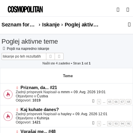
I
s
Seznam forumov
Iskanje
Poglej aktivne teme
k
a
Poglej aktivne teme
n
j
Pojdi na napredno iskanje
Iskanje
Napredno iskanje
e
Našli ste 4 zadetke • Stran
1
od
1
Teme
N
Priznam, da... #21
o
Zadnji prispevek Napisal/-a
mmm
«
09. Avg. 2026 19:01
v
Objavljeno v
Čustva
e
Odgovori:
1019
1
65
66
67
68
…
o
b
N
Kaj kuhate danes?
j
o
Zadnji prispevek Napisal/-a
hayley
«
09. Avg. 2026 12:01
a
v
Objavljeno v
Kuhinja
v
e
Odgovori:
1421
1
92
93
94
95
…
e
o
b
N
Vprašaj me... #48