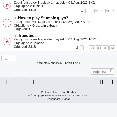
j
o
Zadnji prispevek Napisal/-a
mayaeb
«
05. Avg. 2026 8:42
a
v
Objavljeno v
Kuhinja
v
e
Odgovori:
1419
1
92
93
94
95
…
e
o
b
N
How to play Stumble guys?
j
o
Zadnji prispevek Napisal/-a
cara
«
04. Avg. 2026 9:10
a
v
Objavljeno v
Glasba in zabava
v
e
Odgovori:
1
e
o
N
Trenutno...
b
o
Zadnji prispevek Napisal/-a
j
mayaeb
«
02. Avg. 2026 16:26
v
Objavljeno v
a
Splošno
e
Odgovori:
v
2318
1
152
153
154
155
…
o
e
b
j
a
Našli ste 5 zadetkov • Stran
1
od
1
v
e
Pojdi na
ProLight Style by
Ian Bradley
Teče na
phpBB
® Forum Software © phpBB Limited
Zasebnost
|
Pogoji